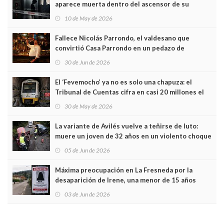
aparece muerta dentro del ascensor de su
edificio y las cámaras captan sus últimos minutos
10 de May de 2026
Fallece Nicolás Parrondo, el valdesano que
convirtió Casa Parrondo en un pedazo de
Asturias en Madrid
30 de Jun de 2026
El ‘Fevemocho’ ya no es solo una chapuza: el
Tribunal de Cuentas cifra en casi 20 millones el
sobrecoste de los trenes que no cabían por los
30 de May de 2026
túneles
La variante de Avilés vuelve a teñirse de luto:
muere un joven de 32 años en un violento choque
frontal
05 de Jun de 2026
Máxima preocupación en La Fresneda por la
desaparición de Irene, una menor de 15 años
03 de Jun de 2026