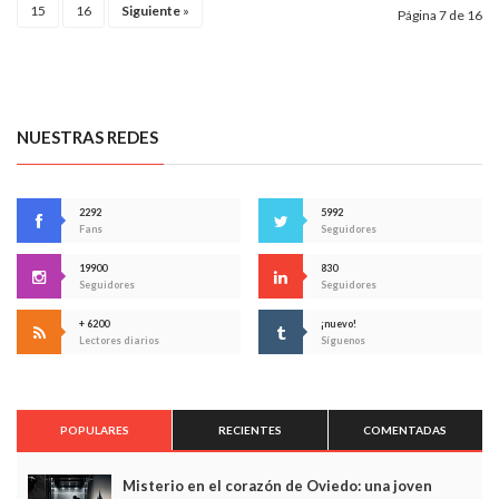
15
16
Siguiente
»
Página 7 de 16
NUESTRAS REDES
2292
5992
Fans
Seguidores
19900
830
Seguidores
Seguidores
+ 6200
¡nuevo!
Lectores diarios
Síguenos
POPULARES
RECIENTES
COMENTADAS
Misterio en el corazón de Oviedo: una joven