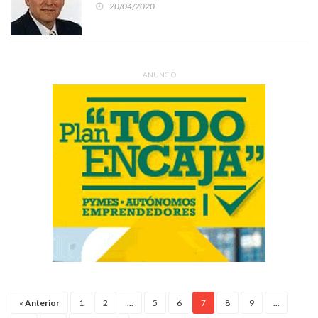
nuestro buen nombre
20/04/2020
ANUNCIO
«
Anterior
1
2
...
5
6
7
8
9
...