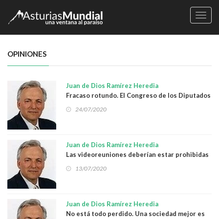
Naveg
OPINIONES
Juan de Dios Ramírez Heredia
Fracaso rotundo. El Congreso de los Diputados
da la espalda a las políticas sociales
24/07/2020
Juan de Dios Ramírez Heredia
Las videoreuniones deberían estar prohibidas
13/07/2020
Juan de Dios Ramírez Heredia
No está todo perdido. Una sociedad mejor es