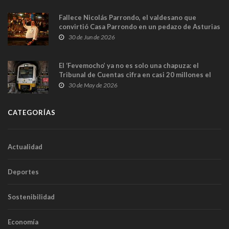
Fallece Nicolás Parrondo, el valdesano que
convirtió Casa Parrondo en un pedazo de Asturias
en Madrid
30 de Jun de 2026
El ‘Fevemocho’ ya no es solo una chapuza: el
Tribunal de Cuentas cifra en casi 20 millones el
sobrecoste de los trenes que no cabían por los
30 de May de 2026
túneles
CATEGORÍAS
Actualidad
Deportes
Sostenibilidad
Economía