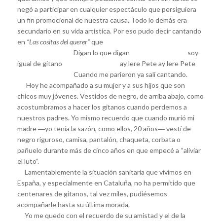
negó a participar en cualquier espectáculo que persiguiera
un fin promocional de nuestra causa. Todo lo demás era
secundario en su vida artística. Por eso pudo decir cantando
en
“Las cositas del querer”
que
Digan lo que digan soy
igual de gitano ay lere Pete ay lere Pete
Cuando me parieron ya salí cantando.
Hoy he acompañado a su mujer y a sus hijos que son
chicos muy jóvenes. Vestidos de negro, de arriba abajo, como
acostumbramos a hacer los gitanos cuando perdemos a
nuestros padres. Yo mismo recuerdo que cuando murió mi
madre ―yo tenía la sazón, como ellos, 20 años― vestí de
negro riguroso, camisa, pantalón, chaqueta, corbata o
pañuelo durante más de cinco años en que empecé a “aliviar
el luto”.
Lamentablemente la situación sanitaria que vivimos en
España, y especialmente en Cataluña, no ha permitido que
centenares de gitanos, tal vez miles, pudiésemos
acompañarle hasta su última morada.
Yo me quedo con el recuerdo de su amistad y el de la