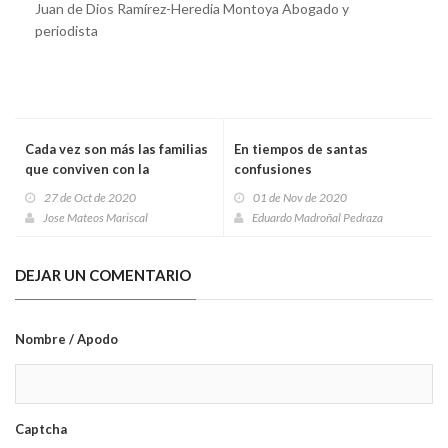
Juan de Dios Ramírez-Heredia Montoya Abogado y
periodista
Cada vez son más las familias
En tiempos de santas
que conviven con la
confusiones
experiencia de la emigración
27 de Oct de 2020
01 de Nov de 2020
Jose Mateos Mariscal
Eduardo Madroñal Pedraza
DEJAR UN COMENTARIO
Nombre / Apodo
Captcha