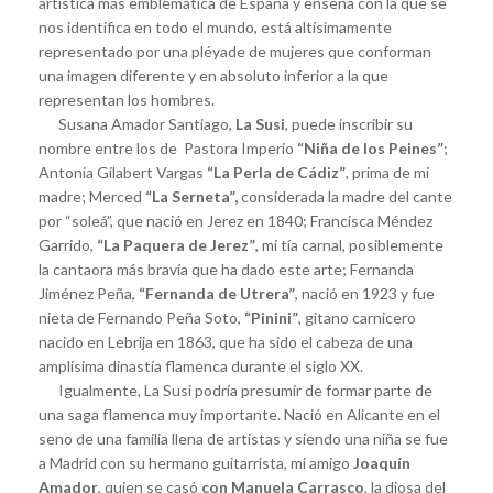
artística más emblemática de España y enseña con la que se
nos identifica en todo el mundo, está altísimamente
representado por una pléyade de mujeres que conforman
una imagen diferente y en absoluto inferior a la que
representan los hombres.
Susana Amador Santiago,
La Susi
, puede inscribir su
nombre entre los de Pastora Imperio
“Niña de los Peines”
;
Antonia Gilabert Vargas
“La Perla de Cádiz”
, prima de mi
madre; Merced
“La Serneta”,
considerada la madre del cante
por “soleá”, que nació en Jerez en 1840; Francisca Méndez
Garrido,
“La Paquera de Jerez”
, mi tía carnal, posiblemente
la cantaora más bravía que ha dado este arte; Fernanda
Jiménez Peña,
“Fernanda de Utrera”
, nació en 1923 y fue
nieta de Fernando Peña Soto,
“Pinini”
, gitano carnicero
nacido en Lebrija en 1863, que ha sido el cabeza de una
amplísima dinastía flamenca durante el siglo XX.
Igualmente, La Susi podría presumir de formar parte de
una saga flamenca muy importante. Nació en Alicante en el
seno de una familia llena de artistas y siendo una niña se fue
a Madrid con su hermano guitarrista, mi amigo
Joaquín
Amador
, quien se casó
con Manuela Carrasco
, la diosa del