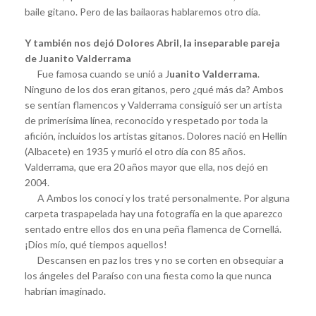
baile gitano. Pero de las bailaoras hablaremos otro día.
Y también nos dejó Dolores Abril, la inseparable pareja
de Juanito Valderrama
Fue famosa cuando se unió a J
uanito Valderrama
.
Ninguno de los dos eran gitanos, pero ¿qué más da? Ambos
se sentían flamencos y Valderrama consiguió ser un artista
de primerísima línea, reconocido y respetado por toda la
afición, incluidos los artistas gitanos. Dolores nació en Hellín
(Albacete) en 1935 y murió el otro día con 85 años.
Valderrama, que era 20 años mayor que ella, nos dejó en
2004.
A Ambos los conocí y los traté personalmente. Por alguna
carpeta traspapelada hay una fotografía en la que aparezco
sentado entre ellos dos en una peña flamenca de Cornellá.
¡Dios mío, qué tiempos aquellos!
Descansen en paz los tres y no se corten en obsequiar a
los ángeles del Paraíso con una fiesta como la que nunca
habrían imaginado.