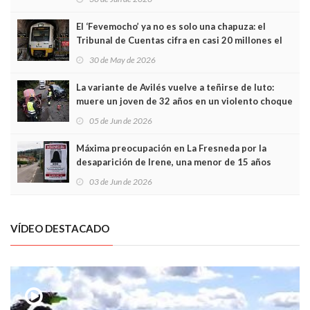
El ‘Fevemocho’ ya no es solo una chapuza: el
Tribunal de Cuentas cifra en casi 20 millones el
sobrecoste de los trenes que no cabían por los
30 de May de 2026
túneles
La variante de Avilés vuelve a teñirse de luto:
muere un joven de 32 años en un violento choque
frontal
05 de Jun de 2026
Máxima preocupación en La Fresneda por la
desaparición de Irene, una menor de 15 años
03 de Jun de 2026
VÍDEO DESTACADO