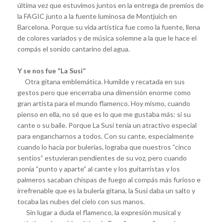
última vez que estuvimos juntos en la entrega de premios de
la FAGIC junto a la fuente luminosa de Montjuich en
Barcelona. Porque su vida artística fue como la fuente, llena
de colores variados y de música solemne a la que le hace el
compás el sonido cantarino del agua.
Y se nos fue “La Susi”
Otra gitana emblemática. Humilde y recatada en sus
gestos pero que encerraba una dimensión enorme como
gran artista para el mundo flamenco. Hoy mismo, cuando
pienso en ella, no sé que es lo que me gustaba más: si su
cante o su baile. Porque La Susi tenía un atractivo especial
para engancharnos a todos. Con su cante, especialmente
cuando lo hacía por bulerías, lograba que nuestros “cinco
sentíos” estuvieran pendientes de su voz, pero cuando
ponía “punto y aparte” al cante y los guitarristas y los
palmeros sacaban chispas de fuego al compás más furioso e
irrefrenable que es la bulería gitana, la Susi daba un salto y
tocaba las nubes del cielo con sus manos.
Sin lugar a duda el flamenco, la expresión musical y