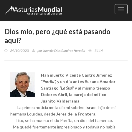
Naveg
Dios mío, pero ¿qué está pasando
aquí?
29/10/2020
por
Juan de Dios Ramírez Heredia
3114
Han muerto Vicente Castro Jiménez
“Parrita”,
y un día antes Susana Amador
Santiago
“La Susi”
y al mismo tiempo
Dolores Abril, la pareja del mítico
Juanito Valderrama
La primea noticia me la dio mi sobrino I
srael
, hijo de mi
hermana Lourdes, desde
Jerez de la Frontera
.
― Tito, se ha muerto el tío Parrita, un dios del flamenco.
Me quedé fuertemente impresionado y todavía no había