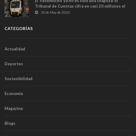
El ‘Fevemocho’ ya no es solo una chapuza: el
Tribunal de Cuentas cifra en casi 20 millones el
sobrecoste de los trenes que no cabían por los
30 de May de 2026
túneles
CATEGORÍAS
Actualidad
Deportes
Sostenibilidad
Economía
Magazine
Blogs