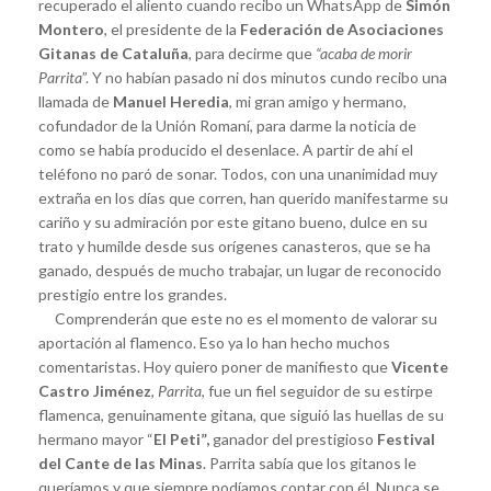
recuperado el aliento cuando recibo un WhatsApp de
Simón
Montero
, el presidente de la
Federación de Asociaciones
Gitanas de Cataluña
, para decirme que
“acaba de morir
Parrita
”. Y no habían pasado ni dos minutos cundo recibo una
llamada de
Manuel Heredia
, mi gran amigo y hermano,
cofundador de la Unión Romaní, para darme la noticia de
como se había producido el desenlace. A partir de ahí el
teléfono no paró de sonar. Todos, con una unanimidad muy
extraña en los días que corren, han querido manifestarme su
cariño y su admiración por este gitano bueno, dulce en su
trato y humilde desde sus orígenes canasteros, que se ha
ganado, después de mucho trabajar, un lugar de reconocido
prestigio entre los grandes.
Comprenderán que este no es el momento de valorar su
aportación al flamenco. Eso ya lo han hecho muchos
comentaristas. Hoy quiero poner de manifiesto que
Vicente
Castro Jiménez
,
Parrita
, fue un fiel seguidor de su estirpe
flamenca, genuinamente gitana, que siguió las huellas de su
hermano mayor “
El Peti”,
ganador del prestigioso
Festival
del Cante de las Minas
. Parrita sabía que los gitanos le
queríamos y que siempre podíamos contar con él. Nunca se