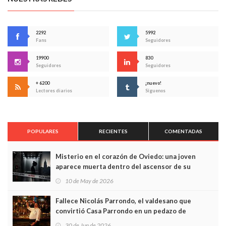
2292
5992
Fans
Seguidores
19900
830
Seguidores
Seguidores
+ 6200
¡nuevo!
Lectores diarios
Síguenos
POPULARES
RECIENTES
COMENTADAS
Misterio en el corazón de Oviedo: una joven
aparece muerta dentro del ascensor de su
edificio y las cámaras captan sus últimos minutos
10 de May de 2026
Fallece Nicolás Parrondo, el valdesano que
convirtió Casa Parrondo en un pedazo de
Asturias en Madrid
30 de Jun de 2026