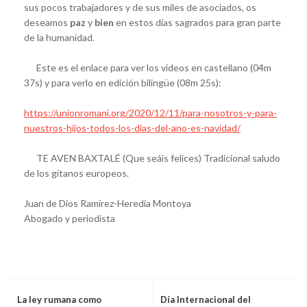
sus pocos trabajadores y de sus miles de asociados, os
deseamos
paz
y
bien
en estos días sagrados para gran parte
de la humanidad.
Este es el enlace para ver los videos en castellano (04m
37s) y para verlo en edición bilingüe (08m 25s):
https://unionromani.org/2020/12/11/para-nosotros-y-para-
nuestros-hijos-todos-los-dias-del-ano-es-navidad/
TE AVEN BAXTALÉ (Que seáis felices) Tradicional saludo
de los gitanos europeos.
Juan de Dios Ramírez-Heredia Montoya
Abogado y periodista
La ley rumana como
Día Internacional del