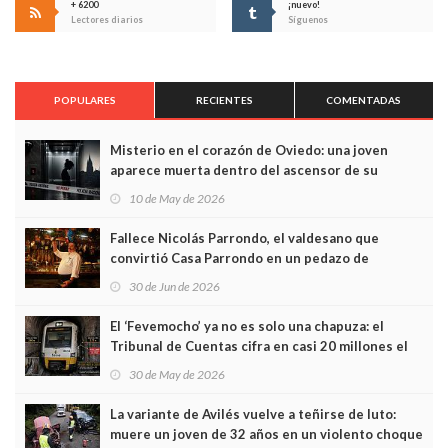
+ 6200
¡nuevo!
Lectores diarios
Síguenos
POPULARES
RECIENTES
COMENTADAS
Misterio en el corazón de Oviedo: una joven
aparece muerta dentro del ascensor de su
edificio y las cámaras captan sus últimos minutos
10 de May de 2026
Fallece Nicolás Parrondo, el valdesano que
convirtió Casa Parrondo en un pedazo de
Asturias en Madrid
30 de Jun de 2026
El ‘Fevemocho’ ya no es solo una chapuza: el
Tribunal de Cuentas cifra en casi 20 millones el
sobrecoste de los trenes que no cabían por los
30 de May de 2026
túneles
La variante de Avilés vuelve a teñirse de luto:
muere un joven de 32 años en un violento choque