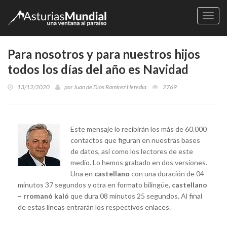
Naveg
Para nosotros y para nuestros hijos
todos los días del año es Navidad
13/12/2020
por
Juan de Dios Ramírez Heredia
2769
Este mensaje lo recibirán los más de 60.000
contactos que figuran en nuestras bases
de datos, así como los lectores de este
medio. Lo hemos grabado en dos versiones.
Una en
castellano
con una duración de 04
minutos 37 segundos y otra en formato bilingüe,
castellano
– rromanó kaló
que dura 08 minutos 25 segundos. Al final
de estas líneas entrarán los respectivos enlaces.