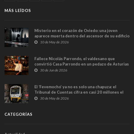
MÁS LEÍDOS
Misterio en el corazón de Oviedo: una joven
aparece muerta dentro del ascensor de su edificio
y las cámaras captan sus últimos minutos
10 de May de 2026
Fallece Nicolás Parrondo, el valdesano que
convirtió Casa Parrondo en un pedazo de Asturias
en Madrid
30 de Jun de 2026
El ‘Fevemocho’ ya no es solo una chapuza: el
Tribunal de Cuentas cifra en casi 20 millones el
sobrecoste de los trenes que no cabían por los
30 de May de 2026
túneles
CATEGORÍAS