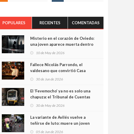
POPULARES
RECIENTES
COMENTADAS
Misterio en el corazón de Oviedo:
una joven aparece muerta dentro
del ascensor de su edificio y las
10 de May de 2026
cámaras captan sus últimos
minutos
Fallece Nicolás Parrondo, el
valdesano que convirtió Casa
Parrondo en un pedazo de
30 de Jun de 2026
Asturias en Madrid
El ‘Fevemocho’ ya no es solo una
chapuza: el Tribunal de Cuentas
cifra en casi 20 millones el
30 de May de 2026
sobrecoste de los trenes que no
cabían por los túneles
La variante de Avilés vuelve a
teñirse de luto: muere un joven
de 32 años en un violento choque
05 de Jun de 2026