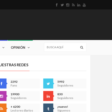
OPINIÓN
UESTRAS REDES
2292
5992
Fans
Seguidores
19900
830
Seguidores
Seguidores
+ 6200
¡nuevo!
Lectores diarios
Síguenos