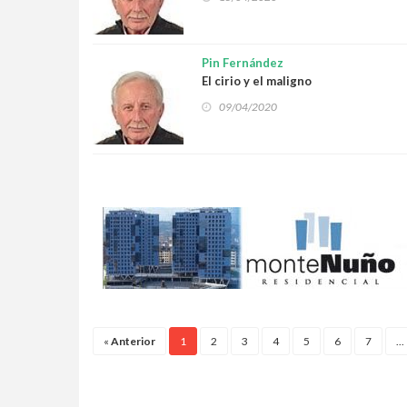
Pin Fernández
El cirio y el maligno
09/04/2020
«
Anterior
1
2
3
4
5
6
7
...