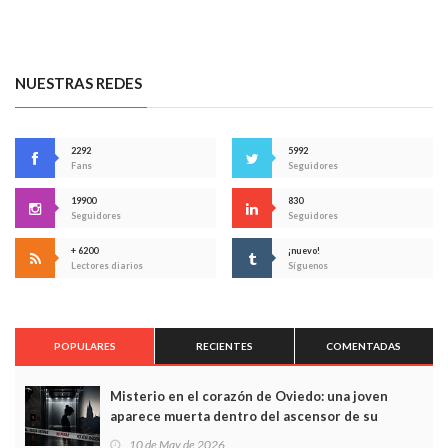
NUESTRAS REDES
2292
5992
Fans
Seguidores
19900
830
Seguidores
Seguidores
+ 6200
¡nuevo!
Lectores diarios
Síguenos
POPULARES
RECIENTES
COMENTADAS
Misterio en el corazón de Oviedo: una joven
aparece muerta dentro del ascensor de su
edificio y las cámaras captan sus últimos minutos
10 de May de 2026