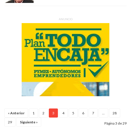
ANUNCIO
«
Anterior
1
2
3
4
5
6
7
...
28
29
Siguiente
»
Página 3 de 29