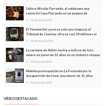
Fallece Nicolás Parrondo, el valdesano que
convirtió Casa Parrondo en un pedazo de
Asturias en Madrid
30 de Jun de 2026
El ‘Fevemocho’ ya no es solo una chapuza: el
Tribunal de Cuentas cifra en casi 20 millones el
sobrecoste de los trenes que no cabían por los
30 de May de 2026
túneles
La variante de Avilés vuelve a teñirse de luto:
muere un joven de 32 años en un violento choque
frontal
05 de Jun de 2026
Máxima preocupación en La Fresneda por la
desaparición de Irene, una menor de 15 años
03 de Jun de 2026
VÍDEO DESTACADO