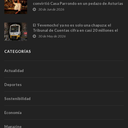
convirtió Casa Parrondo en un pedazo de Asturias
en Madrid
30 de Jun de 2026
El ‘Fevemocho’ ya no es solo una chapuza: el
Tribunal de Cuentas cifra en casi 20 millones el
sobrecoste de los trenes que no cabían por los
30 de May de 2026
túneles
CATEGORÍAS
Actualidad
Deportes
Sostenibilidad
Economía
Magazine