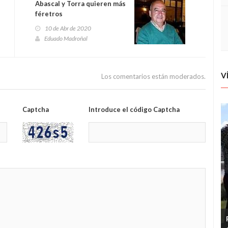
Abascal y Torra quieren más
féretros
10 de Abr de 2020
Eduado Madroñal
V
Los comentarios están moderados.
Captcha
Introduce el código Captcha