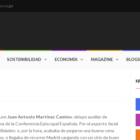
so Legal
SOSTENIBILIDAD
ECONOMÍA
MAGAZINE
BLOGS
N
tuvo
Juan Antonio Martínez Camino
, obispo auxiliar de
na de la Conferencia Episcopal Española. Por el aspecto facial
bilidades: o, por la hora, acababa de pegarse una buena cena
o, o llegaba de recorrer Madrid cargando con un cirio de buen