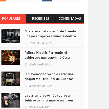
POPULARES
RECIENTES
COMENTADAS
Misterio en el corazón de Oviedo:
una joven aparece muerta dentro
del ascensor de su edificio y las
10 de May de 2026
cámaras captan sus últimos
minutos
Fallece Nicolás Parrondo, el
valdesano que convirtió Casa
Parrondo en un pedazo de
30 de Jun de 2026
Asturias en Madrid
El ‘Fevemocho’ ya no es solo una
chapuza: el Tribunal de Cuentas
cifra en casi 20 millones el
30 de May de 2026
sobrecoste de los trenes que no
cabían por los túneles
La variante de Avilés vuelve a
teñirse de luto: muere un joven
de 32 años en un violento choque
05 de Jun de 2026