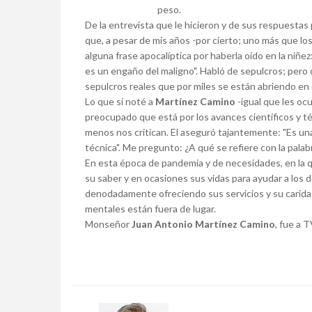
peso.
De la entrevista que le hicieron y de sus respuestas
que, a pesar de mis años -por cierto; uno más que lo
alguna frase apocalíptica por haberla oído en la niñe
es un engaño del maligno". Habló de sepulcros; pero 
sepulcros reales que por miles se están abriendo en
Lo que sí noté a
Martínez Camino
-igual que les ocu
preocupado que está por los avances científicos y té
menos nos critican. El aseguró tajantemente: "Es una 
técnica". Me pregunto: ¿A qué se refiere con la palab
En esta época de pandemia y de necesidades, en la q
su saber y en ocasiones sus vidas para ayudar a los 
denodadamente ofreciendo sus servicios y su caridad 
mentales están fuera de lugar.
Monseñor
Juan Antonio Martínez Camino
, fue a 