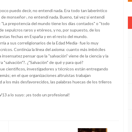
 poco puedo decir, no entendí nada. Era todo tan laberíntico
s de monseñor-, no entendí nada. Bueno, tal vez sí entendí
z: "La prepotencia del mundo tiene los días contados" o "todo
de sepulcros raros y etéreos, y no, por supuesto, de los
 estas fechas en España y en el resto del mundo.
rría a sus correligionarios de la Edad Media- fue lo muy
cnicos. Continúa la línea del axioma: cuanto más imbéciles
insensatez pensar que la "salvación" viene de la ciencia y la
ra "salvación"?. ¿"Salvación" de qué y para qué?
ue científicos, investigadores y técnicos están entregando
demás; en el que organizaciones altruístas trabajan
a los más desfavorecidos, las palabras huecas de los trileros
TV13 a lo suyo: ¡es todo un profesional!