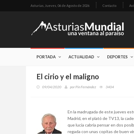
Asturias,
Jueves, 06 de Agosto de 2026
Contacto
Avi
PORTADA
ACTUALIDAD
DEPORTES
El cirio y el maligno
09/04/2020
por
Pin Fernández
3404
En la madrugada de este jueves es
Madrid, en el plató de TV13, la cade
que lucía cabría pensar en dos posi
regada con unas copitas de buen vin