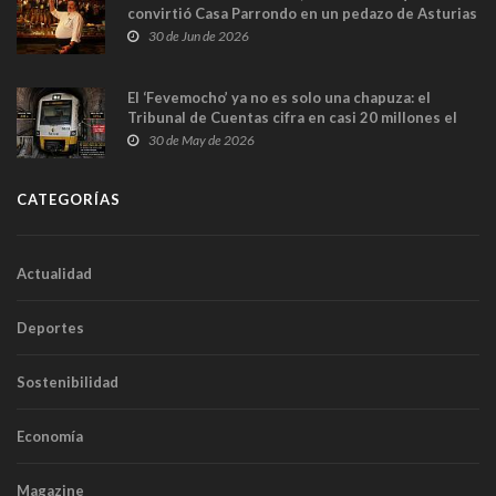
convirtió Casa Parrondo en un pedazo de Asturias
en Madrid
30 de Jun de 2026
El ‘Fevemocho’ ya no es solo una chapuza: el
Tribunal de Cuentas cifra en casi 20 millones el
sobrecoste de los trenes que no cabían por los
30 de May de 2026
túneles
CATEGORÍAS
Actualidad
Deportes
Sostenibilidad
Economía
Magazine