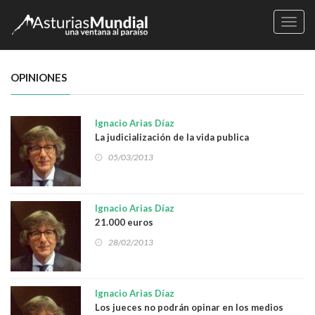
Naveg
OPINIONES
Ignacio Arias Díaz
La judicialización de la vida publica
05/03/2013
Ignacio Arias Díaz
21.000 euros
28/02/2013
Ignacio Arias Díaz
Los jueces no podrán opinar en los medios