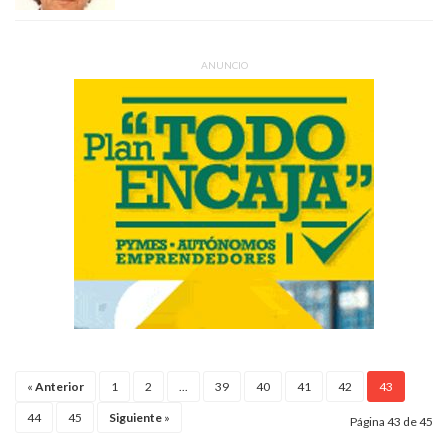
ANUNCIO
«
Anterior
1
2
...
39
40
41
42
43
44
45
Siguiente
»
Página 43 de 45