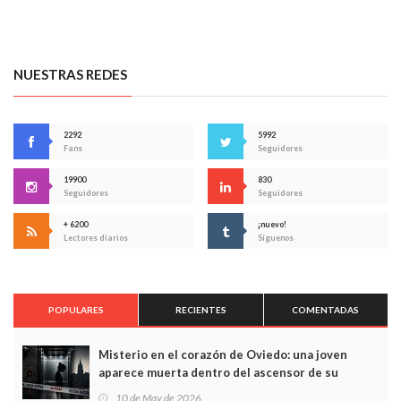
NUESTRAS REDES
2292
5992
Fans
Seguidores
19900
830
Seguidores
Seguidores
+ 6200
¡nuevo!
Lectores diarios
Síguenos
POPULARES
RECIENTES
COMENTADAS
Misterio en el corazón de Oviedo: una joven
aparece muerta dentro del ascensor de su
edificio y las cámaras captan sus últimos minutos
10 de May de 2026