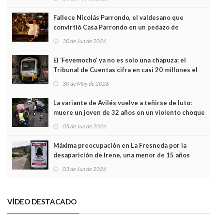
Fallece Nicolás Parrondo, el valdesano que
convirtió Casa Parrondo en un pedazo de
Asturias en Madrid
30 de Jun de 2026
El ‘Fevemocho’ ya no es solo una chapuza: el
Tribunal de Cuentas cifra en casi 20 millones el
sobrecoste de los trenes que no cabían por los
30 de May de 2026
túneles
La variante de Avilés vuelve a teñirse de luto:
muere un joven de 32 años en un violento choque
frontal
05 de Jun de 2026
Máxima preocupación en La Fresneda por la
desaparición de Irene, una menor de 15 años
03 de Jun de 2026
VÍDEO DESTACADO