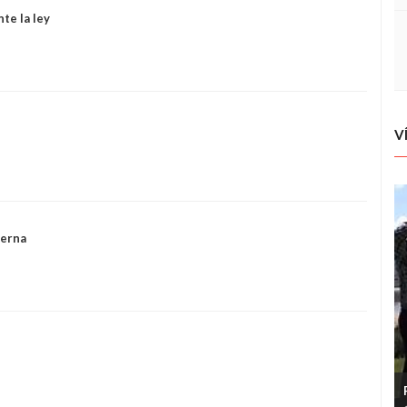
te la ley
V
ierna