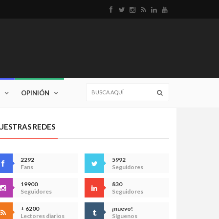
OPINIÓN
UESTRAS REDES
2292
5992
Fans
Seguidores
19900
830
Seguidores
Seguidores
+ 6200
¡nuevo!
Lectores diarios
Síguenos