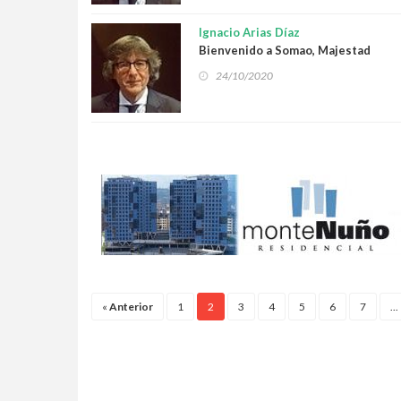
Ignacio Arias Díaz
Bienvenido a Somao, Majestad
24/10/2020
«
Anterior
1
2
3
4
5
6
7
...