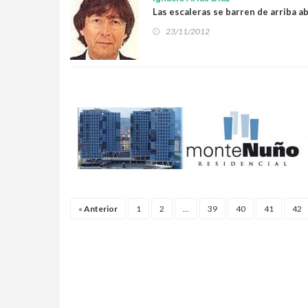
Las escaleras se barren de arriba a
23/11/2012
«
Anterior
1
2
...
39
40
41
42