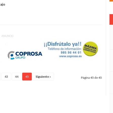
bajo
ANUNCIO
43
44
45
Siguiente
»
Página 45 de 45