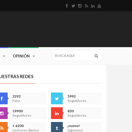
OPINIÓN
UESTRAS REDES
2292
5992
Fans
Seguidores
19900
830
Seguidores
Seguidores
+ 6200
¡nuevo!
Lectores diarios
Síguenos