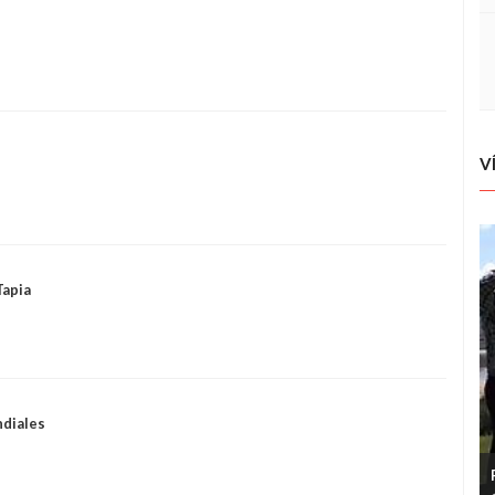
V
Tapia
ndiales