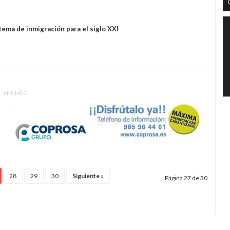
tema de inmigración para el siglo XXI
ANUNCIO
28
29
30
Siguiente
»
Página 27 de 30