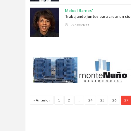
Melodi Barnes*
Trabajando juntos para crear un sis
21/04/2011
«
Anterior
1
2
...
24
25
26
27