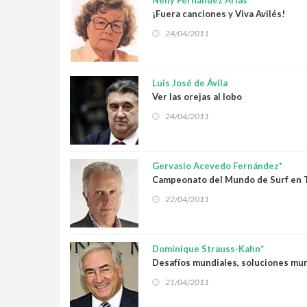
Nelly Fernández Arias
¡Fuera canciones y Viva Avilés!
24/04/2011
Luis José de Ávila
Ver las orejas al lobo
24/04/2011
Gervasio Acevedo Fernández*
Campeonato del Mundo de Surf en 
22/04/2011
Dominique Strauss-Kahn*
Desafíos mundiales, soluciones mu
21/04/2011