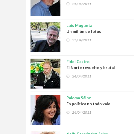
25/04/2011
Luis Mugueta
Un millón de fotos
25/04/2011
Fidel Castro
El Norte revuelto y brutal
24/04/2011
Paloma Sáinz
En política no todo vale
24/04/2011