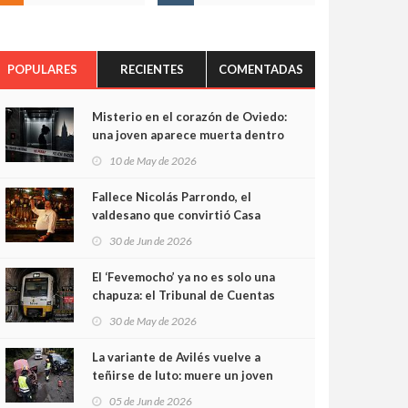
POPULARES
RECIENTES
COMENTADAS
Misterio en el corazón de Oviedo:
una joven aparece muerta dentro
del ascensor de su edificio y las
10 de May de 2026
cámaras captan sus últimos
minutos
Fallece Nicolás Parrondo, el
valdesano que convirtió Casa
Parrondo en un pedazo de
30 de Jun de 2026
Asturias en Madrid
El ‘Fevemocho’ ya no es solo una
chapuza: el Tribunal de Cuentas
cifra en casi 20 millones el
30 de May de 2026
sobrecoste de los trenes que no
cabían por los túneles
La variante de Avilés vuelve a
teñirse de luto: muere un joven
de 32 años en un violento choque
05 de Jun de 2026