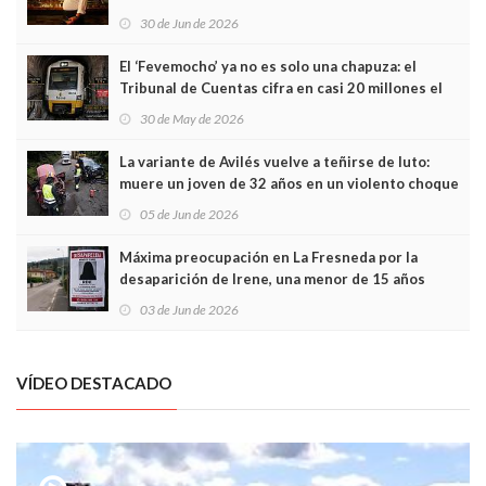
Asturias en Madrid
30 de Jun de 2026
El ‘Fevemocho’ ya no es solo una chapuza: el
Tribunal de Cuentas cifra en casi 20 millones el
sobrecoste de los trenes que no cabían por los
30 de May de 2026
túneles
La variante de Avilés vuelve a teñirse de luto:
muere un joven de 32 años en un violento choque
frontal
05 de Jun de 2026
Máxima preocupación en La Fresneda por la
desaparición de Irene, una menor de 15 años
03 de Jun de 2026
VÍDEO DESTACADO