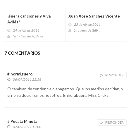
¡Fuera canciones y Viva
Xuan Xosé Sánchez Vicente
Avilés!
25 de Abr de 2011
24 de Abr de 2011
La guerra de Gilbia
Nelly Fernández Arias
7 COMENTARIOS
# hormiguero
RESPONDER
06/09/2011 22:56
O cambian de tendencia o apagamos. Que los medios decidan, y
si no ya decidiremos nosotros. Enhorabuena Miss Clicks.
# Pecata Minuta
RESPONDER
07/09/2011 12:00