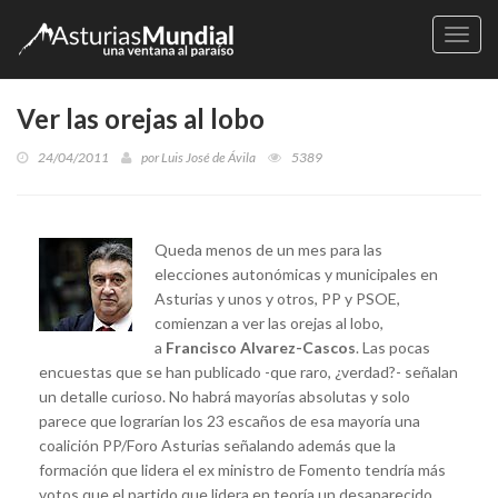
Naveg
Ver las orejas al lobo
24/04/2011
por
Luis José de Ávila
5389
Queda menos de un mes para las
elecciones autonómicas y municipales en
Asturias y unos y otros, PP y PSOE,
comienzan a ver las orejas al lobo,
a
Francisco Alvarez-Cascos
. Las pocas
encuestas que se han publicado -que raro, ¿verdad?- señalan
un detalle curioso. No habrá mayorías absolutas y solo
parece que lograrían los 23 escaños de esa mayoría una
coalición PP/Foro Asturias señalando además que la
formación que lidera el ex ministro de Fomento tendría más
votos que el partido que lidera en teoría un desaparecido