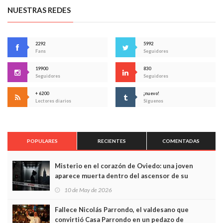
NUESTRAS REDES
2292
5992
Fans
Seguidores
19900
830
Seguidores
Seguidores
+ 6200
¡nuevo!
Lectores diarios
Síguenos
POPULARES
RECIENTES
COMENTADAS
Misterio en el corazón de Oviedo: una joven
aparece muerta dentro del ascensor de su
edificio y las cámaras captan sus últimos minutos
10 de May de 2026
Fallece Nicolás Parrondo, el valdesano que
convirtió Casa Parrondo en un pedazo de