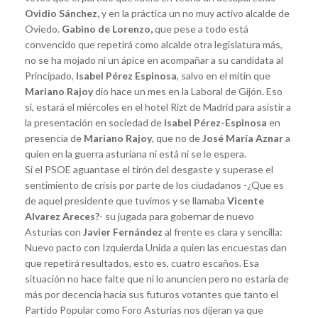
Ovidio Sánchez,
y en la práctica un no muy activo alcalde de
Oviedo.
Gabino de Lorenzo,
que pese a todo está
convencido que repetirá como alcalde otra legislatura más,
no se ha mojado ni un ápice en acompañar a su candidata al
Principado,
Isabel Pérez Espinosa
, salvo en el mitin que
Mariano Rajoy
dio hace un mes en la Laboral de Gijón. Eso
sí, estará el miércoles en el hotel Rizt de Madrid para asistir a
la presentación en sociedad de
Isabel Pérez-Espinosa
en
presencia de
Mariano Rajoy
, que no de
José María Aznar
a
quien en la guerra asturiana ni está ni se le espera.
Si el PSOE aguantase el tirón del desgaste y superase el
sentimiento de crisis por parte de los ciudadanos -¿Que es
de aquel presidente que tuvimos y se llamaba
Vicente
Alvarez Areces?
- su jugada para gobernar de nuevo
Asturias con
Javier Fernández
al frente es clara y sencilla:
Nuevo pacto con Izquierda Unida a quien las encuestas dan
que repetirá resultados, esto es, cuatro escaños. Esa
situación no hace falte que ni lo anuncien pero no estaría de
más por decencia hacia sus futuros votantes que tanto el
Partido Popular como Foro Asturias nos dijeran ya que