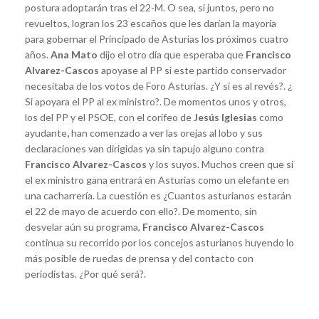
postura adoptarán tras el 22-M. O sea, si juntos, pero no
revueltos, logran los 23 escaños que les darían la mayoría
para gobernar el Principado de Asturias los próximos cuatro
años.
Ana Mato
dijo el otro día que esperaba que
Francisco
Alvarez-Cascos
apoyase al PP si este partido conservador
necesitaba de los votos de Foro Asturias. ¿Y si es al revés?. ¿
Si apoyara el PP al ex ministro?. De momentos unos y otros,
los del PP y el PSOE, con el corifeo de
Jesús Iglesias
como
ayudante
,
han comenzado a ver las orejas al lobo y sus
declaraciones van dirigidas ya sin tapujo alguno contra
Francisco Alvarez-Cascos
y los suyos. Muchos creen que si
el ex ministro gana entrará en Asturias como un elefante en
una cacharrería. La cuestión es ¿Cuantos asturianos estarán
el 22 de mayo de acuerdo con ello?. De momento, sin
desvelar aún su programa,
Francisco Alvarez-Cascos
continua su recorrido por los concejos asturianos huyendo lo
más posible de ruedas de prensa y del contacto con
periodistas. ¿Por qué será?.