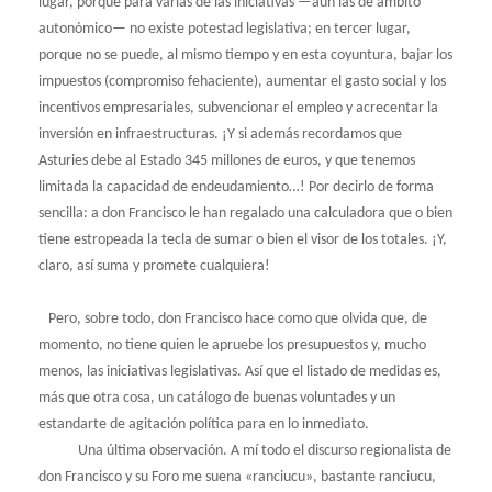
lugar, porque para varias de las iniciativas —aun las de ámbito
autonómico— no existe potestad legislativa; en tercer lugar,
porque no se puede, al mismo tiempo y en esta coyuntura, bajar los
impuestos (compromiso fehaciente), aumentar el gasto social y los
incentivos empresariales, subvencionar el empleo y acrecentar la
inversión en infraestructuras. ¡Y si además recordamos que
Asturies debe al Estado 345 millones de euros, y que tenemos
limitada la capacidad de endeudamiento…! Por decirlo de forma
sencilla: a don Francisco le han regalado una calculadora que o bien
tiene estropeada la tecla de sumar o bien el visor de los totales. ¡Y,
claro, así suma y promete cualquiera!
Pero, sobre todo, don Francisco hace como que olvida que, de
momento, no tiene quien le apruebe los presupuestos y, mucho
menos, las iniciativas legislativas. Así que el listado de medidas es,
más que otra cosa, un catálogo de buenas voluntades y un
estandarte de agitación política para en lo inmediato.
Una última observación. A mí todo el discurso regionalista de
don Francisco y su Foro me suena «ranciucu», bastante ranciucu,