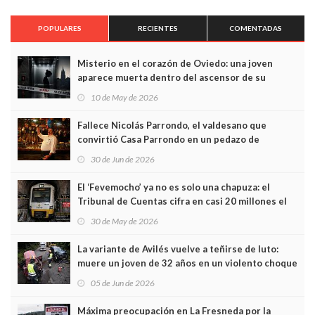
POPULARES
RECIENTES
COMENTADAS
Misterio en el corazón de Oviedo: una joven
aparece muerta dentro del ascensor de su
edificio y las cámaras captan sus últimos minutos
10 de May de 2026
Fallece Nicolás Parrondo, el valdesano que
convirtió Casa Parrondo en un pedazo de
Asturias en Madrid
30 de Jun de 2026
El ‘Fevemocho’ ya no es solo una chapuza: el
Tribunal de Cuentas cifra en casi 20 millones el
sobrecoste de los trenes que no cabían por los
30 de May de 2026
túneles
La variante de Avilés vuelve a teñirse de luto:
muere un joven de 32 años en un violento choque
frontal
05 de Jun de 2026
Máxima preocupación en La Fresneda por la