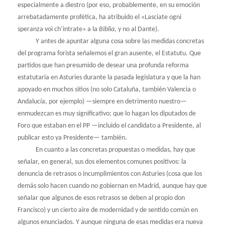
especialmente a diestro (por eso, probablemente, en su emoción
arrebatadamente profética, ha atribuido el «Lasciate ogni
speranza voi ch’intrate» a la
Biblia
, y no al Dante).
Y antes de apuntar alguna cosa sobre las medidas concretas
del programa forista señalemos el gran ausente, el Estatutu. Que
partidos que han presumido de desear una profunda reforma
estatutaria en Asturies durante la pasada legislatura y que la han
apoyado en muchos sitios (no solo Cataluña, también Valencia o
Andalucía, por ejemplo) —siempre en detrimento nuestro—
enmudezcan es muy significativo; que lo hagan los diputados de
Foro que estaban en el PP —incluido el candidato a Presidente, al
publicar esto ya Presidente— también.
En cuanto a las concretas propuestas o medidas, hay que
señalar, en general, sus dos elementos comunes positivos: la
denuncia de retrasos o incumplimientos con Asturies (cosa que los
demás solo hacen cuando no gobiernan en Madrid, aunque hay que
señalar que algunos de esos retrasos se deben al propio don
Francisco) y un cierto aire de modernidad y de sentido común en
algunos enunciados. Y aunque ninguna de esas medidas era nueva