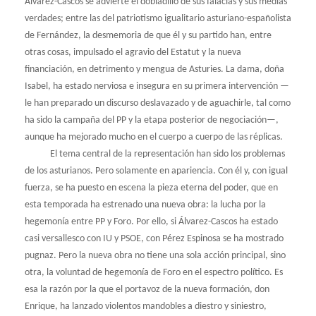
Álvarez-Cascos se advierte el dobladillo de sus falacias y sus medias
verdades; entre las del patriotismo igualitario asturiano-españolista
de Fernández, la desmemoria de que él y su partido han, entre
otras cosas, impulsado el agravio del Estatut y la nueva
financiación, en detrimento y mengua de Asturies. La dama, doña
Isabel, ha estado nerviosa e insegura en su primera intervención —
le han preparado un discurso deslavazado y de aguachirle, tal como
ha sido la campaña del PP y la etapa posterior de negociación—,
aunque ha mejorado mucho en el cuerpo a cuerpo de las réplicas.
El tema central de la representación han sido los problemas
de los asturianos. Pero solamente en apariencia. Con él y, con igual
fuerza, se ha puesto en escena la pieza eterna del poder, que en
esta temporada ha estrenado una nueva obra: la lucha por la
hegemonía entre PP y Foro. Por ello, si Álvarez-Cascos ha estado
casi versallesco con IU y PSOE, con Pérez Espinosa se ha mostrado
pugnaz. Pero la nueva obra no tiene una sola acción principal, sino
otra, la voluntad de hegemonía de Foro en el espectro político. Es
esa la razón por la que el portavoz de la nueva formación, don
Enrique, ha lanzado violentos mandobles a diestro y siniestro,