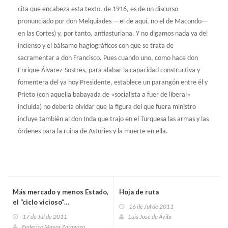
cita que encabeza esta texto, de 1916, es de un discurso
pronunciado por don Melquiades —el de aquí, no el de Macondo—
en las Cortes) y, por tanto, antiasturiana. Y no digamos nada ya del
incienso y el bálsamo hagiográficos con que se trata de
sacramentar a don Francisco. Pues cuando uno, como hace don
Enrique Álvarez-Sostres, para alabar la capacidad constructiva y
fomentera del ya hoy Presidente, establece un parangón entre él y
Prieto (con aquella babayada de «socialista a fuer de liberal»
incluida) no debería olvidar que la figura del que fuera ministro
incluye también al don Inda que trajo en el Turquesa las armas y las
órdenes para la ruina de Asturies y la muerte en ella.
Más mercado y menos Estado,
Hoja de ruta
el “ciclo vicioso”…
16 de Jul de 2011
17 de Jul de 2011
Luis José de Ávila
Federico Mayor Zaragoza