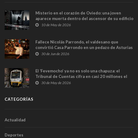
Misterio en el corazón de Oviedo: una joven
aparece muerta dentro del ascensor de su edificio
y las cámaras captan sus últimos minutos
10 de May de 2026
Fallece Nicolás Parrondo, el valdesano que
convirtió Casa Parrondo en un pedazo de Asturias
en Madrid
30 de Jun de 2026
El ‘Fevemocho’ ya no es solo una chapuza: el
Tribunal de Cuentas cifra en casi 20 millones el
sobrecoste de los trenes que no cabían por los
30 de May de 2026
túneles
CATEGORÍAS
Actualidad
Deportes