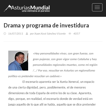
Naveg
Drama y programa de investidura
16/07/2011
por
Xuan Xosé Sánchez Vicente
4057
«Hay personalidades vivas, con gran fuerza, con
gran pujanza, con gran vigor como Cataluña y hay
personalidades regionales muertas, como mi región
/.../ Por eso, resucitar en Asturias un regionalismo
político es pretender resucitar un cadáver.»
El escenario aparenta ser la Xunta Xeneral, un espacio
de una cierta dignidad, pero, posiblemente, el de menores
dimensiones de toda España de entre los de su clase. Aparenta,
digo, porque, en realidad, el escenario donde de verdad está en
juego aquello de lo que allí se habla, aquello que se dice pretender