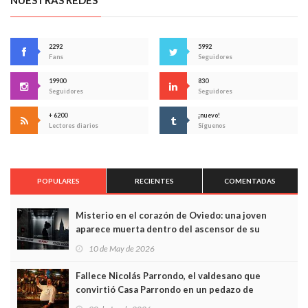
NUESTRAS REDES
2292
5992
Fans
Seguidores
19900
830
Seguidores
Seguidores
+ 6200
¡nuevo!
Lectores diarios
Síguenos
POPULARES
RECIENTES
COMENTADAS
Misterio en el corazón de Oviedo: una joven
aparece muerta dentro del ascensor de su
edificio y las cámaras captan sus últimos minutos
10 de May de 2026
Fallece Nicolás Parrondo, el valdesano que
convirtió Casa Parrondo en un pedazo de
Asturias en Madrid