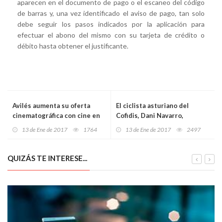
aparecen en el documento de pago o el escaneo del código
de barras y, una vez identificado el aviso de pago, tan solo
debe seguir los pasos indicados por la aplicación para
efectuar el abono del mismo con su tarjeta de crédito o
débito hasta obtener el justificante.
Avilés aumenta su oferta
El ciclista asturiano del
cinematográfica con cine en
Cofidis, Dani Navarro,
VOS
ilusionado con La
13 de Ene de 2017
1764
13 de Ene de 2017
2497
#Vuelta2017
QUIZÁS TE INTERESE...