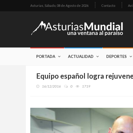
Asturias,
Sábado, 08 de Agosto de 2026
Contacto
Avi
PORTADA
ACTUALIDAD
DEPORTES
Equipo español logra rejuven
16/12/2016
0
1719