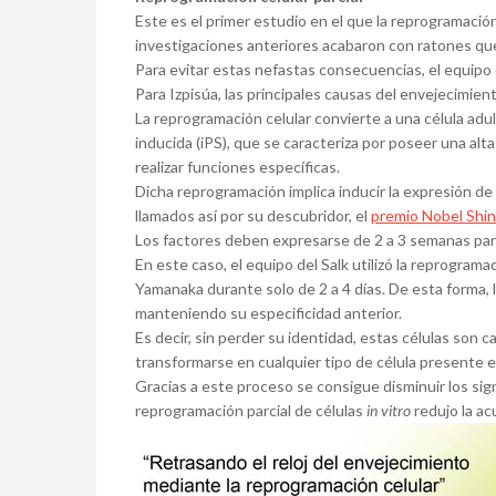
Este es el primer estudio en el que la reprogramació
investigaciones anteriores acabaron con ratones qu
Para evitar estas nefastas consecuencias, el equipo 
Para Izpisúa, las principales causas del envejecimien
La reprogramación celular convierte a una célula adul
inducida (iPS), que se caracteriza por poseer una alta
realizar funciones específicas.
Dicha reprogramación implica inducir la expresión d
llamados así por su descubridor, el
premio Nobel Shi
Los factores deben expresarse de 2 a 3 semanas para 
En este caso, el equipo del Salk utilizó la reprograma
Yamanaka durante solo de 2 a 4 días. De esta forma, l
manteniendo su especificidad anterior.
Es decir, sin perder su identidad, estas células son 
transformarse en cualquier tipo de célula presente en
Gracias a este proceso se consigue disminuir los signo
reprogramación parcial de células
in vitro
redujo la ac