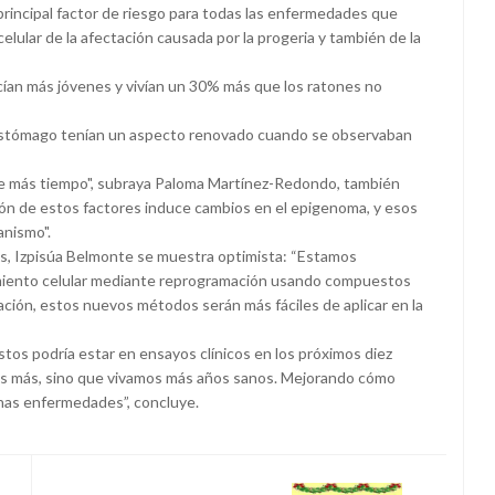
 principal factor de riesgo para todas las enfermedades que
lular de la afectación causada por la progeria y también de la
ían más jóvenes y vivían un 30% más que los ratones no
y el estómago tenían un aspecto renovado cuando se observaban
vive más tiempo", subraya Paloma Martínez-Redondo, también
ión de estos factores induce cambios en el epigenoma, y esos
anismo".
nos, Izpisúa Belmonte se muestra optimista: “Estamos
cimiento celular mediante reprogramación usando compuestos
ión, estos nuevos métodos serán más fáciles de aplicar en la
stos podría estar en ensayos clínicos en los próximos diez
mos más, sino que vivamos más años sanos. Mejorando cómo
has enfermedades”, concluye.