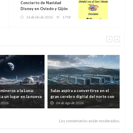
Concierto de Navidad
Disney en Oviedo y Gijón
16 de Dic de 2016
1758
mineros a la Luna:
Salas aspira a convertirse en el
Por 
a un lugar en la nueva
gran cerebro digital del norte con
ree
ial
una inversión de 1.226 millones
con
e 2026
04 de Ago de 2026
2
mod
Los comentarios están moderados.