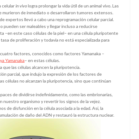
n celular
in vivo
logra prolongar la vida útil de un animal vivo. Las
e murieron de inmediato o desarrollaron tumores extensos.
de expertos llevó a cabo una reprogramación celular parcial.
to pueden ser maleables y llegar incluso a reducirse
ta –en este caso células de la piel– en una célula pluripotente
 tasa de proliferación y todavía no está especializada para
e cuatro factores, conocidos como factores Yamanaka –
nya Yamanaka
– en estas células.
que las células alcancen la pluripotencia.
ción parcial, que indujo la expresión de los factores de
as células no alcanzan la pluripotencia, sino que continúan
capaces de dividirse indefinidamente, como las embrionarias,
 nuestro organismo y revertir los signos de la vejez.
s de disfunción en la célula asociada a la edad. Así, la
umulación de daño del ADN y restauró la estructura nuclear.