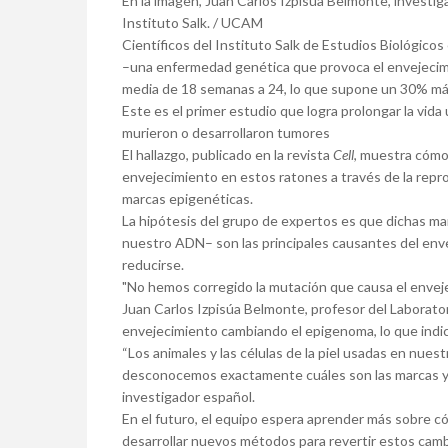
En la imagen, Juan Carlos Izpisua Belmonte, investig
Instituto Salk. / UCAM
Científicos del Instituto Salk de Estudios Biológico
–una enfermedad genética que provoca el envejecim
media de 18 semanas a 24, lo que supone un 30% má
Este es el primer estudio que logra prolongar la vida
murieron o desarrollaron tumores
El hallazgo, publicado en la revista
Cell
, muestra cómo 
envejecimiento en estos ratones a través de la rep
marcas epigenéticas.
La hipótesis del grupo de expertos es que dichas ma
nuestro ADN– son las principales causantes del env
reducirse.
"No hemos corregido la mutación que causa el enveje
Juan Carlos Izpisúa Belmonte, profesor del Laborator
envejecimiento cambiando el epigenoma, lo que indica
“Los animales y las células de la piel usadas en nue
desconocemos exactamente cuáles son las marcas y l
investigador español.
En el futuro, el equipo espera aprender más sobre c
desarrollar nuevos métodos para revertir estos camb