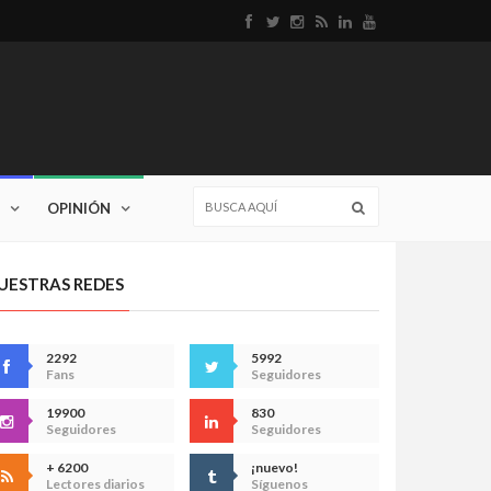
OPINIÓN
UESTRAS REDES
2292
5992
Fans
Seguidores
19900
830
Seguidores
Seguidores
+ 6200
¡nuevo!
Lectores diarios
Síguenos