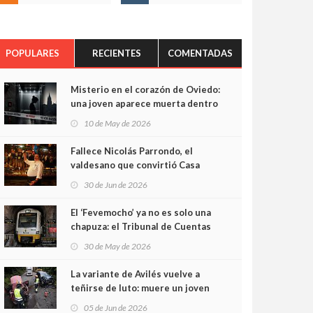
POPULARES
RECIENTES
COMENTADAS
Misterio en el corazón de Oviedo:
una joven aparece muerta dentro
del ascensor de su edificio y las
10 de May de 2026
cámaras captan sus últimos
minutos
Fallece Nicolás Parrondo, el
valdesano que convirtió Casa
Parrondo en un pedazo de
30 de Jun de 2026
Asturias en Madrid
El ‘Fevemocho’ ya no es solo una
chapuza: el Tribunal de Cuentas
cifra en casi 20 millones el
30 de May de 2026
sobrecoste de los trenes que no
cabían por los túneles
La variante de Avilés vuelve a
teñirse de luto: muere un joven
de 32 años en un violento choque
05 de Jun de 2026