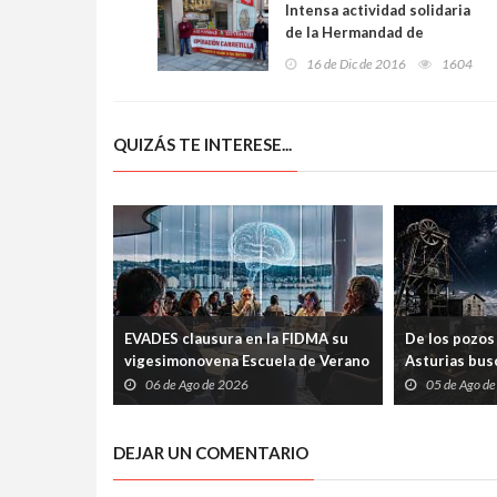
Intensa actividad solidaria
de la Hermandad de
Estudiantes
16 de Dic de 2016
1604
QUIZÁS TE INTERESE...
EVADES clausura en la FIDMA su
De los pozos 
vigesimonovena Escuela de Verano
Asturias busc
con una mesa redonda abierta
carrera espac
06 de Ago de 2026
05 de Ago d
sobre pensamiento crítico y
tecnología
DEJAR UN COMENTARIO