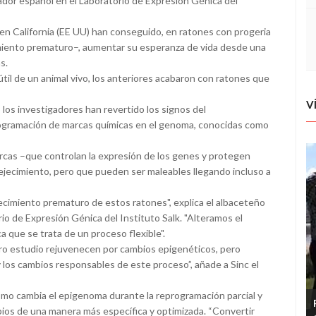
ador español en el Laboratorio de Expresión Génica del
s en California (EE UU) han conseguido, en ratones con progeria
iento prematuro–, aumentar su esperanza de vida desde una
s.
 útil de un animal vivo, los anteriores acabaron con ratones que
V
los investigadores han revertido los signos del
rogramación de marcas químicas en el genoma, conocidas como
rcas –que controlan la expresión de los genes y protegen
ejecimiento, pero que pueden ser maleables llegando incluso a
cimiento prematuro de estos ratones", explica el albaceteño
io de Expresión Génica del Instituto Salk. "Alteramos el
 que se trata de un proceso flexible".
stro estudio rejuvenecen por cambios epigenéticos, pero
os cambios responsables de este proceso”, añade a Sinc el
ómo cambia el epigenoma durante la reprogramación parcial y
ios de una manera más específica y optimizada. “Convertir