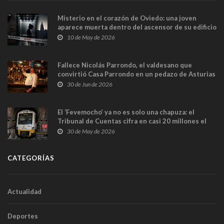
Misterio en el corazón de Oviedo: una joven
aparece muerta dentro del ascensor de su edificio
y las cámaras captan sus últimos minutos
10 de May de 2026
Fallece Nicolás Parrondo, el valdesano que
convirtió Casa Parrondo en un pedazo de Asturias
en Madrid
30 de Jun de 2026
El ‘Fevemocho’ ya no es solo una chapuza: el
Tribunal de Cuentas cifra en casi 20 millones el
sobrecoste de los trenes que no cabían por los
30 de May de 2026
túneles
CATEGORÍAS
Actualidad
Deportes