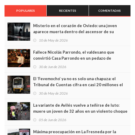
POPULARES
RECIENTES
COMENTADAS
Misterio en el corazón de Oviedo: una joven
aparece muerta dentro del ascensor de su
edificio y las cámaras captan sus últimos minutos
10 de May de 2026
Fallece Nicolás Parrondo, el valdesano que
convirtió Casa Parrondo en un pedazo de
Asturias en Madrid
30 de Jun de 2026
El ‘Fevemocho’ ya no es solo una chapuza: el
Tribunal de Cuentas cifra en casi 20 millones el
sobrecoste de los trenes que no cabían por los
30 de May de 2026
túneles
La variante de Avilés vuelve a teñirse de luto:
muere un joven de 32 años en un violento choque
frontal
05 de Jun de 2026
Máxima preocupación en La Fresneda por la