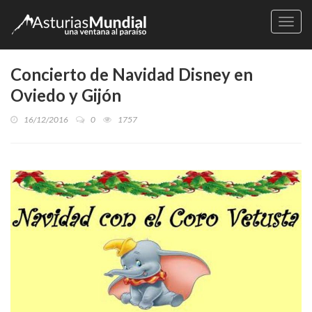
Naveg
Concierto de Navidad Disney en
Oviedo y Gijón
16/12/2016
0
1757