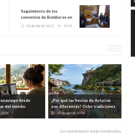
Seguimiento de los
convenios de Bomberos en
Langreo y Mieres
05 de Abr de 2011
3176
eonaviego desde
¿Por qué las fiestas de Asturias
El 
gar del mundo:
son diferentes? Ocho tradiciones
hor
s cursos gratuitos por
que convierten agosto en una
tod
e 2026
05 de Ago de 2026
0
folixa continua
del
Los comentarios están moderados.