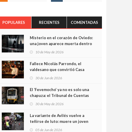
POPULARES
RECIENTES
COMENTADAS
Misterio en el corazón de Oviedo:
una joven aparece muerta dentro
del ascensor de su edificio y las
10 de May de 2026
cámaras captan sus últimos
minutos
Fallece Nicolás Parrondo, el
valdesano que convirtió Casa
Parrondo en un pedazo de
30 de Jun de 2026
Asturias en Madrid
El ‘Fevemocho’ ya no es solo una
chapuza: el Tribunal de Cuentas
cifra en casi 20 millones el
30 de May de 2026
sobrecoste de los trenes que no
cabían por los túneles
La variante de Avilés vuelve a
teñirse de luto: muere un joven
de 32 años en un violento choque
05 de Jun de 2026