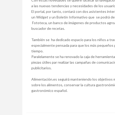
Con estas novedades se quiere facilitar la navegación
a las nuevas tendencias y necesidades de los usuari
El portal, por tanto, contará con dos asistentes inte
un Widget y un Boletín Informativo que se podrá des
Fototeca, un banco de imágenes de productos agroal
buscador de recetas.
También se ha dedicado espacio para los niños a trav
especialmente pensada para que los más pequeños pu
tiempo.
Paralelamente se ha renovado la caja de herramienta
piezas útiles par realizar las campañas de comunicaci
publicitarios.
Alimentación.es seguirá manteniendo los objetivos m
sobre los alimentos, conservar la cultura gastronómic
gastronómico español.