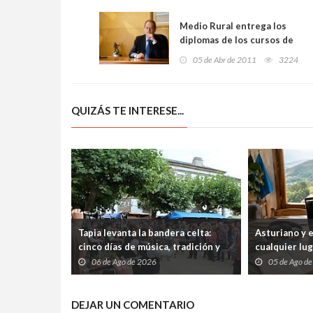
Medio Rural entrega los
diplomas de los cursos de
ASAJA
05 de Abr de 2011
3224
QUIZÁS TE INTERESE...
Tapia levanta la bandera celta:
Asturiano y 
cinco días de música, tradición y
cualquier lu
cultura atlántica frente al
abiertos tre
06 de Ago de 2026
05 de Ago d
Cantábrico
internet
DEJAR UN COMENTARIO