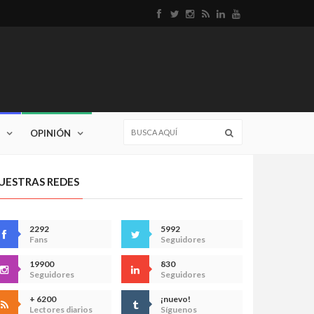
OPINIÓN
UESTRAS REDES
2292
5992
Fans
Seguidores
19900
830
Seguidores
Seguidores
+ 6200
¡nuevo!
Lectores diarios
Síguenos