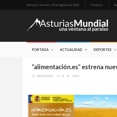
Asturias,
Viernes, 07 de Agosto de 2026
Contacto
Av
PORTADA
ACTUALIDAD
DEPORTES
“alimentación.es” estrena nu
05/04/2011
0
3147