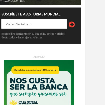
06 de Sep de 2020
SUSCRÍBETE A ASTURIAS MUNDIAL
Recibe directamente en tu buzón nuestras noticias
destacadas y las mejores ofertas.
ANUNCIO
Sella entra en su semana grande:
Pravia se prepara para temblar: el
arios, trenes, aparcamientos y
Xiringüelu 2026 vuelve con cinco
o lo que hay que saber antes
días de sidra, charangas y fiesta en
4 de Ago de 2026
04 de Ago de 2026
 cañonazo
el Prau Salcéu