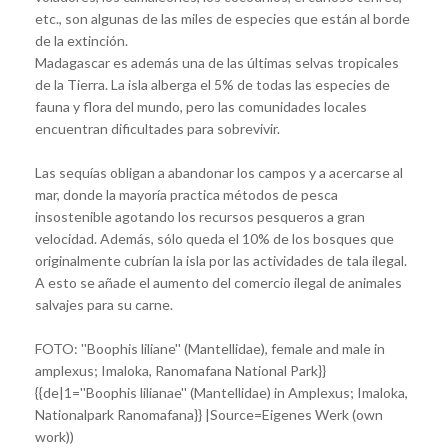
etc., son algunas de las miles de especies que están al borde
de la extinción.
Madagascar es además una de las últimas selvas tropicales
de la Tierra. La isla alberga el 5% de todas las especies de
fauna y flora del mundo, pero las comunidades locales
encuentran dificultades para sobrevivir.
Las sequías obligan a abandonar los campos y a acercarse al
mar, donde la mayoría practica métodos de pesca
insostenible agotando los recursos pesqueros a gran
velocidad. Además, sólo queda el 10% de los bosques que
originalmente cubrían la isla por las actividades de tala ilegal.
A esto se añade el aumento del comercio ilegal de animales
salvajes para su carne.
FOTO: ''Boophis liliane'' (Mantellidae), female and male in
amplexus; Imaloka, Ranomafana National Park}}
{{de|1=''Boophis lilianae'' (Mantellidae) in Amplexus; Imaloka,
Nationalpark Ranomafana}} |Source=Eigenes Werk (own
work))