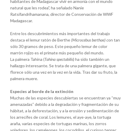
habitantes de Madagascar vivir en armonía con el mundo
natural que les rodea", ha señalado Nanie
Ratsifandrihamanana, director de Conservación de WWF
Madagascar.
Entre los descubrimientos más importantes del trabajo
destaca el lemur ratón de Berthe
(
Microcebus berthae
) c
on tan
sólo 30 gramos de peso. Este pequeño lemur de color
marrón rojizo es el primate más pequeño del mundo.
La palmera Tahina (
Tahina spectabilis
) ha sido también un
hallazgo interesante. Se trata de una palmera gigante, que
florece sólo una vez en la vez en la vida. Tras dar su fruto, la
palmera muere.
Especies al borde de la extinción
Muchas de las especies descubiertas se encuentran ya “muy
amenazadas” debido a la degradación y fragmentación de su
hábitat, a la deforestación, y a la erosión y sedimentación de
los arrecifes de coral. Los lemures, el aye-aye, la tortuga
araña, varias especies de tortugas marinas, los zorros
voladores, los camaleones, los cocodrilos, el curioso tenrec,