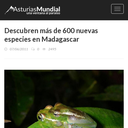
Naveg
Descubren más de 600 nuevas
especies en Madagascar
07/06/2011
0
2495