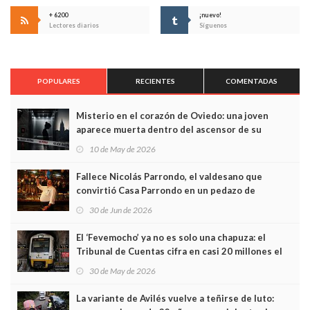
+ 6200
¡nuevo!
Lectores diarios
Síguenos
POPULARES
RECIENTES
COMENTADAS
Misterio en el corazón de Oviedo: una joven
aparece muerta dentro del ascensor de su
edificio y las cámaras captan sus últimos minutos
10 de May de 2026
Fallece Nicolás Parrondo, el valdesano que
convirtió Casa Parrondo en un pedazo de
Asturias en Madrid
30 de Jun de 2026
El ‘Fevemocho’ ya no es solo una chapuza: el
Tribunal de Cuentas cifra en casi 20 millones el
sobrecoste de los trenes que no cabían por los
30 de May de 2026
túneles
La variante de Avilés vuelve a teñirse de luto: