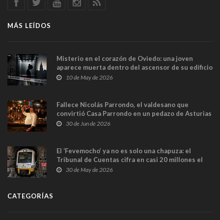
MÁS LEÍDOS
Misterio en el corazón de Oviedo: una joven
aparece muerta dentro del ascensor de su edificio
y las cámaras captan sus últimos minutos
10 de May de 2026
Fallece Nicolás Parrondo, el valdesano que
convirtió Casa Parrondo en un pedazo de Asturias
en Madrid
30 de Jun de 2026
El ‘Fevemocho’ ya no es solo una chapuza: el
Tribunal de Cuentas cifra en casi 20 millones el
sobrecoste de los trenes que no cabían por los
30 de May de 2026
túneles
CATEGORÍAS