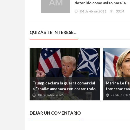
detenido como aviso para la
disidencia
04 de Abr de 2011
3014
QUIZÁS TE INTERESE...
Trump declara la guerra comercial
Marine Le Pen
a España: amenaza con cortar todo
francesa: can
vínculo y convierte a Madrid en el
su condena p
08 de Jul de 2026
08 de Jul de
gran señalado de la OTAN
DEJAR UN COMENTARIO