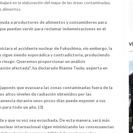
abajará en la elaboración del mapa de las áreas contaminadas,
os alimentos.
ayuda a productores de alimentos y consumidores para
 que puedan servir para reclamar indemnizaciones en el
V
ciara el accidente nuclear de Fukushima, sin embargo, la
ón sigue siendo esporádica y contradictoria, produciendo
en riesgo. Queremos proporcionar un análisis
lación afectada", ha declarado Rianne Teule, experta en
japonés que evacuara las zonas contaminadas fuera de la
los altos niveles de radiación obtenidos por las
rmanencia durante unos pocos días puede exponer a sus
n para todo un año. (3)
da y que su voz sea escuchada. De esta manera, será más
a nuclear internacional sigan minimizando las consecuencias