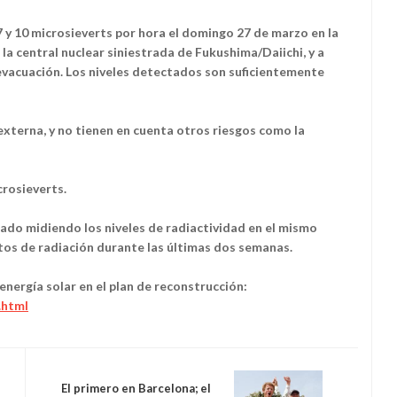
 7 y 10 microsieverts por hora el domingo 27 de marzo en la
 la central nuclear siniestrada de Fukushima/Daiichi, y a
 evacuación. Los niveles detectados son suficientemente
 externa, y no tienen en cuenta otros riesgos como la
crosieverts.
ado midiendo los niveles de radiactividad en el mismo
ltos de radiación durante las últimas dos semanas.
energía solar en el plan de reconstrucción:
.html
El primero en Barcelona; el