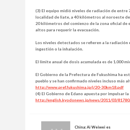
(3) El equipo midió niveles de radiación de entre
localidad de Iiate, a 40 kilómetros al noroeste de
20 kilómetros del comienzo de la zona oficial de
altos para requerir la evacuación.
Los niveles detectados se refieren a la radiación
ingestión o la inhalación.
El límite anual de dosis acumulada es de 1.000 mi
El Gobierno de la Prefectura de Fukushima ha est
pueblo y se han confirmado niveles incluso más a
http://www.pref.fukushima.jp/j/20-30km18.pdf
(4) El Gobierno de Edano apuesta por impulsar la 
http://english.kyodonews.jp/news/2011/03/81780
China: Ai Weiwei es