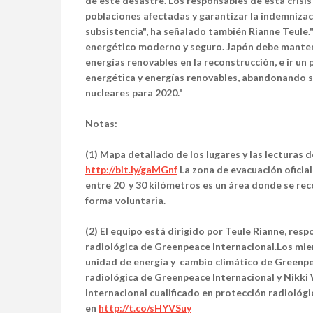
de este desastre. Los responsables de esta crisis
poblaciones afectadas y garantizar la indemnizac
subsistencia", ha señalado también Rianne Teule.
energético moderno y seguro. Japón debe manten
energías renovables en la reconstrucción, e ir un
energética y energías renovables, abandonando s
nucleares para 2020."
Notas:
(1) Mapa detallado de los lugares y las lecturas 
http://bit.ly/gaMGnf
La zona de evacuación oficia
entre 20 y 30 kilómetros es un área donde se re
forma voluntaria.
(2) El equipo está dirigido por Teule Rianne, res
radiológica de Greenpeace Internacional.Los mie
unidad de energía y cambio climático de Greenp
radiológica de Greenpeace Internacional y Nikk
Internacional cualificado en protección radiológ
en
http://t.co/sHYVSuy