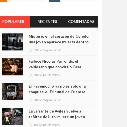
POPULARES
RECIENTES
COMENTADAS
Misterio en el corazón de Oviedo:
una joven aparece muerta dentro
del ascensor de su edificio y las
10 de May de 2026
cámaras captan sus últimos
minutos
Fallece Nicolás Parrondo, el
valdesano que convirtió Casa
Parrondo en un pedazo de
30 de Jun de 2026
Asturias en Madrid
El ‘Fevemocho’ ya no es solo una
chapuza: el Tribunal de Cuentas
cifra en casi 20 millones el
30 de May de 2026
sobrecoste de los trenes que no
cabían por los túneles
La variante de Avilés vuelve a
teñirse de luto: muere un joven
de 32 años en un violento choque
05 de Jun de 2026