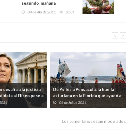
segundo, mañana
04 de Abr de 2011
3581
 desafía a la justicia
De Avilés a Pensacola: la huella
Ven
didata al Elíseo pese a
asturiana en la Florida que ayudó a
eco
or malversación
nacer a Estados Unidos
ter
 2026
06 de Jul de 2026
2
9% 
Los comentarios están moderados.