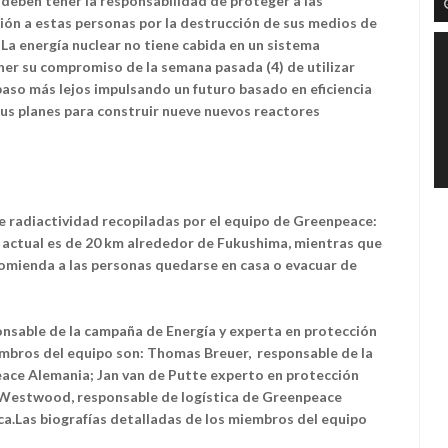
 deben tener la responsabilidad de proteger a las
ión a estas personas por la destrucción de sus medios de
"La energía nuclear no tiene cabida en un sistema
er su compromiso de la semana pasada (4) de utilizar
 paso más lejos impulsando un futuro basado en eficiencia
us planes para construir nueve nuevos reactores
de radiactividad recopiladas por el equipo de Greenpeace:
l actual es de 20 km alrededor de Fukushima, mientras que
comienda a las personas quedarse en casa o evacuar de
ponsable de la campaña de Energía y experta en protección
mbros del equipo son: Thomas Breuer, responsable de la
eace Alemania; Jan van de Putte experto en protección
i Westwood, responsable de logística de Greenpeace
ica.Las biografías detalladas de los miembros del equipo