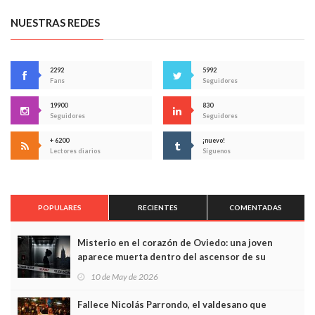
NUESTRAS REDES
2292
5992
Fans
Seguidores
19900
830
Seguidores
Seguidores
+ 6200
¡nuevo!
Lectores diarios
Síguenos
POPULARES
RECIENTES
COMENTADAS
Misterio en el corazón de Oviedo: una joven
aparece muerta dentro del ascensor de su
edificio y las cámaras captan sus últimos minutos
10 de May de 2026
Fallece Nicolás Parrondo, el valdesano que