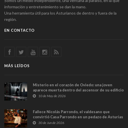
Somos un medio independiente, una ventana al paraíso, en la que
información y entretenimiento se dan la mano.
Una herramienta útil para los Asturianos de dentro y fuera de la
región.
EN CONTACTO
MÁS LEÍDOS
Misterio en el corazón de Oviedo: una joven
aparece muerta dentro del ascensor de su edificio
y las cámaras captan sus últimos minutos
10 de May de 2026
Fallece Nicolás Parrondo, el valdesano que
convirtió Casa Parrondo en un pedazo de Asturias
en Madrid
30 de Jun de 2026