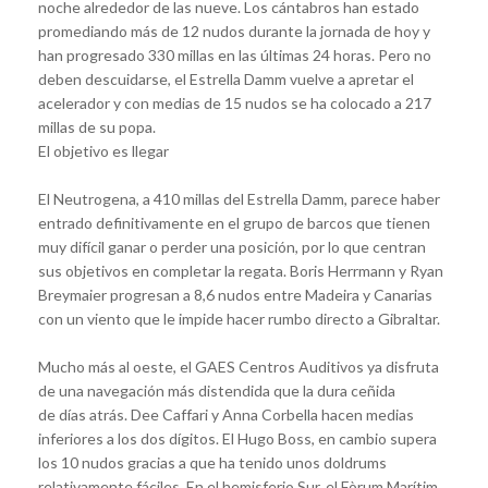
noche alrededor de las nueve. Los cántabros han estado
promediando más de 12 nudos durante la jornada de hoy y
han progresado 330 millas en las últimas 24 horas. Pero no
deben descuidarse, el Estrella Damm vuelve a apretar el
acelerador y con medias de 15 nudos se ha colocado a 217
millas de su popa.
El objetivo es llegar
El Neutrogena, a 410 millas del Estrella Damm, parece haber
entrado definitivamente en el grupo de barcos que tienen
muy difícil ganar o perder una posición, por lo que centran
sus objetivos en completar la regata. Boris Herrmann y Ryan
Breymaier progresan a 8,6 nudos entre Madeira y Canarias
con un viento que le impide hacer rumbo directo a Gibraltar.
Mucho más al oeste, el GAES Centros Auditivos ya disfruta
de una navegación más distendida que la dura ceñida
de días atrás. Dee Caffari y Anna Corbella hacen medias
inferiores a los dos dígitos. El Hugo Boss, en cambio supera
los 10 nudos gracias a que ha tenido unos doldrums
relativamente fáciles. En el hemisferio Sur, el Fòrum Marítim