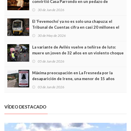
convirtió Casa Parrondo en un pedazo de
Asturias en Madrid
30 de Jun de 2026
El ‘Fevemocho’ ya no es solo una chapuza: el
Tribunal de Cuentas cifra en casi 20 millones el
sobrecoste de los trenes que no cabían por los
30 de May de 2026
túneles
La variante de Avilés vuelve a teñirse de luto:
muere un joven de 32 años en un violento choque
frontal
05 de Jun de 2026
Máxima preocupación en La Fresneda por la
desaparición de Irene, una menor de 15 años
03 de Jun de 2026
VÍDEO DESTACADO