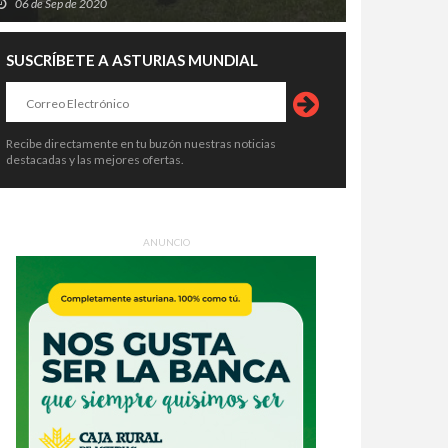
06 de Sep de 2020
SUSCRÍBETE A ASTURIAS MUNDIAL
Recibe directamente en tu buzón nuestras noticias
destacadas y las mejores ofertas.
ANUNCIO
io millón de multa, un árbol
Ni Agenda 2030 ni monte
vo por cada año de vida y hasta
intocable: la verdadera pólvora de
el: el laberinto legal de cortar
los incendios es el abandono rural
8 de Jul de 2026
27 de Jul de 2026