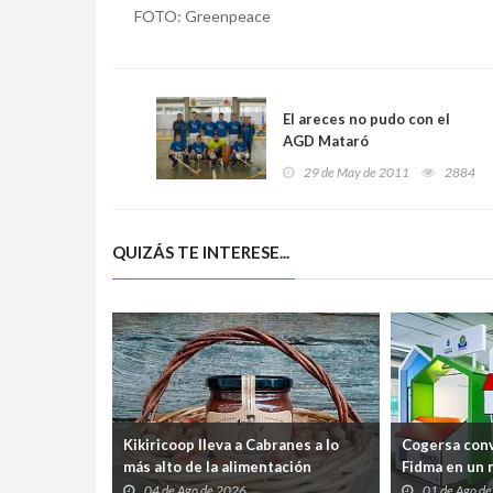
FOTO: Greenpeace
El areces no pudo con el
AGD Mataró
29 de May de 2011
2884
QUIZÁS TE INTERESE...
Kikiricoop lleva a Cabranes a lo
Cogersa conv
más alto de la alimentación
Fidma en un r
ecológica española
de los resid
04 de Ago de 2026
01 de Ago d