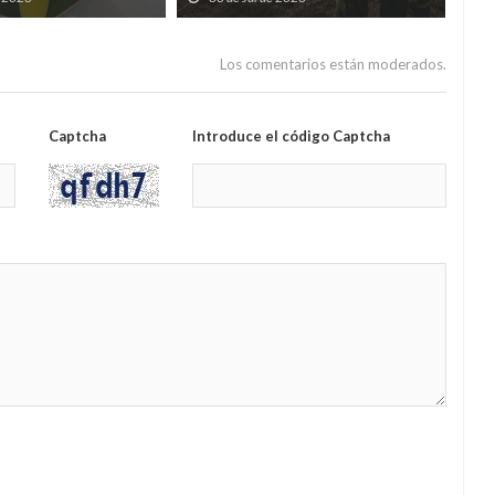
un á
Los comentarios están moderados.
Captcha
Introduce el código Captcha