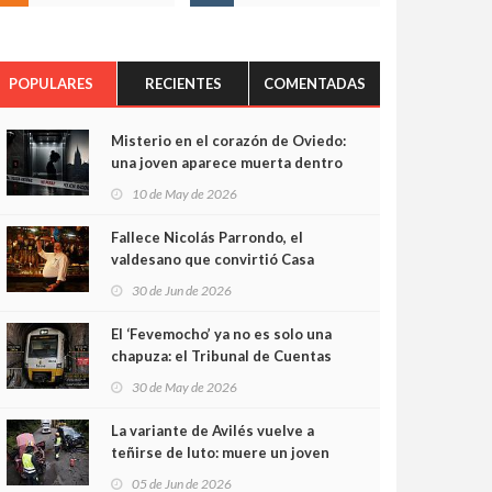
POPULARES
RECIENTES
COMENTADAS
Misterio en el corazón de Oviedo:
una joven aparece muerta dentro
del ascensor de su edificio y las
10 de May de 2026
cámaras captan sus últimos
minutos
Fallece Nicolás Parrondo, el
valdesano que convirtió Casa
Parrondo en un pedazo de
30 de Jun de 2026
Asturias en Madrid
El ‘Fevemocho’ ya no es solo una
chapuza: el Tribunal de Cuentas
cifra en casi 20 millones el
30 de May de 2026
sobrecoste de los trenes que no
cabían por los túneles
La variante de Avilés vuelve a
teñirse de luto: muere un joven
de 32 años en un violento choque
05 de Jun de 2026