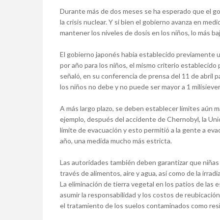
Durante más de dos meses se ha esperado que el gob
la crisis nuclear. Y si bien el gobierno avanza en m
mantener los niveles de dosis en los niños, lo más 
El gobierno japonés había establecido previamente un
por año para los niños, el mismo criterio establecid
señaló, en su conferencia de prensa del 11 de abril pa
los niños no debe y no puede ser mayor a 1 milisiever
A más largo plazo, se deben establecer límites aún 
ejemplo, después del accidente de Chernobyl, la Unión
límite de evacuación y esto permitió a la gente a eva
año, una medida mucho más estricta.
Las autoridades también deben garantizar que niñas y
través de alimentos, aire y agua, así como de la irradi
La eliminación de tierra vegetal en los patios de la
asumir la responsabilidad y los costos de reubicació
el tratamiento de los suelos contaminados como resi