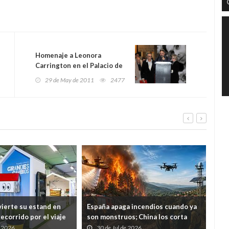
Homenaje a Leonora
Carrington en el Palacio de
Bellas Artes de México
29 de May de 2011
2477
ierte su estand en
España apaga incendios cuando ya
Med
ecorrido por el viaje
son monstruos; China los corta
nue
uos desde casa hasta
antes de que nazcan
cárc
e 2026
30 de Jul de 2026
2