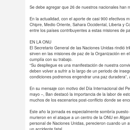
Se debe agregar que 26 de nuestros nacionales han m
En la actualidad, con el aporte de casi 900 efectivos m
Chipre, Medio Oriente, Sahara Occidental, Liberia y C
entre los países contribuyentes a estas misiones de p
EN LA ONU
El Secretario General de las Naciones Unidas rindió tri
sirven en las misiones de paz de la Organización en 
cumplía con su trabajo.
“Su despliegue es una manifestación de nuestra convic
deben volver a sufrir a lo largo de un periodo de inseg
condiciones podremos engendrar una paz duradera”, 
En su mensaje con motivo del Día Internacional del P
mayo –, Ban destacó la importancia de la labor de est
muchos de los escenarios post-conflicto donde se enc
Este año la jornada es especialmente sombría puesto qu
murieron en el ataque a un centro de la ONU en Afga
personal de Naciones Unidas, perecieron cuando un av
un accidente fatal.