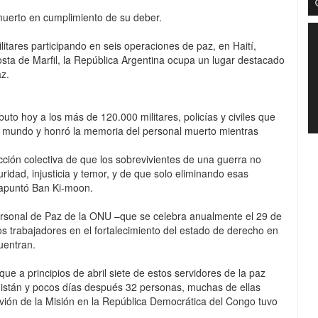
uerto en cumplimiento de su deber.
ilitares participando en seis operaciones de paz, en Haití,
osta de Marfil, la República Argentina ocupa un lugar destacado
az.
buto hoy a los más de 120.000 militares, policías y civiles que
el mundo y honró la memoria del personal muerto mientras
ción colectiva de que los sobrevivientes de una guerra no
uridad, injusticia y temor, y de que solo eliminando esas
apuntó Ban Ki-moon.
ersonal de Paz de la ONU –que se celebra anualmente el 29 de
os trabajadores en el fortalecimiento del estado de derecho en
uentran.
e a principios de abril siete de estos servidores de la paz
nistán y pocos días después 32 personas, muchas de ellas
ión de la Misión en la República Democrática del Congo tuvo