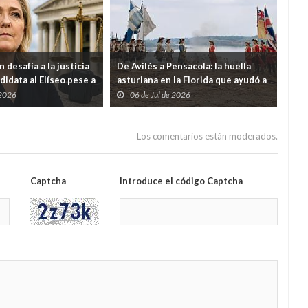
 desafía a la justicia
De Avilés a Pensacola: la huella
Ven
didata al Elíseo pese a
asturiana en la Florida que ayudó a
eco
or malversación
nacer a Estados Unidos
ter
 2026
06 de Jul de 2026
2
9% 
Los comentarios están moderados.
Captcha
Introduce el código Captcha