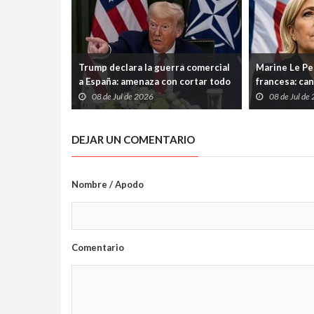
Trump declara la guerra comercial
Marine Le Pen
a España: amenaza con cortar todo
francesa: can
vínculo y convierte a Madrid en el
su condena p
08 de Jul de 2026
08 de Jul de
gran señalado de la OTAN
DEJAR UN COMENTARIO
Nombre / Apodo
Comentario