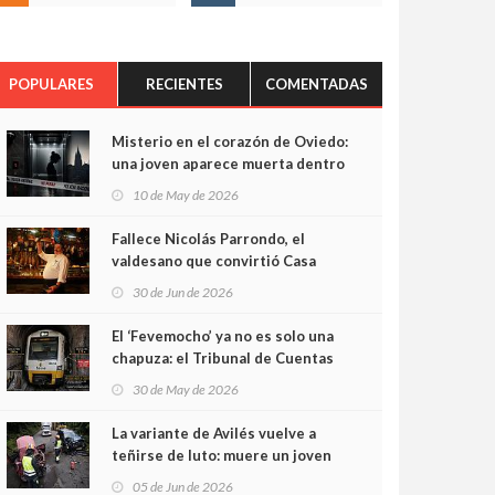
POPULARES
RECIENTES
COMENTADAS
Misterio en el corazón de Oviedo:
una joven aparece muerta dentro
del ascensor de su edificio y las
10 de May de 2026
cámaras captan sus últimos
minutos
Fallece Nicolás Parrondo, el
valdesano que convirtió Casa
Parrondo en un pedazo de
30 de Jun de 2026
Asturias en Madrid
El ‘Fevemocho’ ya no es solo una
chapuza: el Tribunal de Cuentas
cifra en casi 20 millones el
30 de May de 2026
sobrecoste de los trenes que no
cabían por los túneles
La variante de Avilés vuelve a
teñirse de luto: muere un joven
de 32 años en un violento choque
05 de Jun de 2026