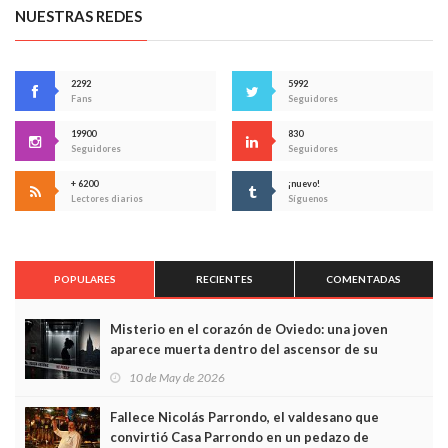
NUESTRAS REDES
2292
5992
Fans
Seguidores
19900
830
Seguidores
Seguidores
+ 6200
¡nuevo!
Lectores diarios
Síguenos
POPULARES
RECIENTES
COMENTADAS
Misterio en el corazón de Oviedo: una joven
aparece muerta dentro del ascensor de su
edificio y las cámaras captan sus últimos minutos
10 de May de 2026
Fallece Nicolás Parrondo, el valdesano que
convirtió Casa Parrondo en un pedazo de