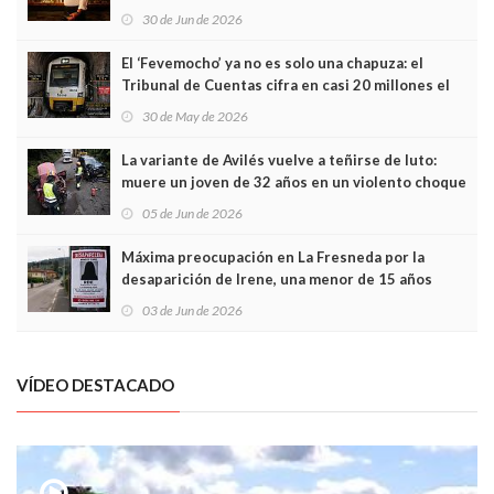
Asturias en Madrid
30 de Jun de 2026
El ‘Fevemocho’ ya no es solo una chapuza: el
Tribunal de Cuentas cifra en casi 20 millones el
sobrecoste de los trenes que no cabían por los
30 de May de 2026
túneles
La variante de Avilés vuelve a teñirse de luto:
muere un joven de 32 años en un violento choque
frontal
05 de Jun de 2026
Máxima preocupación en La Fresneda por la
desaparición de Irene, una menor de 15 años
03 de Jun de 2026
VÍDEO DESTACADO