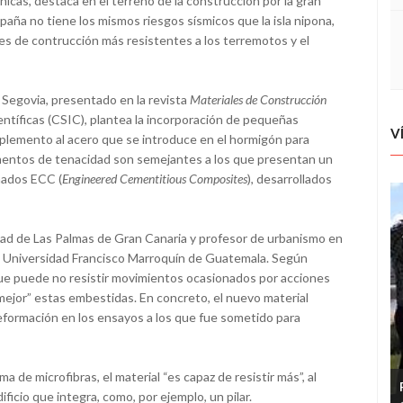
nicas, destaca en el terreno de la construcción por la gran
paña no tiene los mismos riesgos sísmicos que la isla nipona,
es de contrucción más resistentes a los terremotos y el
e Segovia, presentado en la revista
Materiales de Construcción
ntíficas (CSIC), plantea la incorporación de pequeñas
V
plemento al acero que se introduce en el hormigón para
aumentos de tenacidad son semejantes a los que presentan un
nados ECC (
Engineered Cementitious Composites
), desarrollados
dad de Las Palmas de Gran Canaria y profesor de urbanismo en
la Universidad Francisco Marroquín de Guatemala. Según
 que puede no resistir movimientos ocasionados por acciones
mejor” estas embestidas. En concreto, el nuevo material
eformación en los ensayos a los que fue sometido para
ma de microfibras, el material “es capaz de resistir más”, al
ificio que integra, como, por ejemplo, un pilar.