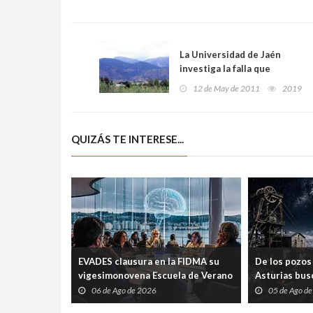
La Universidad de Jaén
investiga la falla que
provocó los terremotos de
12 de May de 2011
2019
Lorca
QUIZÁS TE INTERESE...
EVADES clausura en la FIDMA su
De los pozos 
vigesimonovena Escuela de Verano
Asturias busc
con una mesa redonda abierta
carrera espac
06 de Ago de 2026
05 de Ago d
sobre pensamiento crítico y