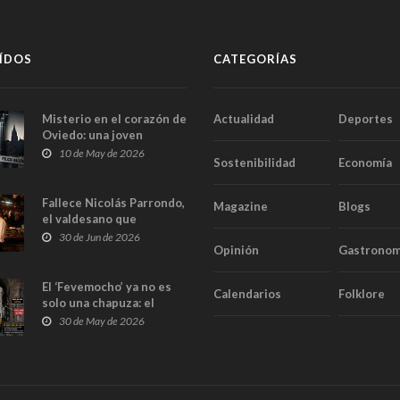
ÍDOS
CATEGORÍAS
Misterio en el corazón de
Actualidad
Deportes
Oviedo: una joven
aparece muerta dentro
10 de May de 2026
Sostenibilidad
Economía
del ascensor de su
edificio y las cámaras
captan sus últimos
Fallece Nicolás Parrondo,
Magazine
Blogs
minutos
el valdesano que
convirtió Casa Parrondo
30 de Jun de 2026
Opinión
Gastronom
en un pedazo de Asturias
en Madrid
El ‘Fevemocho’ ya no es
Calendarios
Folklore
solo una chapuza: el
Tribunal de Cuentas cifra
30 de May de 2026
en casi 20 millones el
sobrecoste de los trenes
que no cabían por los
túneles