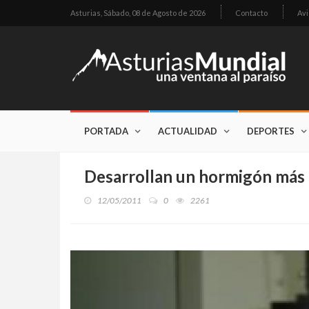
Asturias,
Sábado, 08 de Agosto de 2026
Contacto
Avi
PORTADA
ACTUALIDAD
DEPORTES
Desarrollan un hormigón más d
12/05/2011
0
2261