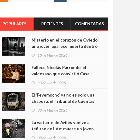
POPULARES
RECIENTES
COMENTADAS
Misterio en el corazón de Oviedo:
una joven aparece muerta dentro
del ascensor de su edificio y las
10 de May de 2026
cámaras captan sus últimos
minutos
Fallece Nicolás Parrondo, el
valdesano que convirtió Casa
Parrondo en un pedazo de
30 de Jun de 2026
Asturias en Madrid
El ‘Fevemocho’ ya no es solo una
chapuza: el Tribunal de Cuentas
cifra en casi 20 millones el
30 de May de 2026
sobrecoste de los trenes que no
cabían por los túneles
La variante de Avilés vuelve a
teñirse de luto: muere un joven
de 32 años en un violento choque
05 de Jun de 2026