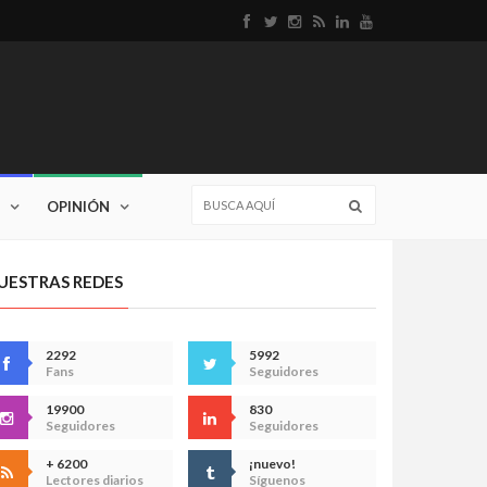
OPINIÓN
UESTRAS REDES
2292
5992
Fans
Seguidores
19900
830
Seguidores
Seguidores
+ 6200
¡nuevo!
Lectores diarios
Síguenos