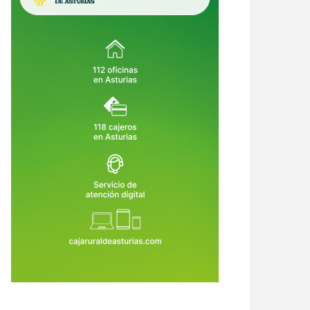
qué la narrativa visual está
La Corredoria albergará una
mplazando a las diapositivas
batería gigante capaz de descarga
vencionales en equipos
electricidad durante cuatro horas
7 de Jul de 2026
23 de Jul de 2026
ernos