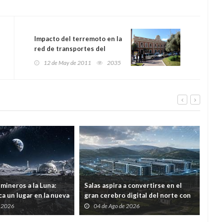
Impacto del terremoto en la
red de transportes del
Estado en la Región de
12 de May de 2011
2035
Murcia
mineros a la Luna:
Salas aspira a convertirse en el
Por 
a un lugar en la nueva
gran cerebro digital del norte con
ree
ial
una inversión de 1.226 millones
con
e 2026
04 de Ago de 2026
2
mod