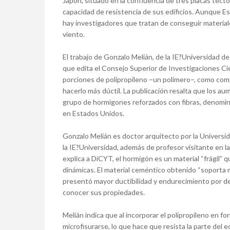
Japón, situado en la confluencia de tres placas tectó
capacidad de resistencia de sus edificios. Aunque Es
hay investigadores que tratan de conseguir material
viento.
El trabajo de Gonzalo Melián, de la IE?Universidad d
que edita el Consejo Superior de Investigaciones Cie
porciones de polipropileno –un polímero–, como com
hacerlo más dúctil. La publicación resalta que los 
grupo de hormigones reforzados con fibras, denomi
en Estados Unidos.
Gonzalo Melián es doctor arquitecto por la Universi
la IE?Universidad, además de profesor visitante en 
explica a DiCYT, el hormigón es un material “frágil”
dinámicas. El material ceméntico obtenido “soporta 
presentó mayor ductibilidad y endurecimiento por d
conocer sus propiedades.
Melián indica que al incorporar el polipropileno en for
microfisurarse, lo que hace que resista la parte del ed