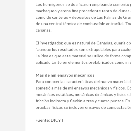
Los hormigones se dosificaron empleando cemento pó
machaqueo y arena fina procedente tanto de dunas d
como de canteras y depósitos de Las Palmas de Gran 
de una central térmica de combustible antracital. To
canarias.
El investigador, que es natural de Canarias, quería 
“aunque los resultados son extrapolables para cualqui
La idea es que este material se utilice de forma compl
aplicado tanto en elementos prefabricados como in si
Más de mil ensayos mecánicos
Para conocer las características del nuevo material d
sometió a más de mil ensayos mecánicos y físicos. Co
mecánicos estáticos, mecánicos dinámicos y físicos. 
fricción indirecta y flexión a tres y cuatro puntos. E
pruebas físicas se incluyen ensayos de compactación
Fuente: DICYT