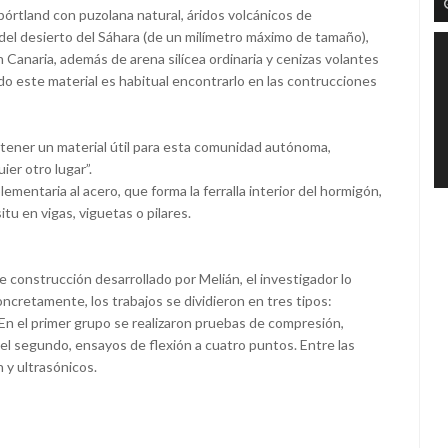
rtland con puzolana natural, áridos volcánicos de
el desierto del Sáhara (de un milímetro máximo de tamaño),
Canaria, además de arena silícea ordinaria y cenizas volantes
do este material es habitual encontrarlo en las contrucciones
obtener un material útil para esta comunidad autónoma,
er otro lugar”.
ementaria al acero, que forma la ferralla interior del hormigón,
tu en vigas, viguetas o pilares.
e construcción desarrollado por Melián, el investigador lo
ncretamente, los trabajos se dividieron en tres tipos:
En el primer grupo se realizaron pruebas de compresión,
n el segundo, ensayos de flexión a cuatro puntos. Entre las
 y ultrasónicos.