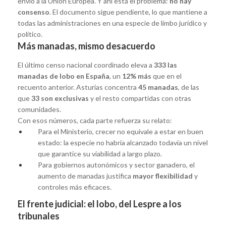
envío a la Unión Europea. Y ahí está el problema:
no hay
consenso
. El documento sigue pendiente, lo que mantiene a
todas las administraciones en una especie de limbo jurídico y
político.
Más manadas, mismo desacuerdo
El último censo nacional coordinado eleva a
333 las
manadas de lobo en España
, un
12% más
que en el
recuento anterior. Asturias concentra
45 manadas
, de las
que
33 son exclusivas
y el resto compartidas con otras
comunidades.
Con esos números, cada parte refuerza su relato:
Para el Ministerio, crecer no equivale a estar en buen
estado: la especie no habría alcanzado todavía un nivel
que garantice su viabilidad a largo plazo.
Para gobiernos autonómicos y sector ganadero, el
aumento de manadas justifica
mayor flexibilidad
y
controles más eficaces.
El frente judicial: el lobo, del Lespre a los
tribunales