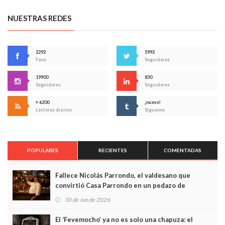
NUESTRAS REDES
2292
5992
Fans
Seguidores
19900
830
Seguidores
Seguidores
+ 6200
¡nuevo!
Lectores diarios
Síguenos
POPULARES
RECIENTES
COMENTADAS
Fallece Nicolás Parrondo, el valdesano que
convirtió Casa Parrondo en un pedazo de
Asturias en Madrid
30 de Jun de 2026
El ‘Fevemocho’ ya no es solo una chapuza: el