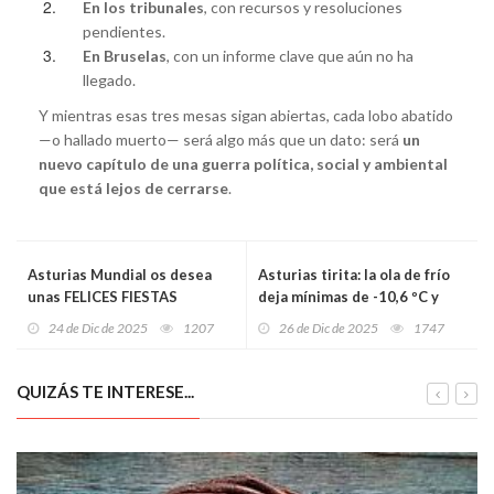
En los tribunales
, con recursos y resoluciones
pendientes.
En Bruselas
, con un informe clave que aún no ha
llegado.
Y mientras esas tres mesas sigan abiertas, cada lobo abatido
—o hallado muerto— será algo más que un dato: será
un
nuevo capítulo de una guerra política, social y ambiental
que está lejos de cerrarse
.
Asturias Mundial os desea
Asturias tirita: la ola de frío
unas FELICES FIESTAS
deja mínimas de -10,6 ºC y
activa avisos por heladas y
24 de Dic de 2025
1207
26 de Dic de 2025
1747
riesgo notable de aludes en
Picos
QUIZÁS TE INTERESE...