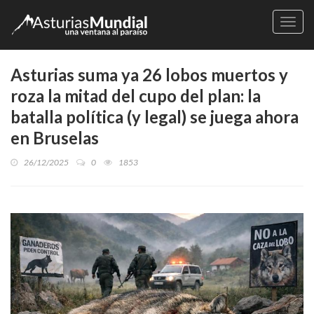
Naveg
Asturias suma ya 26 lobos muertos y
roza la mitad del cupo del plan: la
batalla política (y legal) se juega ahora
en Bruselas
26/12/2025
0
1853