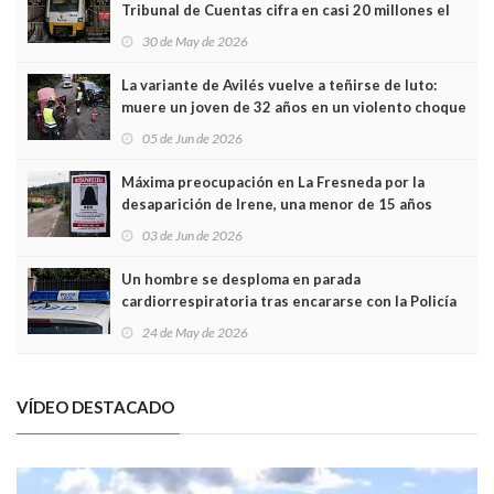
Tribunal de Cuentas cifra en casi 20 millones el
sobrecoste de los trenes que no cabían por los
30 de May de 2026
túneles
La variante de Avilés vuelve a teñirse de luto:
muere un joven de 32 años en un violento choque
frontal
05 de Jun de 2026
Máxima preocupación en La Fresneda por la
desaparición de Irene, una menor de 15 años
03 de Jun de 2026
Un hombre se desploma en parada
cardiorrespiratoria tras encararse con la Policía
Local en Luanco
24 de May de 2026
VÍDEO DESTACADO