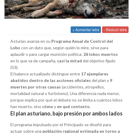
+ Aumentar letra
- Reducir letra
Asturias avanza en su
Programa Anual de Control del
Lobo
con un dato que, según quién lo mire, sirve para
aplaudir o para cargar munición política:
26 lobos muertos
en lo que va de campaña,
casi la mitad
del objetivo fijado
(53).
El balance actualizado distingue entre
17 ejemplares
abatidos dentro de las acciones oficiales
del plan y
9
muertes por otras causas
(accidentes, atropellos,
mortalidad natural o furtivismo). Una diferencia nada menor,
porque explica por qué el debate no se limita a cuántos lobos
han muerto, sino
cómo
y
en qué contexto
.
El plan asturiano, bajo presión por ambos lados
El programa impulsado por el Principado se diseñó para
actuar sobre una
población regional estimada en torno a