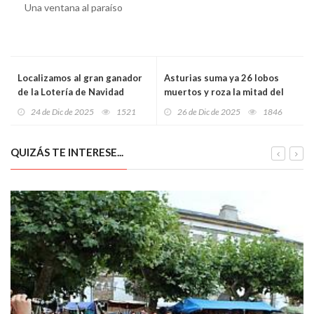
Una ventana al paraíso
Localizamos al gran ganador
Asturias suma ya 26 lobos
de la Lotería de Navidad
muertos y roza la mitad del
2025… ha ganado, como
cupo del plan: la batalla
24 de Dic de 2025
1521
26 de Dic de 2025
1846
mínimo, casi 500 millones de
política (y legal) se juega
euros
ahora en Bruselas
QUIZÁS TE INTERESE...