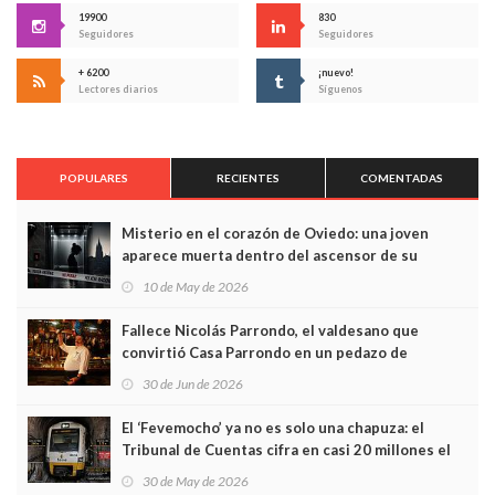
19900
830
Seguidores
Seguidores
+ 6200
¡nuevo!
Lectores diarios
Síguenos
POPULARES
RECIENTES
COMENTADAS
Misterio en el corazón de Oviedo: una joven
aparece muerta dentro del ascensor de su
edificio y las cámaras captan sus últimos minutos
10 de May de 2026
Fallece Nicolás Parrondo, el valdesano que
convirtió Casa Parrondo en un pedazo de
Asturias en Madrid
30 de Jun de 2026
El ‘Fevemocho’ ya no es solo una chapuza: el
Tribunal de Cuentas cifra en casi 20 millones el
sobrecoste de los trenes que no cabían por los
30 de May de 2026
túneles