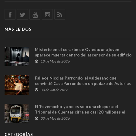
MÁS LEÍDOS
Misterio en el corazón de Oviedo: una joven
aparece muerta dentro del ascensor de su edificio
y las cámaras captan sus últimos minutos
10 de May de 2026
Fallece Nicolás Parrondo, el valdesano que
convirtió Casa Parrondo en un pedazo de Asturias
en Madrid
30 de Jun de 2026
El ‘Fevemocho’ ya no es solo una chapuza: el
Tribunal de Cuentas cifra en casi 20 millones el
sobrecoste de los trenes que no cabían por los
30 de May de 2026
túneles
CATEGORÍAS