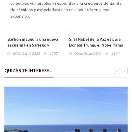
colectivos vulnerables y
responder a la creciente demanda
de técnicos y especialistas
en una industria en plena
expansión.
Barbón inaugura una nueva
Si el Nobel de la Paz es para
escuelina en Sariego y
Donald Trump, el Nobel firma
anuncia que Asturias aspira a
su sentencia de muerte
09 de Oct de 2025
1507
09 de Oct de 2025
1199
ser la primera comunidad
donde estudiar sea gratis
desde los 0 hasta la
QUIZÁS TE INTERESE...
universidad