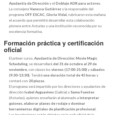
Ayudantía de Dirección
y el
Doblaje ADR para actores
.
La consejera
Vanessa Gutiérrez
y la responsable del
programa
OFF ESCAC
,
Gloria Vidal
, rubricaron esta mañana
el acuerdo que permitirá desarrollar esta colaboración
pionera entre Asturias y una institución reconocida por su
excelencia formativa.
Formación práctica y certificación
oficial
El primer curso,
Ayudantía de Dirección: Movie Magic
Scheduling
, se desarrollará
del 31 de octubre al 29 de
noviembre
, con clases los
viernes (17:00-21:00)
y
sábados
(9:30-13:30)
. Tendrá
una duración total de 45 horas
y
contará con
20 plazas
.
El programa será impartido por los directores y ayudantes de
dirección
Isabel Ayguavives
(Galicia) y
Samu Fuentes
(Asturias), quienes enseñarán al alumnado a
interpretar
guiones, elaborar planes de rodaje y dominar
herramientas digitales de planificación profesional
.
Las inscripciones están abiertas en la web oficial de la