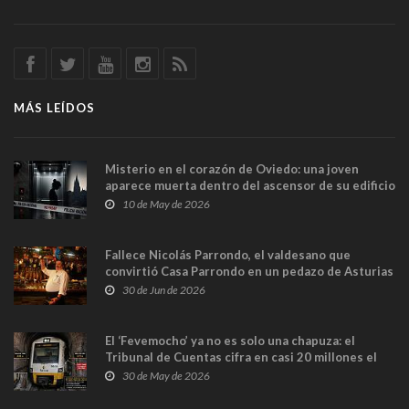
MÁS LEÍDOS
Misterio en el corazón de Oviedo: una joven
aparece muerta dentro del ascensor de su edificio
y las cámaras captan sus últimos minutos
10 de May de 2026
Fallece Nicolás Parrondo, el valdesano que
convirtió Casa Parrondo en un pedazo de Asturias
en Madrid
30 de Jun de 2026
El ‘Fevemocho’ ya no es solo una chapuza: el
Tribunal de Cuentas cifra en casi 20 millones el
sobrecoste de los trenes que no cabían por los
30 de May de 2026
túneles