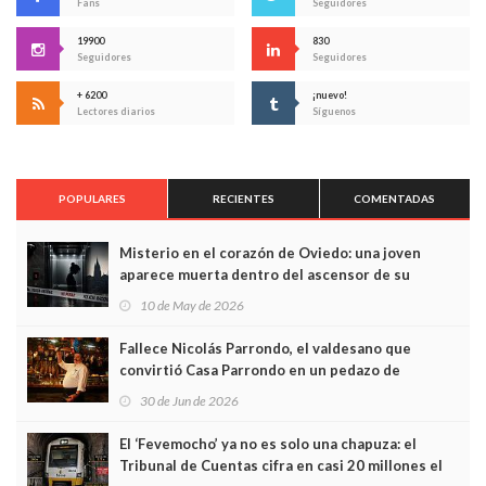
Fans
Seguidores
19900
830
Seguidores
Seguidores
+ 6200
¡nuevo!
Lectores diarios
Síguenos
POPULARES
RECIENTES
COMENTADAS
Misterio en el corazón de Oviedo: una joven
aparece muerta dentro del ascensor de su
edificio y las cámaras captan sus últimos minutos
10 de May de 2026
Fallece Nicolás Parrondo, el valdesano que
convirtió Casa Parrondo en un pedazo de
Asturias en Madrid
30 de Jun de 2026
El ‘Fevemocho’ ya no es solo una chapuza: el
Tribunal de Cuentas cifra en casi 20 millones el