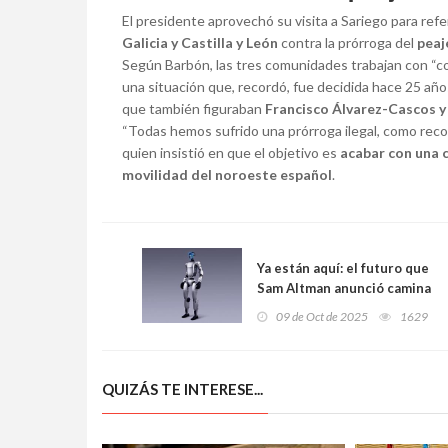
El presidente aprovechó su visita a Sariego para re
Galicia y Castilla y León
contra la prórroga del
peaj
Según Barbón, las tres comunidades trabajan con “c
una situación que, recordó, fue decidida hace 25 añ
que también figuraban
Francisco Álvarez-Cascos y
“Todas hemos sufrido una prórroga ilegal, como reco
quien insistió en que el objetivo es
acabar con una c
movilidad del noroeste español
.
Ya están aquí: el futuro que
Sam Altman anunció camina
entre nosotros
09 de Oct de 2025
1629
QUIZÁS TE INTERESE...