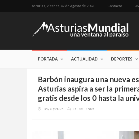
Asturias,
Viernes, 07 de Agosto de 2026
Contacto
Av
PORTADA
ACTUALIDAD
DEPORTES
Barbón inaugura una nueva es
Asturias aspira a ser la prim
gratis desde los 0 hasta la uni
09/10/2025
0
1505