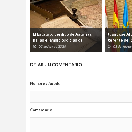
El Estatuto perdido de Asturias:
Juan José Al
hallan el ambicioso plan de
gerente del 
autogobierno que la guerra
etapa marcad
05 de Ago de 2026
03 de Ago d
condenó al olvido
los profesio
DEJAR UN COMENTARIO
Nombre / Apodo
Comentario