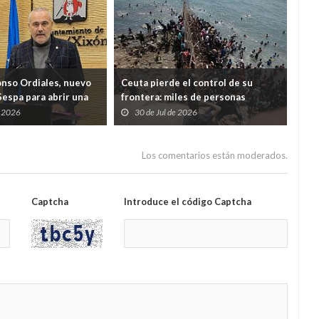
onso Ordiales, nuevo
Ceuta pierde el control de su
Ind
Sespa para abrir una
frontera: miles de personas
cua
a por el diálogo con
desbordan el Tarajal y ponen a
Just
e 2026
30 de Jul de 2026
2
nales
España ante una crisis de Estado
Los comentarios están moderados.
Captcha
Introduce el código Captcha