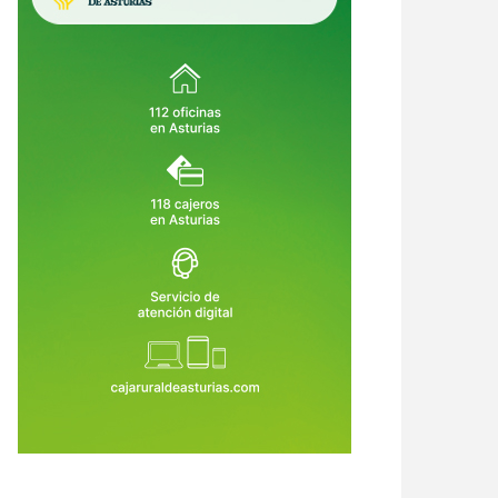
ultar también puede corromper:
El BOE desnuda el fracaso de
ndo el Gobierno convierte la
Oviedo: estos son los errores que
icia en un privilegio
le costaron la Agencia de Salud
9 de Jul de 2026
29 de Jul de 2026
Pública y 300 empleos