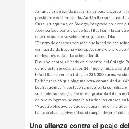
Asturias sigue dando pasos firmes para situarse “a la
presidente del Principado,
Adrián Barbón
, durante 
Cuscurrusquinos
, en Sariego, integrado en la red pú
Acompañado por el alcalde
Saúl Bastián
y la consej
esta red aún no se valora en su justa medida:
“Dentro de décadas veremos que la red de escuelines
vanguardia de España y Europa”, aseguró el presiden
un después en la educación infantil.
El nuevo centro, ubicado en el recinto del
Colegio P
donde están escolarizados
16 niños y niñas
, atendi
Infantil
. La inversión total, de
236.000 euros
, ha si
Barbón recalcó que
ninguna otra comunidad autón
Les Escuelines, y destacó su papel en la
conciliació
su Gobierno trabaja para que la
gratuidad de la mat
de nuevo ingreso, se amplíe
a todos los cursos en 
“Nuestro objetivo es que cualquier niño o niña que 
hasta acabar la universidad, si cumple determinados 
Una alianza contra el peaje de