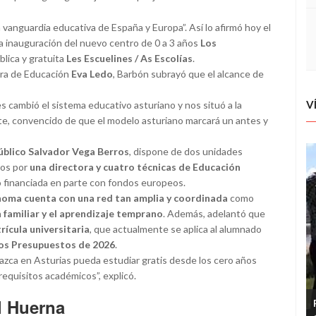
 vanguardia educativa de España y Europa”. Así lo afirmó hoy el
la inauguración del nuevo centro de 0 a 3 años
Los
blica y gratuita
Les Escuelines / As Escolías
.
era de Educación
Eva Ledo
, Barbón subrayó que el alcance de
V
 cambió el sistema educativo asturiano y nos situó a la
te, convencido de que el modelo asturiano marcará un antes y
úblico Salvador Vega Berros
, dispone de dos unidades
dos por
una directora y cuatro técnicas de Educación
do financiada en parte con fondos europeos.
oma cuenta con una red tan amplia y coordinada
como
n familiar y el aprendizaje temprano
. Además, adelantó que
rícula universitaria
, que actualmente se aplica al alumnado
los Presupuestos de 2026
.
nazca en Asturias pueda estudiar gratis desde los cero años
requisitos académicos”, explicó.
l Huerna