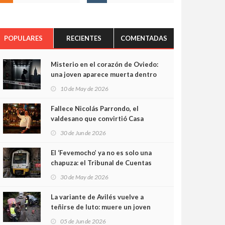
POPULARES
RECIENTES
COMENTADAS
Misterio en el corazón de Oviedo:
una joven aparece muerta dentro
del ascensor de su edificio y las
10 de May de 2026
cámaras captan sus últimos
minutos
Fallece Nicolás Parrondo, el
valdesano que convirtió Casa
Parrondo en un pedazo de
30 de Jun de 2026
Asturias en Madrid
El ‘Fevemocho’ ya no es solo una
chapuza: el Tribunal de Cuentas
cifra en casi 20 millones el
30 de May de 2026
sobrecoste de los trenes que no
cabían por los túneles
La variante de Avilés vuelve a
teñirse de luto: muere un joven
de 32 años en un violento choque
05 de Jun de 2026