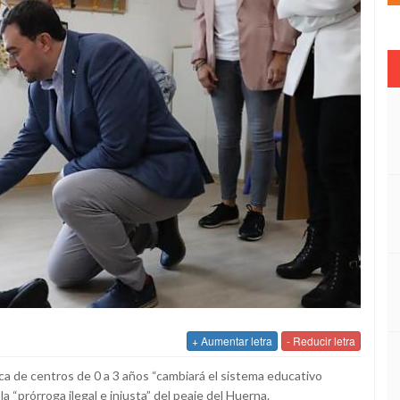
+ Aumentar letra
- Reducir letra
ica de centros de 0 a 3 años “cambiará el sistema educativo
a “prórroga ilegal e injusta” del peaje del Huerna.