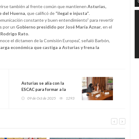
ferirse también al frente común que mantienen
Asturias,
e del Huerna
, que calificó de
“ilegal e injusta”
.
omunicación constante y buen entendimiento” para revertir
os por un
Gobierno presidido por José María Aznar
, en el
 Rodrigo Rato
.
noce el dictamen de la Comisión Europea”, señaló Barbón,
arga económica que castiga a Asturias y frena la
Asturias se alía con la
ESCAC para formar a la
nueva generación de
09 de Oct de 2025
1293
cineastas y técnicos del
audiovisual