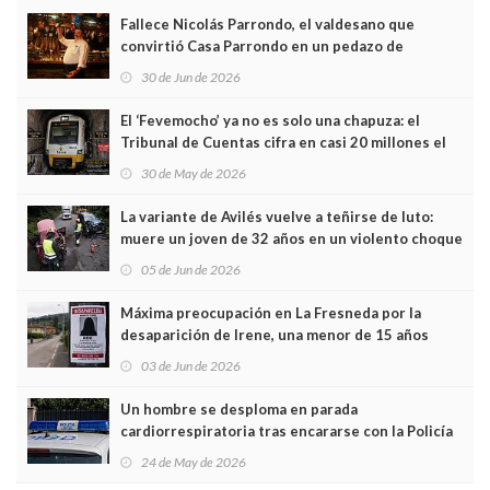
Fallece Nicolás Parrondo, el valdesano que
convirtió Casa Parrondo en un pedazo de
Asturias en Madrid
30 de Jun de 2026
El ‘Fevemocho’ ya no es solo una chapuza: el
Tribunal de Cuentas cifra en casi 20 millones el
sobrecoste de los trenes que no cabían por los
30 de May de 2026
túneles
La variante de Avilés vuelve a teñirse de luto:
muere un joven de 32 años en un violento choque
frontal
05 de Jun de 2026
Máxima preocupación en La Fresneda por la
desaparición de Irene, una menor de 15 años
03 de Jun de 2026
Un hombre se desploma en parada
cardiorrespiratoria tras encararse con la Policía
Local en Luanco
24 de May de 2026