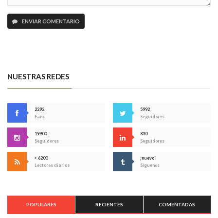
ENVIAR COMENTARIO
NUESTRAS REDES
2292
5992
Fans
Seguidores
19900
830
Seguidores
Seguidores
+ 6200
¡nuevo!
Lectores diarios
Síguenos
POPULARES
RECIENTES
COMENTADAS