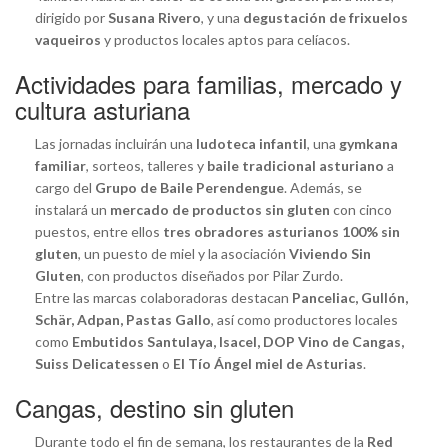
dirigido por
Susana Rivero
, y una
degustación de frixuelos
vaqueiros
y productos locales aptos para celíacos.
Actividades para familias, mercado y
cultura asturiana
Las jornadas incluirán una
ludoteca infantil
, una
gymkana
familiar
, sorteos, talleres y
baile tradicional asturiano
a
cargo del
Grupo de Baile Perendengue
. Además, se
instalará un
mercado de productos sin gluten
con cinco
puestos, entre ellos
tres obradores asturianos 100% sin
gluten
, un puesto de miel y la asociación
Viviendo Sin
Gluten
, con productos diseñados por Pilar Zurdo.
Entre las marcas colaboradoras destacan
Panceliac, Gullón,
Schär, Adpan, Pastas Gallo
, así como productores locales
como
Embutidos Santulaya, Isacel, DOP Vino de Cangas,
Suiss Delicatessen
o
El Tío Ángel miel de Asturias
.
Cangas, destino sin gluten
Durante todo el fin de semana, los restaurantes de la
Red