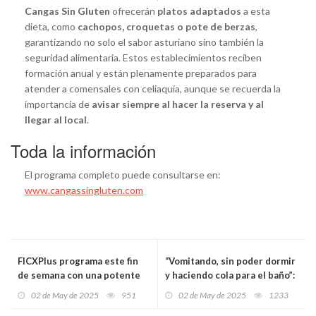
Cangas Sin Gluten
ofrecerán
platos adaptados
a esta
dieta, como
cachopos, croquetas o pote de berzas
,
garantizando no solo el sabor asturiano sino también la
seguridad alimentaria. Estos establecimientos reciben
formación anual y están plenamente preparados para
atender a comensales con celiaquía, aunque se recuerda la
importancia de
avisar siempre al hacer la reserva y al
llegar al local
.
Toda la información
El programa completo puede consultarse en:
www.cangassingluten.com
FICXPlus programa este fin
“Vomitando, sin poder dormir
de semana con una potente
y haciendo cola para el baño”:
selección de cine de autor en
investigan una intoxicación
02 de May de 2025
951
02 de May de 2025
1233
Gijón
masiva que arruinó el viaje de