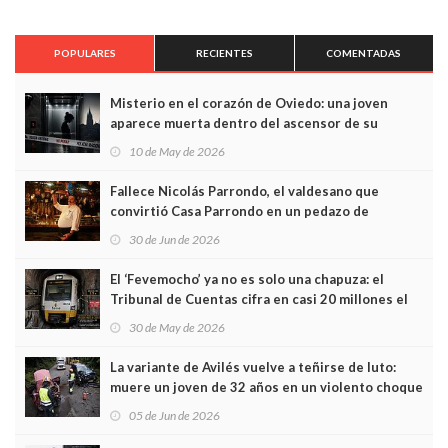
POPULARES
RECIENTES
COMENTADAS
Misterio en el corazón de Oviedo: una joven
aparece muerta dentro del ascensor de su
edificio y las cámaras captan sus últimos minutos
10 de May de 2026
Fallece Nicolás Parrondo, el valdesano que
convirtió Casa Parrondo en un pedazo de
Asturias en Madrid
30 de Jun de 2026
El ‘Fevemocho’ ya no es solo una chapuza: el
Tribunal de Cuentas cifra en casi 20 millones el
sobrecoste de los trenes que no cabían por los
30 de May de 2026
túneles
La variante de Avilés vuelve a teñirse de luto:
muere un joven de 32 años en un violento choque
frontal
05 de Jun de 2026