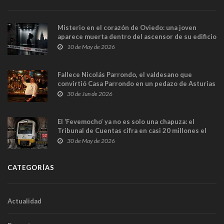
Misterio en el corazón de Oviedo: una joven
aparece muerta dentro del ascensor de su edificio
y las cámaras captan sus últimos minutos
10 de May de 2026
Fallece Nicolás Parrondo, el valdesano que
convirtió Casa Parrondo en un pedazo de Asturias
en Madrid
30 de Jun de 2026
El ‘Fevemocho’ ya no es solo una chapuza: el
Tribunal de Cuentas cifra en casi 20 millones el
sobrecoste de los trenes que no cabían por los
30 de May de 2026
túneles
CATEGORÍAS
Actualidad