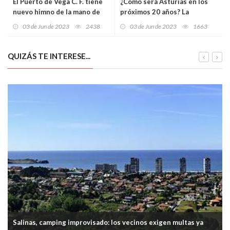
El Puerto de Vega C. F. tiene
¿Cómo será Asturias en los
nuevo himno de la mano de
próximos 20 años? La
Pipo Prendes
Inteligencia Artificial
03 de Jun de 2023
2438
03 de Jun de 2023
1663
proyecta un futuro
prometedor para nuestra
región
QUIZÁS TE INTERESE...
Salinas, camping improvisado: los vecinos exigen multas ya