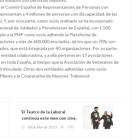
 sus afiliados son personas mayores.
pa el Comité Español de Representantes de Personas con
presentan a 4 millones de personas con discapacidad, de las
 Y, por otra parte, como socio ordinario se ha incorporado
ional de Jubilados y Pensionistas de España), con 1.500
ado a la PMP como socio adherido la Plataforma de
aciones y más de 600.000 asociados, de los que un 70% son
es, que está integrada por 40 organizaciones. Por su parte,
entidad colaboradora, y a ella pertenecen 17 asociaciones
 en toda España, al tiempo que la Asociación de Veteranos de
ad Vinculada. Otras dos entidades adheridas como socio
Pilares y la Cooperativa de Mayores Trabensol,
El Teatro de la Laboral
continúa este mes con cine,
música, teatro, magia y
08 de Mar de 2023
770
humor