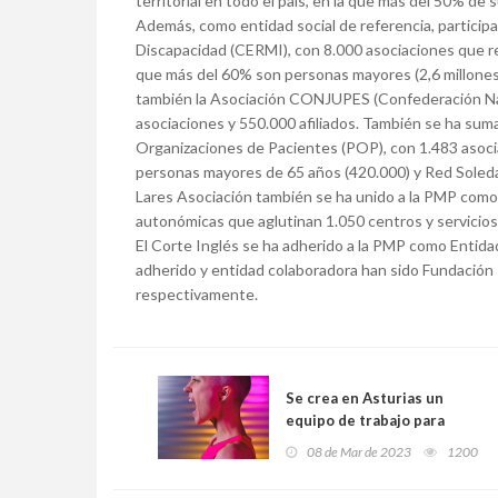
territorial en todo el país, en la que más del 50% de
Además, como entidad social de referencia, partici
Discapacidad (CERMI), con 8.000 asociaciones que re
que más del 60% son personas mayores (2,6 millones).
también la Asociación CONJUPES (Confederación Nac
asociaciones y 550.000 afiliados. También se ha sum
Organizaciones de Pacientes (POP), con 1.483 asoci
personas mayores de 65 años (420.000) y Red Soledad
Lares Asociación también se ha unido a la PMP como 
autonómicas que aglutinan 1.050 centros y servicios
El Corte Inglés se ha adherido a la PMP como Entid
adherido y entidad colaboradora han sido Fundación 
respectivamente.
Se crea en Asturias un
equipo de trabajo para
implementar la estrategia
08 de Mar de 2023
1200
nacional sobre
enfermedades raras