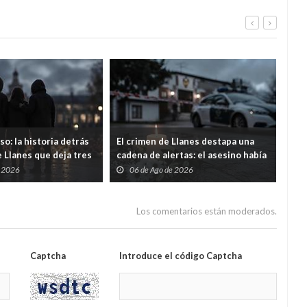
o: la historia detrás
El crimen de Llanes destapa una
Ast
 Llanes que deja tres
cadena de alertas: el asesino había
eco
nos
sido condenado, expulsado de la
la 
e 2026
06 de Ago de 2026
0
Guardia Civil y tenía prohibido
portar armas
Los comentarios están moderados.
Captcha
Introduce el código Captcha