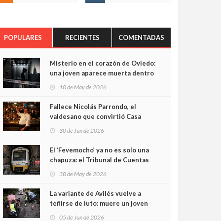
POPULARES
RECIENTES
COMENTADAS
Misterio en el corazón de Oviedo:
una joven aparece muerta dentro
del ascensor de su edificio y las
10 de May de 2026
cámaras captan sus últimos
minutos
Fallece Nicolás Parrondo, el
valdesano que convirtió Casa
Parrondo en un pedazo de
30 de Jun de 2026
Asturias en Madrid
El ‘Fevemocho’ ya no es solo una
chapuza: el Tribunal de Cuentas
cifra en casi 20 millones el
30 de May de 2026
sobrecoste de los trenes que no
cabían por los túneles
La variante de Avilés vuelve a
teñirse de luto: muere un joven
de 32 años en un violento choque
05 de Jun de 2026