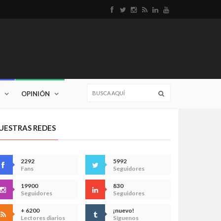
OPINIÓN
UESTRAS REDES
2292
5992
Fans
Seguidores
19900
830
Seguidores
Seguidores
+ 6200
¡nuevo!
Lectores diarios
Síguenos