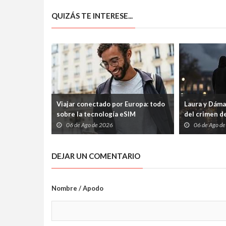
QUIZÁS TE INTERESE...
Viajar conectado por Europa: todo
Laura y Dámas
sobre la tecnología eSIM
del crimen de
hijos huérfa
06 de Ago de 2026
06 de Ago d
DEJAR UN COMENTARIO
Nombre / Apodo