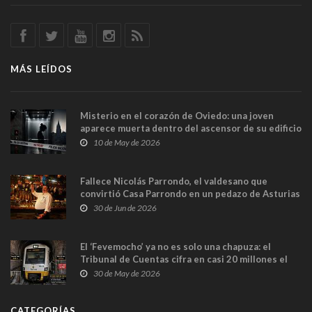
MÁS LEÍDOS
Misterio en el corazón de Oviedo: una joven
aparece muerta dentro del ascensor de su edificio
y las cámaras captan sus últimos minutos
10 de May de 2026
Fallece Nicolás Parrondo, el valdesano que
convirtió Casa Parrondo en un pedazo de Asturias
en Madrid
30 de Jun de 2026
El ‘Fevemocho’ ya no es solo una chapuza: el
Tribunal de Cuentas cifra en casi 20 millones el
sobrecoste de los trenes que no cabían por los
30 de May de 2026
túneles
CATEGORÍAS