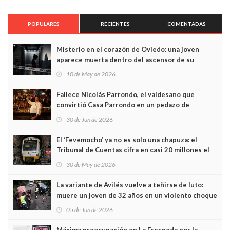
POPULARES
RECIENTES
COMENTADAS
Misterio en el corazón de Oviedo: una joven
aparece muerta dentro del ascensor de su
edificio y las cámaras captan sus últimos minutos
10 de May de 2026
Fallece Nicolás Parrondo, el valdesano que
convirtió Casa Parrondo en un pedazo de
Asturias en Madrid
30 de Jun de 2026
El ‘Fevemocho’ ya no es solo una chapuza: el
Tribunal de Cuentas cifra en casi 20 millones el
sobrecoste de los trenes que no cabían por los
30 de May de 2026
túneles
La variante de Avilés vuelve a teñirse de luto:
muere un joven de 32 años en un violento choque
frontal
05 de Jun de 2026
Máxima preocupación en La Fresneda por la