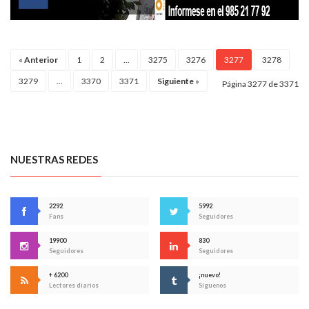
«
Anterior
1
2
...
3275
3276
3277
3278
3279
...
3370
3371
Siguiente
»
Página 3277 de 3371
NUESTRAS REDES
2292
5992
Fans
Seguidores
19900
830
Seguidores
Seguidores
+ 6200
¡nuevo!
Lectores diarios
Síguenos