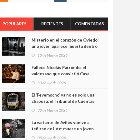
POPULARES
RECIENTES
COMENTADAS
Misterio en el corazón de Oviedo:
una joven aparece muerta dentro
del ascensor de su edificio y las
10 de May de 2026
cámaras captan sus últimos
minutos
Fallece Nicolás Parrondo, el
valdesano que convirtió Casa
Parrondo en un pedazo de
30 de Jun de 2026
Asturias en Madrid
El ‘Fevemocho’ ya no es solo una
chapuza: el Tribunal de Cuentas
cifra en casi 20 millones el
30 de May de 2026
sobrecoste de los trenes que no
cabían por los túneles
La variante de Avilés vuelve a
teñirse de luto: muere un joven
de 32 años en un violento choque
05 de Jun de 2026