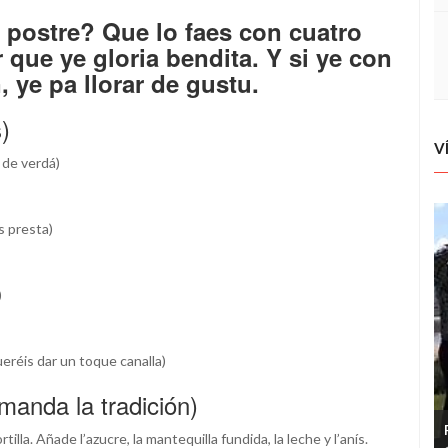
i postre? Que lo faes con cuatro
que ye gloria bendita. Y si ye con
, ye pa llorar de gustu.
)
V
 de verdá)
s presta)
)
eréis dar un toque canalla)
anda la tradición)
illa. Añade l’azucre, la mantequilla fundida, la leche y l’anís.