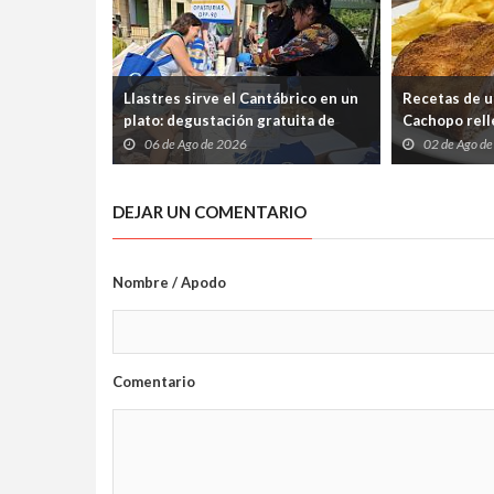
Llastres sirve el Cantábrico en un
Recetas de u
plato: degustación gratuita de
Cachopo relle
merluza a la sidra en el Mercáu
Cabrales (pa
06 de Ago de 2026
02 de Ago d
Marineru
silencio)
DEJAR UN COMENTARIO
Nombre / Apodo
Comentario