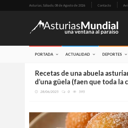
Asturias,
Sábado, 08 de Agosto de 2026
Contacto
Avi
PORTADA
ACTUALIDAD
DEPORTES
Recetas de una abuela asturia
d’una güela (faen que toda la c
28/06/2025
0
595