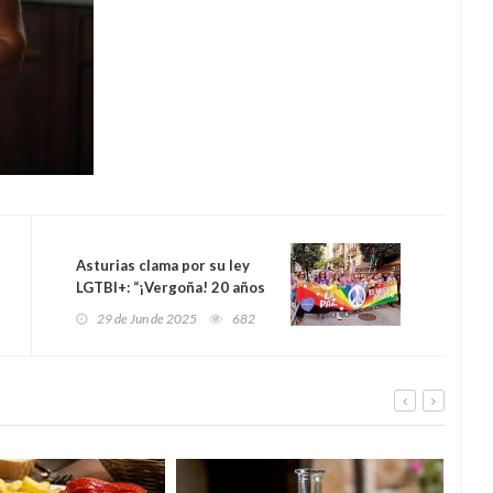
Asturias clama por su ley
LGTBI+: “¡Vergoña! 20 años
después, seguimos sin ella”
29 de Jun de 2025
682