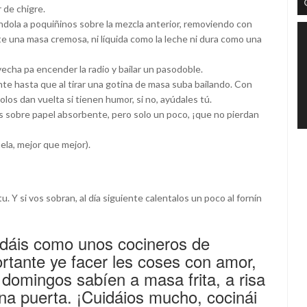
 de chigre.
chándola a poquiñinos sobre la mezcla anterior, removiendo con
una masa cremosa, ni líquida como la leche ni dura como una
cha pa encender la radio y bailar un pasodoble.
nte hasta que al tirar una gotina de masa suba bailando. Con
los dan vuelta si tienen humor, si no, ayúdales tú.
s sobre papel absorbente, pero solo un poco, ¡que no pierdan
ela, mejor que mejor).
u. Y si vos sobran, al día siguiente calentalos un poco al fornín
edáis como unos cocineros de
rtante ye facer les coses con amor,
domingos sabíen a masa frita, a risa
na puerta. ¡Cuidáios mucho, cocinái