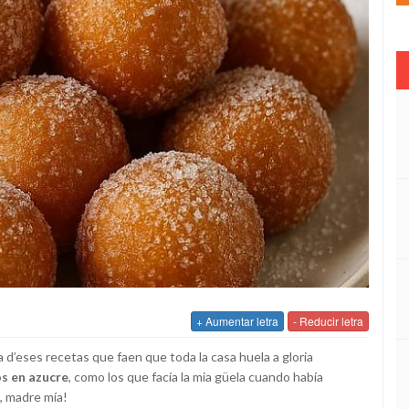
+ Aumentar letra
- Reducir letra
na d’eses recetas que faen que toda la casa huela a gloria
os en azucre
, como los que facía la mia güela cuando había
, madre mía!