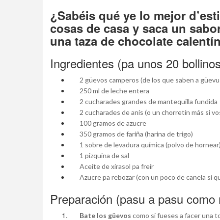
¿Sabéis qué ye lo mejor d’est
cosas de casa y saca un sabor 
una taza de chocolate calentín
Ingredientes (pa unos 20 bollinos
2 güevos camperos (de los que saben a güevu
250 ml de leche entera
2 cucharades grandes de mantequilla fundida
2 cucharades de anís (o un chorretín más si vo
100 gramos de azucre
350 gramos de fariña (harina de trigo)
1 sobre de levadura química (polvo de hornear
1 pizquina de sal
Aceite de xirasol pa freír
Azucre pa rebozar (con un poco de canela si qu
Preparación (pasu a pasu como m
Bate los güevos
como si fueses a facer una tort