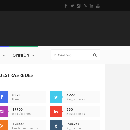
OPINIÓN
UESTRAS REDES
2292
5992
Fans
Seguidores
19900
830
Seguidores
Seguidores
+ 6200
¡nuevo!
Lectores diarios
Síguenos