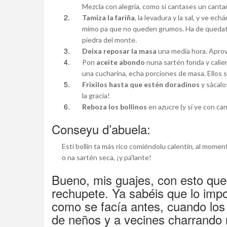
Mezcla con alegría, como si cantases un cantar
Tamiza la fariña
, la levadura y la sal, y ve e
mimo pa que no queden grumos. Ha de quedate 
piedra del monte.
Deixa reposar la masa
una media hora. Aprove
Pon
aceite abondo
nuna sartén fonda y calie
una cucharina, echa porciones de masa. Ellos so
Frixilos hasta que estén doradinos
y sácalo
la gracia!
Reboza los bollinos
en azucre (y si ye con can
Conseyu d’abuela:
Esti bollín ta más rico comiéndolu calentín, al moment
o na sartén seca, ¡y pa'lante!
Bueno, mis guajes, con esto qu
rechupete. Ya sabéis que lo impo
como se facía antes, cuando los 
de neños y a vecines charrando 