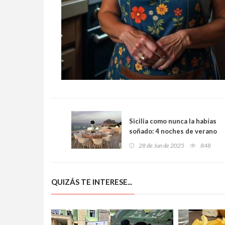
Sicilia como nunca la habías
soñado: 4 noches de verano
frente al mar en Cefalú
28 de Jun de 2025
848
desde 547 € con desayuno
incluido
QUIZÁS TE INTERESE...