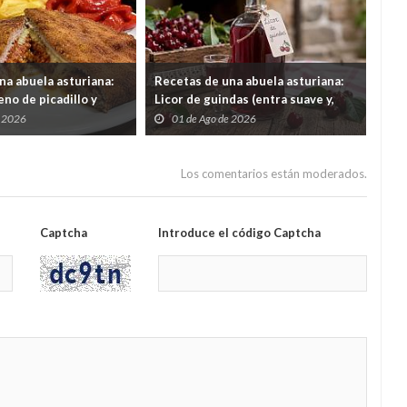
na abuela asturiana:
Recetas de una abuela asturiana:
El 
no de picadillo y
Licor de guindas (entra suave y,
un 
ra comer y quedar en
cuando quieres darte cuenta, tas
por
e 2026
01 de Ago de 2026
3
contando secretos familiares de
gas
1962)
Los comentarios están moderados.
Captcha
Introduce el código Captcha