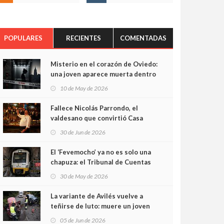
POPULARES
RECIENTES
COMENTADAS
Misterio en el corazón de Oviedo:
una joven aparece muerta dentro
del ascensor de su edificio y las
10 de May de 2026
cámaras captan sus últimos
minutos
Fallece Nicolás Parrondo, el
valdesano que convirtió Casa
Parrondo en un pedazo de
30 de Jun de 2026
Asturias en Madrid
El ‘Fevemocho’ ya no es solo una
chapuza: el Tribunal de Cuentas
cifra en casi 20 millones el
30 de May de 2026
sobrecoste de los trenes que no
cabían por los túneles
La variante de Avilés vuelve a
teñirse de luto: muere un joven
de 32 años en un violento choque
05 de Jun de 2026