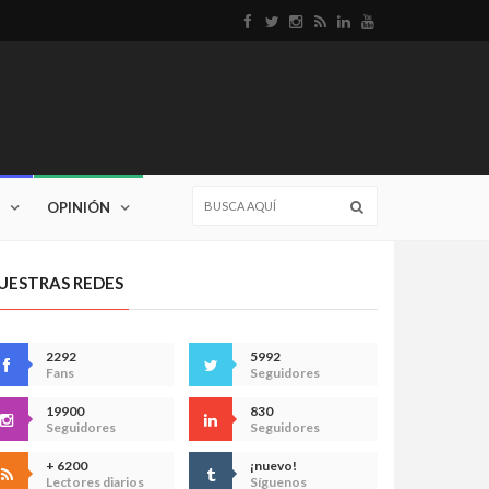
OPINIÓN
UESTRAS REDES
2292
5992
Fans
Seguidores
19900
830
Seguidores
Seguidores
+ 6200
¡nuevo!
Lectores diarios
Síguenos