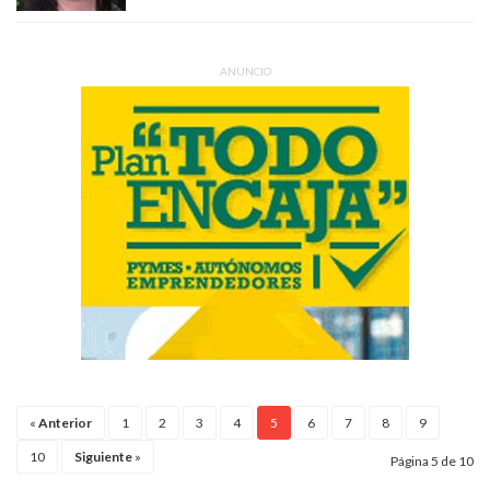
ANUNCIO
«
Anterior
1
2
3
4
5
6
7
8
9
10
Siguiente
»
Página 5 de 10