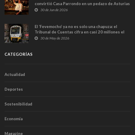
convirtió Casa Parrondo en un pedazo de Asturias
en Madrid
30 de Jun de 2026
El ‘Fevemocho’ ya no es solo una chapuza: el
Tribunal de Cuentas cifra en casi 20 millones el
sobrecoste de los trenes que no cabían por los
30 de May de 2026
túneles
CATEGORÍAS
Actualidad
Deportes
Sostenibilidad
Economía
Magazine