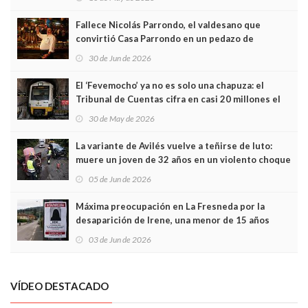
Fallece Nicolás Parrondo, el valdesano que
convirtió Casa Parrondo en un pedazo de
Asturias en Madrid
30 de Jun de 2026
El ‘Fevemocho’ ya no es solo una chapuza: el
Tribunal de Cuentas cifra en casi 20 millones el
sobrecoste de los trenes que no cabían por los
30 de May de 2026
túneles
La variante de Avilés vuelve a teñirse de luto:
muere un joven de 32 años en un violento choque
frontal
05 de Jun de 2026
Máxima preocupación en La Fresneda por la
desaparición de Irene, una menor de 15 años
03 de Jun de 2026
VÍDEO DESTACADO