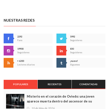
NUESTRAS REDES
2292
5992
Fans
Seguidores
19900
830
Seguidores
Seguidores
+ 6200
¡nuevo!
Lectores diarios
Síguenos
POPULARES
RECIENTES
COMENTADAS
Misterio en el corazón de Oviedo: una joven
aparece muerta dentro del ascensor de su
edificio y las cámaras captan sus últimos minutos
10 de May de 2026