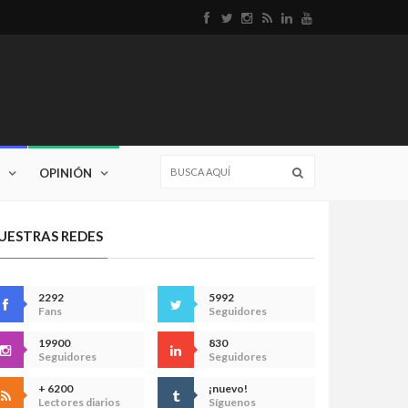
OPINIÓN
UESTRAS REDES
2292
5992
Fans
Seguidores
19900
830
Seguidores
Seguidores
+ 6200
¡nuevo!
Lectores diarios
Síguenos