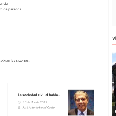
encia
ro de parados
V
 sobran las razones.
La sociedad civil al habla...
13 de Nov de 2012
José Antonio Noval Cueto