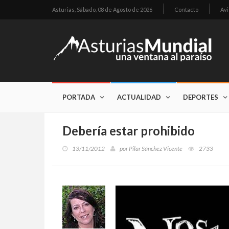
Asturias,
Sábado, 08 de Agosto de 2026
Contacto
Avi
PORTADA
ACTUALIDAD
DEPORTES
Debería estar prohibido
13/11/2012
por
Pilar Sánchez Vicente
2733