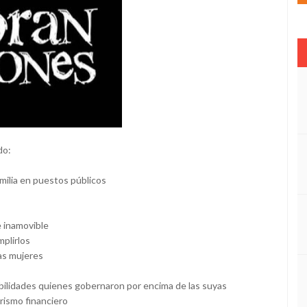
do:
amilia en puestos públicos
e inamovible
plirlos
las mujeres
bilidades quienes gobernaron por encima de las suyas
rismo financiero