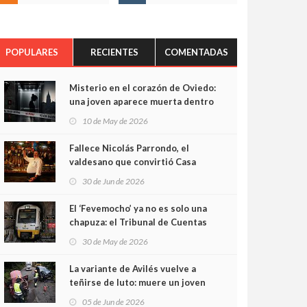
POPULARES
RECIENTES
COMENTADAS
Misterio en el corazón de Oviedo:
una joven aparece muerta dentro
del ascensor de su edificio y las
10 de May de 2026
cámaras captan sus últimos
minutos
Fallece Nicolás Parrondo, el
valdesano que convirtió Casa
Parrondo en un pedazo de
30 de Jun de 2026
Asturias en Madrid
El ‘Fevemocho’ ya no es solo una
chapuza: el Tribunal de Cuentas
cifra en casi 20 millones el
30 de May de 2026
sobrecoste de los trenes que no
cabían por los túneles
La variante de Avilés vuelve a
teñirse de luto: muere un joven
de 32 años en un violento choque
05 de Jun de 2026