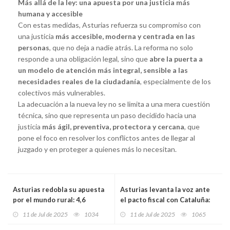
Más allá de la ley: una apuesta por una justicia más
humana y accesible
Con estas medidas, Asturias refuerza su compromiso con
una justicia
más accesible, moderna y centrada en las
personas
, que no deja a nadie atrás. La reforma no solo
responde a una obligación legal, sino que
abre la puerta a
un modelo de atención más integral, sensible a las
necesidades reales de la ciudadanía
, especialmente de los
colectivos más vulnerables.
La adecuación a la nueva ley no se limita a una mera cuestión
técnica, sino que representa un paso decidido hacia una
justicia
más ágil, preventiva, protectora y cercana
, que
pone el foco en resolver los conflictos antes de llegar al
juzgado y en proteger a quienes más lo necesitan.
Asturias redobla su apuesta
Asturias levanta la voz ante
por el mundo rural: 4,6
el pacto fiscal con Cataluña:
millones en ayudas europeas
el Principado exige igualdad
11 de Jul de 2025
1034
11 de Jul de 2025
1065
para transformar la comarca
en la financiación autonómica