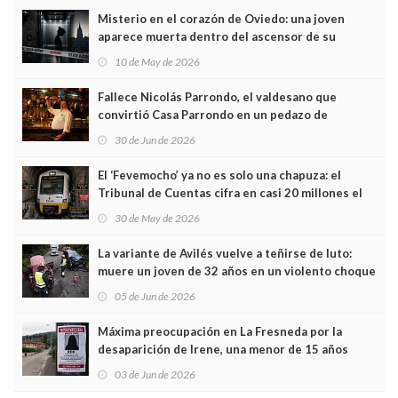
Misterio en el corazón de Oviedo: una joven
aparece muerta dentro del ascensor de su
edificio y las cámaras captan sus últimos minutos
10 de May de 2026
Fallece Nicolás Parrondo, el valdesano que
convirtió Casa Parrondo en un pedazo de
Asturias en Madrid
30 de Jun de 2026
El ‘Fevemocho’ ya no es solo una chapuza: el
Tribunal de Cuentas cifra en casi 20 millones el
sobrecoste de los trenes que no cabían por los
30 de May de 2026
túneles
La variante de Avilés vuelve a teñirse de luto:
muere un joven de 32 años en un violento choque
frontal
05 de Jun de 2026
Máxima preocupación en La Fresneda por la
desaparición de Irene, una menor de 15 años
03 de Jun de 2026