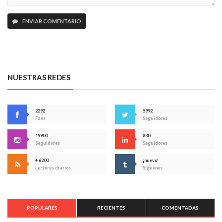
ENVIAR COMENTARIO
NUESTRAS REDES
2292
5992
Fans
Seguidores
19900
830
Seguidores
Seguidores
+ 6200
¡nuevo!
Lectores diarios
Síguenos
POPULARES
RECIENTES
COMENTADAS