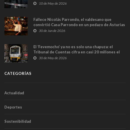
y las cámaras captan sus últimos minutos
10 de May de 2026
Fallece Nicolás Parrondo, el valdesano que
convirtió Casa Parrondo en un pedazo de Asturias
en Madrid
30 de Jun de 2026
El ‘Fevemocho’ ya no es solo una chapuza: el
Tribunal de Cuentas cifra en casi 20 millones el
sobrecoste de los trenes que no cabían por los
30 de May de 2026
túneles
CATEGORÍAS
Actualidad
Deportes
Sostenibilidad