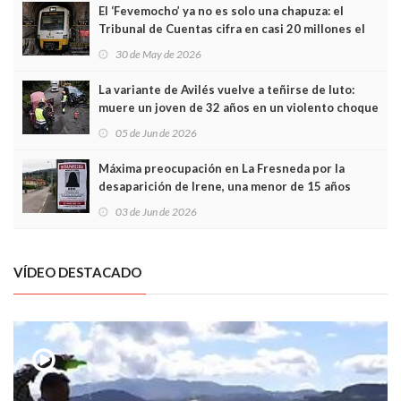
El ‘Fevemocho’ ya no es solo una chapuza: el
Tribunal de Cuentas cifra en casi 20 millones el
sobrecoste de los trenes que no cabían por los
30 de May de 2026
túneles
La variante de Avilés vuelve a teñirse de luto:
muere un joven de 32 años en un violento choque
frontal
05 de Jun de 2026
Máxima preocupación en La Fresneda por la
desaparición de Irene, una menor de 15 años
03 de Jun de 2026
VÍDEO DESTACADO