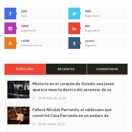
2292
5992
Fans
Seguidores
19900
830
Seguidores
Seguidores
+ 6200
¡nuevo!
Lectores diarios
Síguenos
POPULARES
RECIENTES
COMENTADAS
Misterio en el corazón de Oviedo: una joven
aparece muerta dentro del ascensor de su
edificio y las cámaras captan sus últimos minutos
10 de May de 2026
Fallece Nicolás Parrondo, el valdesano que
convirtió Casa Parrondo en un pedazo de
Asturias en Madrid
30 de Jun de 2026