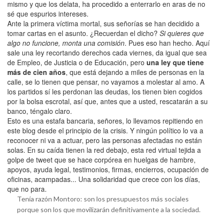
mismo y que los delata, ha procedido a enterrarlo en aras de no
sé que espurios intereses.
Ante la primera víctima mortal, sus señorías se han decidido a
tomar cartas en el asunto. ¿Recuerdan el dicho?
Si quieres que
algo no funcione, monta una comisión
. Pues eso han hecho. Aquí
sale una ley recortando derechos cada viernes, da igual que sea
de Empleo, de Justicia o de Educación, pero
una ley que tiene
más de cien años
, que está dejando a miles de personas en la
calle, se lo tienen que pensar, no vayamos a molestar al amo. A
los partidos sí les perdonan las deudas, los tienen bien cogidos
por la bolsa escrotal, así que, antes que a usted, rescatarán a su
banco, téngalo claro.
Esto es una estafa bancaria, señores, lo llevamos repitiendo en
este blog desde el principio de la crisis. Y ningún político lo va a
reconocer ni va a actuar, pero las personas afectadas no están
solas. En su caída tienen la red debajo, esta red virtual tejida a
golpe de tweet que se hace corpórea en huelgas de hambre,
apoyos, ayuda legal, testimonios, firmas, encierros, ocupación de
oficinas, acampadas... Una solidaridad que crece con los días,
que no para.
Tenía razón Montoro: son los presupuestos más sociales
porque son los que movilizarán definitivamente a la sociedad.