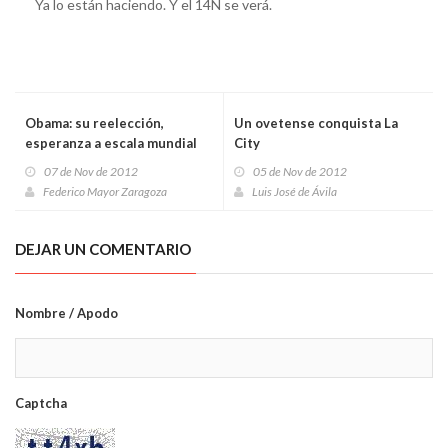
Ya lo están haciendo. Y el 14N se verá.
Obama: su reelección,
Un ovetense conquista La
esperanza a escala mundial
City
07 de Nov de 2012
05 de Nov de 2012
Federico Mayor Zaragoza
Luis José de Ávila
DEJAR UN COMENTARIO
Nombre / Apodo
Captcha