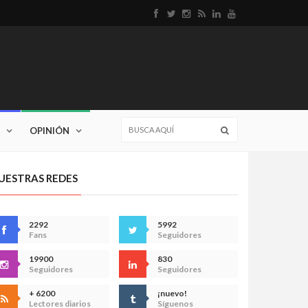
OPINIÓN
UESTRAS REDES
2292
5992
Fans
Seguidores
19900
830
Seguidores
Seguidores
+ 6200
¡nuevo!
Lectores diarios
Síguenos