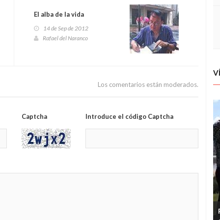
El alba de la vida
14 de Sep de 2012
Rafael del Naranco
V
Los comentarios están moderados.
Captcha
Introduce el código Captcha