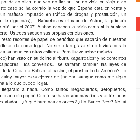
panda de ellos, que van de flor en flor, de viejo en vieja o de
e caso se ha corrido la voz de que España está en venta y
un mafioso imputado en tráfico de drogas y prostitución, un
(no le digo más); Bañuelos es el capo de Astroc, la primera
 allá por el 2007. Ambos conocen la crisis como si la hubiese
 cierto. Ustedes saquen sus propias conclusiones.
l resto recortes de papel de periódico que sacarán de nuestros
illetes de curso legal. No sería tan grave si no tuviéramos la
es, aunque con otros collares. Pero llueve sobre mojado.
e) han visto en su delirio al “burru cagarreales” y no contentos
abajadores, los convenios... se saltarán también las leyes de
n de la Cuba de Batista, el casino, el prostíbulo de América? Lo
estoy mayor para ejercer de jinetera, aunque como me sigan
na a lo que puede llegar.
llegarán: a nada. Como tantos megapuertos, aeropuertos,
nto aún sin pagar. Cuatro se harán aún más ricos y entre todos
estafador... ¿Y qué haremos entonces? ¿Un Banco Peor? No, sí