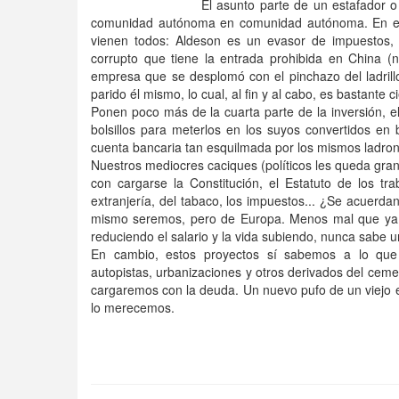
El asunto parte de un estafador o 
comunidad autónoma en comunidad autónoma. En est
vienen todos: Aldeson es un evasor de impuestos, 
corrupto que tiene la entrada prohibida en China 
empresa que se desplomó con el pinchazo del ladrillo
parido él mismo, lo cual, al fin y al cabo, es bastante
Ponen poco más de la cuarta parte de la inversión, e
bolsillos para meterlos en los suyos convertidos en b
cuenta bancaria tan esquilmada por los mismos ladron
Nuestros mediocres caciques (políticos les queda grand
con cargarse la Constitución, el Estatuto de los tr
extranjería, del tabaco, los impuestos... ¿Se acuerda
mismo seremos, pero de Europa. Menos mal que ya 
reduciendo el salario y la vida subiendo, nunca sabe u
En cambio, estos proyectos sí sabemos a lo que 
autopistas, urbanizaciones y otros derivados del ceme
cargaremos con la deuda. Un nuevo pufo de un viejo 
lo merecemos.