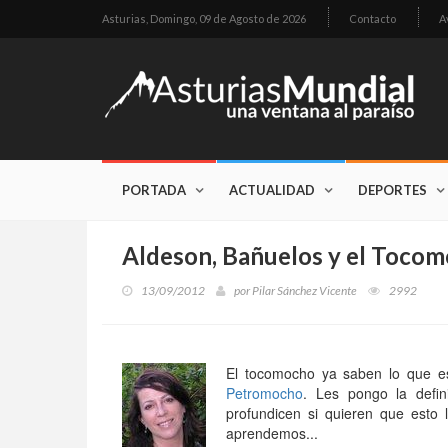
Asturias,
Domingo, 09 de Agosto de 2026
Contacto
A
PORTADA
ACTUALIDAD
DEPORTES
Aldeson, Bañuelos y el Toco
13/09/2012
por
Pilar Sánchez Vicente
2992
El tocomocho ya saben lo que es,
Petromocho
. Les pongo la defin
profundicen si quieren que esto
aprendemos...