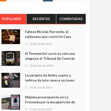
POPULARES
RECIENTES
COMENTADAS
Fallece Nicolás Parrondo, el
valdesano que convirtió Casa
Parrondo en un pedazo de
30 de Jun de 2026
Asturias en Madrid
El ‘Fevemocho’ ya no es solo una
chapuza: el Tribunal de Cuentas
cifra en casi 20 millones el
30 de May de 2026
sobrecoste de los trenes que no
cabían por los túneles
La variante de Avilés vuelve a
teñirse de luto: muere un joven
de 32 años en un violento choque
05 de Jun de 2026
frontal
Máxima preocupación en La
Fresneda por la desaparición de
Irene, una menor de 15 años
03 de Jun de 2026