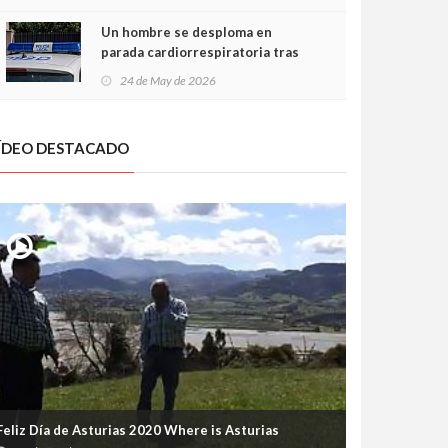
Un hombre se desploma en
parada cardiorrespiratoria tras
encararse con la Policía Local en
24 de May de 2026
Luanco
ÍDEO DESTACADO
Feliz Día de Asturias 2020 Where is Asturias