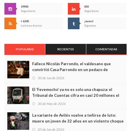
19900
830
Seguidores
Seguidores
+ 6200
¡nuevo!
Lectores diarios
Síguenos
POPULARES
RECIENTES
COMENTADAS
Fallece Nicolás Parrondo, el valdesano que
convirtió Casa Parrondo en un pedazo de
Asturias en Madrid
30 de Jun de 2026
El ‘Fevemocho’ ya no es solo una chapuza: el
Tribunal de Cuentas cifra en casi 20 millones el
sobrecoste de los trenes que no cabían por los
30 de May de 2026
túneles
La variante de Avilés vuelve a teñirse de luto:
muere un joven de 32 años en un violento choque
frontal
05 de Jun de 2026