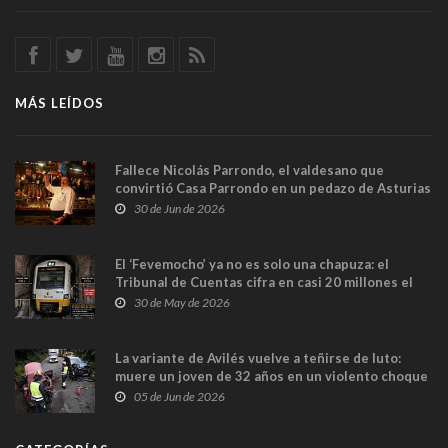
MÁS LEÍDOS
Fallece Nicolás Parrondo, el valdesano que
convirtió Casa Parrondo en un pedazo de Asturias
en Madrid
30 de Jun de 2026
El ‘Fevemocho’ ya no es solo una chapuza: el
Tribunal de Cuentas cifra en casi 20 millones el
sobrecoste de los trenes que no cabían por los
30 de May de 2026
túneles
La variante de Avilés vuelve a teñirse de luto:
muere un joven de 32 años en un violento choque
frontal
05 de Jun de 2026