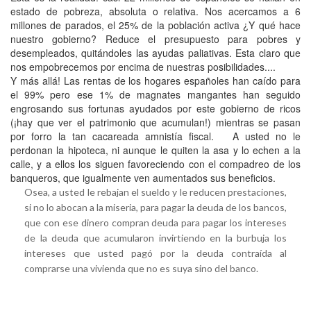
estado de pobreza, absoluta o relativa. Nos acercamos a 6
millones de parados, el 25% de la población activa ¿Y qué hace
nuestro gobierno? Reduce el presupuesto para pobres y
desempleados, quitándoles las ayudas paliativas. Esta claro que
nos empobrecemos por encima de nuestras posibilidades....
Y más allá! Las rentas de los hogares españoles han caído para
el 99% pero ese 1% de magnates mangantes han seguido
engrosando sus fortunas ayudados por este gobierno de ricos
(¡hay que ver el patrimonio que acumulan!) mientras se pasan
por forro la tan cacareada amnistía fiscal. A usted no le
perdonan la hipoteca, ni aunque le quiten la asa y lo echen a la
calle, y a ellos los siguen favoreciendo con el compadreo de los
banqueros, que igualmente ven aumentados sus beneficios.
Osea, a usted le rebajan el sueldo y le reducen prestaciones,
si no lo abocan a la miseria, para pagar la deuda de los bancos,
que con ese dinero compran deuda para pagar los intereses
de la deuda que acumularon invirtiendo en la burbuja los
intereses que usted pagó por la deuda contraída al
comprarse una vivienda que no es suya sino del banco.