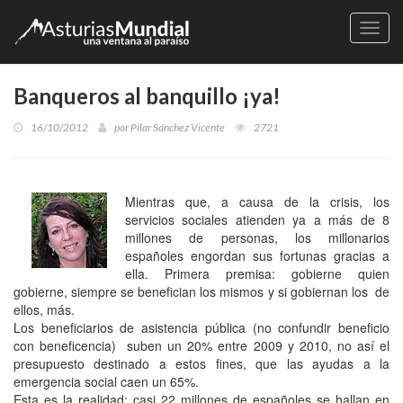
Naveg
Banqueros al banquillo ¡ya!
16/10/2012
por
Pilar Sánchez Vicente
2721
Mientras que, a causa de la crisis, los
servicios sociales atienden ya a más de 8
millones de personas, los millonarios
españoles engordan sus fortunas gracias a
ella. Primera premisa: gobierne quien
gobierne, siempre se benefician los mismos y si gobiernan los de
ellos, más.
Los beneficiarios de asistencia pública (no confundir beneficio
con beneficencia) suben un 20% entre 2009 y 2010, no así el
presupuesto destinado a estos fines, que las ayudas a la
emergencia social caen un 65%.
Esta es la realidad: casi 22 millones de españoles se hallan en