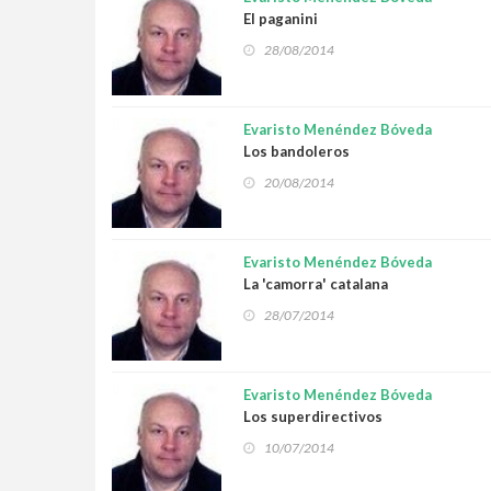
El paganini
28/08/2014
Evaristo Menéndez Bóveda
Los bandoleros
20/08/2014
Evaristo Menéndez Bóveda
La 'camorra' catalana
28/07/2014
Evaristo Menéndez Bóveda
Los superdirectivos
10/07/2014