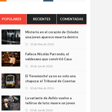
POPULARES
RECIENTES
COMENTADAS
Misterio en el corazón de Oviedo:
una joven aparece muerta dentro
del ascensor de su edificio y las
10 de May de 2026
cámaras captan sus últimos
minutos
Fallece Nicolás Parrondo, el
valdesano que convirtió Casa
Parrondo en un pedazo de
30 de Jun de 2026
Asturias en Madrid
El ‘Fevemocho’ ya no es solo una
chapuza: el Tribunal de Cuentas
cifra en casi 20 millones el
30 de May de 2026
sobrecoste de los trenes que no
cabían por los túneles
La variante de Avilés vuelve a
teñirse de luto: muere un joven
de 32 años en un violento choque
05 de Jun de 2026