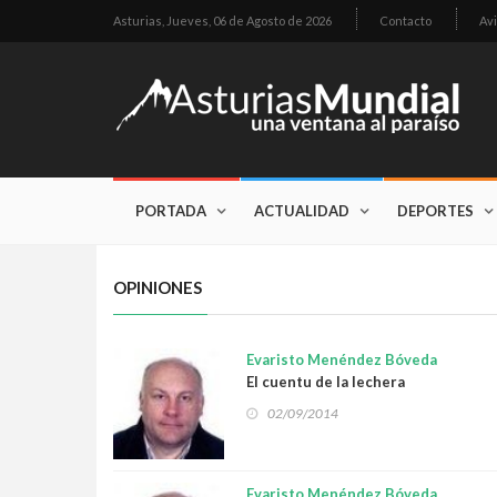
Asturias,
Jueves, 06 de Agosto de 2026
Contacto
Avi
PORTADA
ACTUALIDAD
DEPORTES
OPINIONES
Evaristo Menéndez Bóveda
El cuentu de la lechera
02/09/2014
Evaristo Menéndez Bóveda