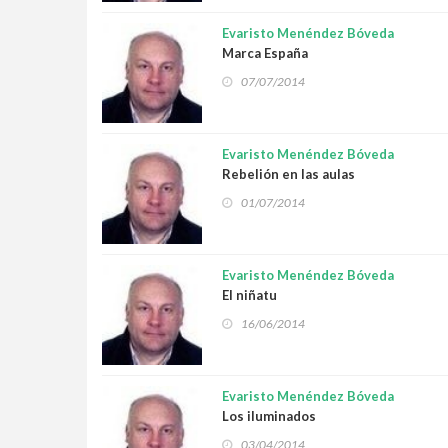
Evaristo Menéndez Bóveda
Marca España
07/07/2014
Evaristo Menéndez Bóveda
Rebelión en las aulas
01/07/2014
Evaristo Menéndez Bóveda
El niñatu
16/06/2014
Evaristo Menéndez Bóveda
Los iluminados
03/04/2014