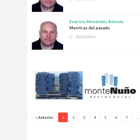
Evaristo Menéndez Bóveda
Mentiras del pasado
20/03/2014
«
Anterior
1
2
3
4
5
6
7
...