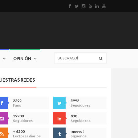
OPINIÓN
UESTRAS REDES
2292
5992
Fans
Seguidores
19900
830
Seguidores
Seguidores
+ 6200
¡nuevo!
Lectores diarios
Síguenos