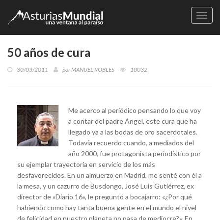
Naveg
50 años de cura
30/03/2011
por
MANUEL ROBLES
10032
Me acerco al periódico pensando lo que voy
a contar del padre Ángel, este cura que ha
llegado ya a las bodas de oro sacerdotales.
Todavía recuerdo cuando, a mediados del
año 2000, fue protagonista periodístico por
su ejemplar trayectoria en servicio de los más
desfavorecidos. En un almuerzo en Madrid, me senté con él a
la mesa, y un cazurro de Busdongo, José Luis Gutiérrez, ex
director de «Diario 16», le preguntó a bocajarro: «¿Por qué
habiendo como hay tanta buena gente en el mundo el nivel
de felicidad en nuestro planeta no pasa de mediocre?». En