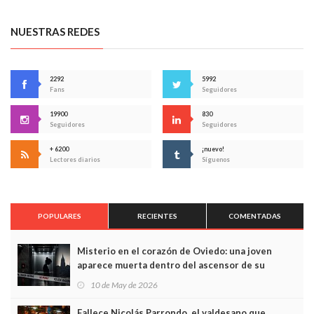
NUESTRAS REDES
2292
5992
Fans
Seguidores
19900
830
Seguidores
Seguidores
+ 6200
¡nuevo!
Lectores diarios
Síguenos
POPULARES
RECIENTES
COMENTADAS
Misterio en el corazón de Oviedo: una joven
aparece muerta dentro del ascensor de su
edificio y las cámaras captan sus últimos minutos
10 de May de 2026
Fallece Nicolás Parrondo, el valdesano que