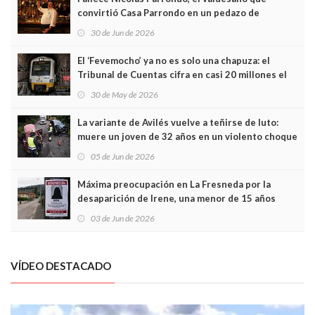
convirtió Casa Parrondo en un pedazo de
Asturias en Madrid
30 de Jun de 2026
El ‘Fevemocho’ ya no es solo una chapuza: el
Tribunal de Cuentas cifra en casi 20 millones el
sobrecoste de los trenes que no cabían por los
30 de May de 2026
túneles
La variante de Avilés vuelve a teñirse de luto:
muere un joven de 32 años en un violento choque
frontal
05 de Jun de 2026
Máxima preocupación en La Fresneda por la
desaparición de Irene, una menor de 15 años
03 de Jun de 2026
VÍDEO DESTACADO