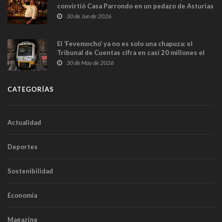
convirtió Casa Parrondo en un pedazo de Asturias
en Madrid
30 de Jun de 2026
El ‘Fevemocho’ ya no es solo una chapuza: el
Tribunal de Cuentas cifra en casi 20 millones el
sobrecoste de los trenes que no cabían por los
30 de May de 2026
túneles
CATEGORÍAS
Actualidad
Deportes
Sostenibilidad
Economía
Magazine