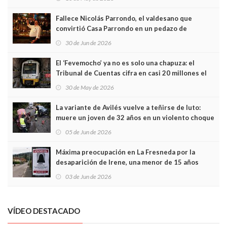
Fallece Nicolás Parrondo, el valdesano que
convirtió Casa Parrondo en un pedazo de
Asturias en Madrid
30 de Jun de 2026
El ‘Fevemocho’ ya no es solo una chapuza: el
Tribunal de Cuentas cifra en casi 20 millones el
sobrecoste de los trenes que no cabían por los
30 de May de 2026
túneles
La variante de Avilés vuelve a teñirse de luto:
muere un joven de 32 años en un violento choque
frontal
05 de Jun de 2026
Máxima preocupación en La Fresneda por la
desaparición de Irene, una menor de 15 años
03 de Jun de 2026
VÍDEO DESTACADO