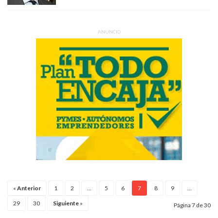
ANUNCIO
«
Anterior
1
2
...
5
6
7
8
9
...
29
30
Siguiente
»
Página 7 de 30