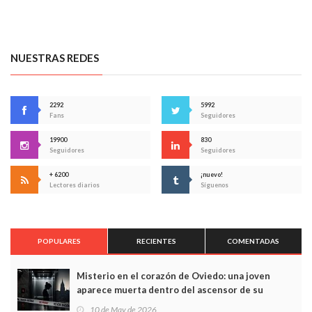
NUESTRAS REDES
2292
5992
Fans
Seguidores
19900
830
Seguidores
Seguidores
+ 6200
¡nuevo!
Lectores diarios
Síguenos
POPULARES
RECIENTES
COMENTADAS
Misterio en el corazón de Oviedo: una joven
aparece muerta dentro del ascensor de su
edificio y las cámaras captan sus últimos minutos
10 de May de 2026