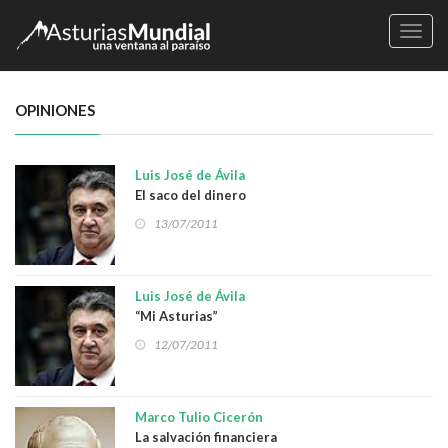
Naveg
OPINIONES
Luis José de Ávila
El saco del dinero
13/07/2011
Luis José de Ávila
“Mi Asturias”
12/07/2011
Marco Tulio Cicerón
La salvación financiera