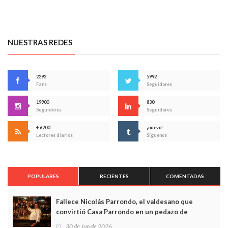
NUESTRAS REDES
2292
5992
Fans
Seguidores
19900
830
Seguidores
Seguidores
+ 6200
¡nuevo!
Lectores diarios
Síguenos
POPULARES
RECIENTES
COMENTADAS
Fallece Nicolás Parrondo, el valdesano que
convirtió Casa Parrondo en un pedazo de
Asturias en Madrid
30 de Jun de 2026