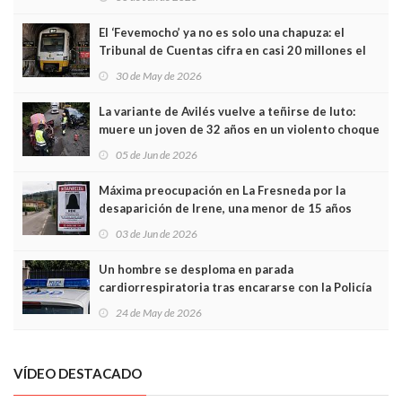
El ‘Fevemocho’ ya no es solo una chapuza: el
Tribunal de Cuentas cifra en casi 20 millones el
sobrecoste de los trenes que no cabían por los
30 de May de 2026
túneles
La variante de Avilés vuelve a teñirse de luto:
muere un joven de 32 años en un violento choque
frontal
05 de Jun de 2026
Máxima preocupación en La Fresneda por la
desaparición de Irene, una menor de 15 años
03 de Jun de 2026
Un hombre se desploma en parada
cardiorrespiratoria tras encararse con la Policía
Local en Luanco
24 de May de 2026
VÍDEO DESTACADO