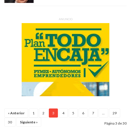
ANUNCIO
«
Anterior
1
2
3
4
5
6
7
...
29
30
Siguiente
»
Página 3 de 30