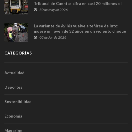
Tribunal de Cuentas cifra en casi 20 millones el
sobrecoste de los trenes que no cabían por los
30 de May de 2026
túneles
La variante de Avilés vuelve a teñirse de luto:
muere un joven de 32 años en un violento choque
frontal
05 de Jun de 2026
CATEGORÍAS
Actualidad
Deportes
Sostenibilidad
Economía
Magazine