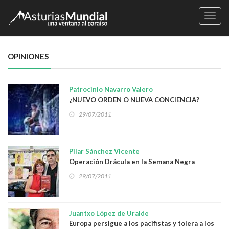
Naveg
OPINIONES
Patrocinio Navarro Valero
¿NUEVO ORDEN O NUEVA CONCIENCIA?
29/07/2011
Pilar Sánchez Vicente
Operación Drácula en la Semana Negra
29/07/2011
Juantxo López de Uralde
Europa persigue a los pacifistas y tolera a los