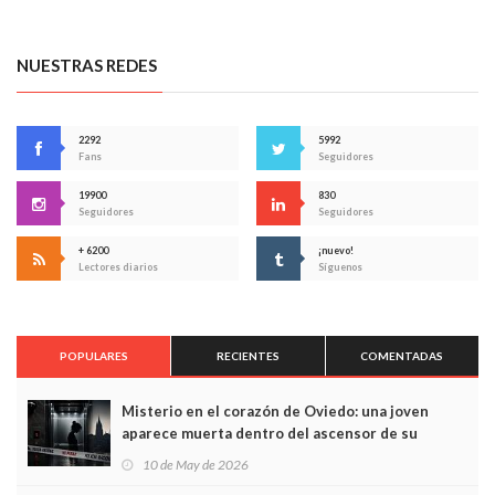
NUESTRAS REDES
2292
5992
Fans
Seguidores
19900
830
Seguidores
Seguidores
+ 6200
¡nuevo!
Lectores diarios
Síguenos
POPULARES
RECIENTES
COMENTADAS
Misterio en el corazón de Oviedo: una joven
aparece muerta dentro del ascensor de su
edificio y las cámaras captan sus últimos minutos
10 de May de 2026