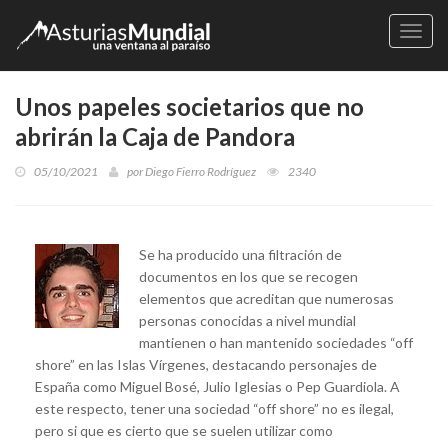
Naveg
Unos papeles societarios que no
abrirán la Caja de Pandora
05/10/2021
por
Diego Fierro Rodríguez
2340
Se ha producido una filtración de
documentos en los que se recogen
elementos que acreditan que numerosas
personas conocidas a nivel mundial
mantienen o han mantenido sociedades “off
shore” en las Islas Vírgenes, destacando personajes de
España como Miguel Bosé, Julio Iglesias o Pep Guardiola. A
este respecto, tener una sociedad “off shore” no es ilegal,
pero si que es cierto que se suelen utilizar como