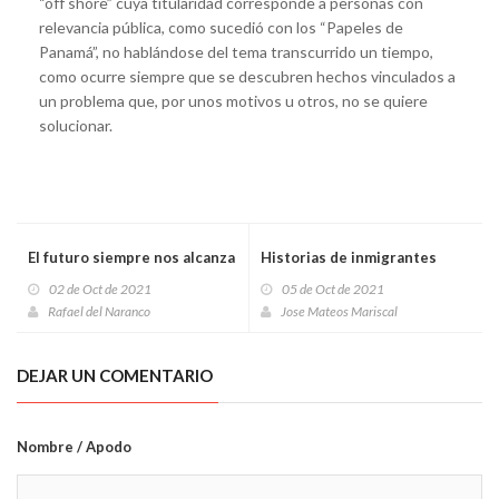
“off shore” cuya titularidad corresponde a personas con
relevancia pública, como sucedió con los “Papeles de
Panamá”, no hablándose del tema transcurrido un tiempo,
como ocurre siempre que se descubren hechos vinculados a
un problema que, por unos motivos u otros, no se quiere
solucionar.
El futuro siempre nos alcanza
Historias de inmigrantes
02 de Oct de 2021
05 de Oct de 2021
Rafael del Naranco
Jose Mateos Mariscal
DEJAR UN COMENTARIO
Nombre / Apodo