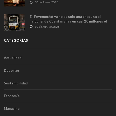
en Madrid
30 de Jun de 2026
El ‘Fevemocho’ ya no es solo una chapuza: el
Tribunal de Cuentas cifra en casi 20 millones el
sobrecoste de los trenes que no cabían por los
30 de May de 2026
túneles
CATEGORÍAS
Actualidad
Deportes
Sostenibilidad
Economía
Magazine