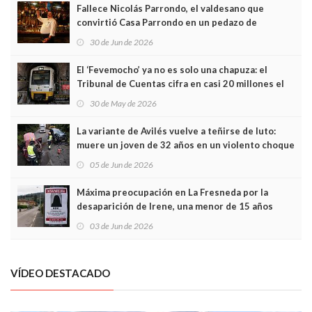
Fallece Nicolás Parrondo, el valdesano que
convirtió Casa Parrondo en un pedazo de
Asturias en Madrid
30 de Jun de 2026
El ‘Fevemocho’ ya no es solo una chapuza: el
Tribunal de Cuentas cifra en casi 20 millones el
sobrecoste de los trenes que no cabían por los
30 de May de 2026
túneles
La variante de Avilés vuelve a teñirse de luto:
muere un joven de 32 años en un violento choque
frontal
05 de Jun de 2026
Máxima preocupación en La Fresneda por la
desaparición de Irene, una menor de 15 años
03 de Jun de 2026
VÍDEO DESTACADO