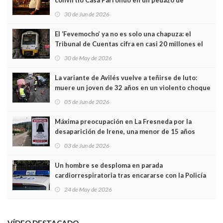
convirtió Casa Parrondo en un pedazo de
Asturias en Madrid
30 de Jun de 2026
El ‘Fevemocho’ ya no es solo una chapuza: el
Tribunal de Cuentas cifra en casi 20 millones el
sobrecoste de los trenes que no cabían por los
30 de May de 2026
túneles
La variante de Avilés vuelve a teñirse de luto:
muere un joven de 32 años en un violento choque
frontal
05 de Jun de 2026
Máxima preocupación en La Fresneda por la
desaparición de Irene, una menor de 15 años
03 de Jun de 2026
Un hombre se desploma en parada
cardiorrespiratoria tras encararse con la Policía
Local en Luanco
24 de May de 2026