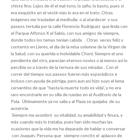
chiste fino. Lejos de él el mal tono, lo zafio, lo basto, pues si
era exquisito en el vestir más lo era en el trato. Otras
imágenes me trasladan al mediodía o al atardecer y sus
paseos tertulia por la calle Florencio Rodriguez que linda con
el Parque Alfonso X el Sabio, con sus amigos de siempre,
donde todos los temas tenían cabida . Otras veces feliz y
contento en Lieres, el día de la misa solemne de la Virgen de
la Salud, con su querida e inolvidable Choni. Siempre el uno
pendiente del otro, parecían eternos novios o al menos así lo
percibía yo a través de la ternura de sus miradas . Con el
correr del tiempo sus paseos fueron más esporádicos e
incluso con ayuda de pértiga, pero aun así hizo suyo el lema
cervantino de que “hasta la muerte todo es vida”, y no era
raro encontrarle en su silla de ruedas en el Auditorio de la
Pola. Últimamente ya no salía y al Plaza se quejaba de su
ausencia.
Siempre me asombró su vitalidad, su amabilidad y finura, y
más cuando más lo trataba, pues han sido muchas las
ocasiones que la vida me ha deparado de hablar o conversar
con Joaquín. Persona que siempre concitó el aplauso de