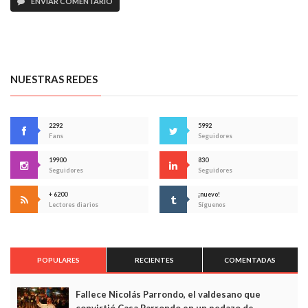
ENVIAR COMENTARIO
NUESTRAS REDES
2292
5992
Fans
Seguidores
19900
830
Seguidores
Seguidores
+ 6200
¡nuevo!
Lectores diarios
Síguenos
POPULARES
RECIENTES
COMENTADAS
Fallece Nicolás Parrondo, el valdesano que