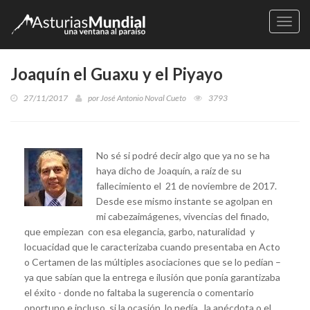
Naveg
Joaquín el Guaxu y el Piyayo
27/11/2017
por
José Antonio Noval Cueto
3793
No sé si podré decir algo que ya no se ha
haya dicho de Joaquín, a raíz de su
fallecimiento el 21 de noviembre de 2017.
Desde ese mismo instante se agolpan en
mi cabezaimágenes, vivencias del finado,
que empiezan con esa elegancia, garbo, naturalidad y
locuacidad que le caracterizaba cuando presentaba en Acto
o Certamen de las múltiples asociaciones que se lo pedían –
ya que sabían que la entrega e ilusión que ponía garantizaba
el éxito - donde no faltaba la sugerencia o comentario
oportuno e incluso, si la ocasión lo pedía, la anécdota o el