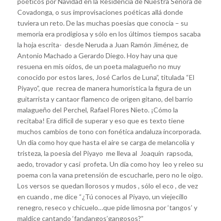
poéticos por Navidad en la Residencia de Nuestra Señora de
Covadonga, o sus improvisaciones poéticas allá donde
tuviera un reto. De las muchas poesías que conocía – su
memoria era prodigiosa y sólo en los últimos tiempos sacaba
la hoja escrita- desde Neruda a Juan Ramón Jiménez, de
Antonio Machado a Gerardo Diego. Hoy hay una que
resuena en mis oídos, de un poeta malagueño no muy
conocido por estos lares, José Carlos de Luna”, titulada “El
Piyayo”, que recrea de manera humorística la figura de un
guitarrista y cantaor flamenco de origen gitano, del barrio
malagueño del Perchel, Rafael Flores Nieto. ¡Cómo la
recitaba! Era difícil de superar y eso que es texto tiene
muchos cambios de tono con fonética andaluza incorporada.
Un día como hoy que hasta el aire se carga de melancolía y
tristeza, la poesía del Piyayo me lleva al Joaquín rapsoda,
aedo, trovador y casi profeta. Un día como hoy leo y releo su
poema con la vana pretensión de escucharle, pero no le oigo.
Los versos se quedan llorosos y mudos , sólo el eco , de vez
en cuando , me dice “¿Tú conoces al Piyayo, un viejecillo
renegro, reseco y chicuelo…que pide limosna por ‘tangos’ y
maldice cantando ‘fandangos’gangosos?”