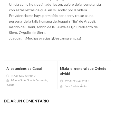
Un día como hoy, estimado lector, quiero dejar constancia
con estas letras de que en mi andar por la vida la
Providencia me haya permitido conocer y tratar a una
persona de la talla humana de Joaquín, “fíu” de Araceli,
marido de Choni, sobrín de la Guaxa e Hijo Predilecto de
Siero. Orgullo de Siero.
Joaquín: ¡Muchas gracias!¡Descansa en paz!
A los amigos de Cuqui
Miaja, el general que Oviedo
olvidó
27 de Nov de 2017
Manuel Luis García Bernardo,
29 de Nov de 2017
'Cuqui'
Luis José de Ávila
DEJAR UN COMENTARIO