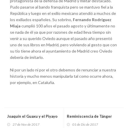
protagonista de la defensa de Madrid y militar destacado.
Pudo pasarse al bando franquista pero se mantuvo fiel a la
República y luego en el exilio mexicano atendió a muchos de
los exiliados españoles. Su sobrino,
Fernando Rodríguez
Miaja
cumplió 100 años el pasado agosto y últimamente no
se nada de él ya que por razones de edad lleva tiempo sin
venir a su querido Oviedo aunque el pasado año presentó
uno de sus libros en Madrid, pero volviendo al gesto que con
su tío tiene ahora el ayuntamiento de Madrid creo Oviedo
debería de imitarlo.
Ni por un lado ni por el otro debemos de renunciar a nuestra
historia y mucho menos manipularla tal como ocurre ahora,
por ejemplo, en Cataluña.
Joaquín el Guaxu y el Piyayo
Reminiscencia de Tánger
27 de Nov de 2017
01 de Dic de 2017