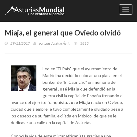
Naveg
Miaja, el general que Oviedo olvidó
29/11/2017
por
Luis José de Ávila
3815
Leo en "El País" que el ayuntamiento de
Madrid ha decidido colocar una placa en el
bunker de "El Capricho" en memoria del
general
José Miaja
que defendió en la
guerra civil la capital de España frenando el
avance del ejercito franquista.
José Miaja
nació en Oviedo,
ciudad que siempre le tuvo completamente olvidado pese a
los deseos de su familia, exiliada en México, de que se le
dedicase una calle en la capital de Asturias.
Conocí la vida de este militar africanista gracias a una