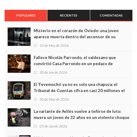
POPULARES
RECIENTES
COMENTADAS
Misterio en el corazón de Oviedo: una joven
aparece muerta dentro del ascensor de su
edificio y las cámaras captan sus últimos minutos
10 de May de 2026
Fallece Nicolás Parrondo, el valdesano que
convirtió Casa Parrondo en un pedazo de
Asturias en Madrid
30 de Jun de 2026
El ‘Fevemocho’ ya no es solo una chapuza: el
Tribunal de Cuentas cifra en casi 20 millones el
sobrecoste de los trenes que no cabían por los
30 de May de 2026
túneles
La variante de Avilés vuelve a teñirse de luto:
muere un joven de 32 años en un violento choque
frontal
05 de Jun de 2026