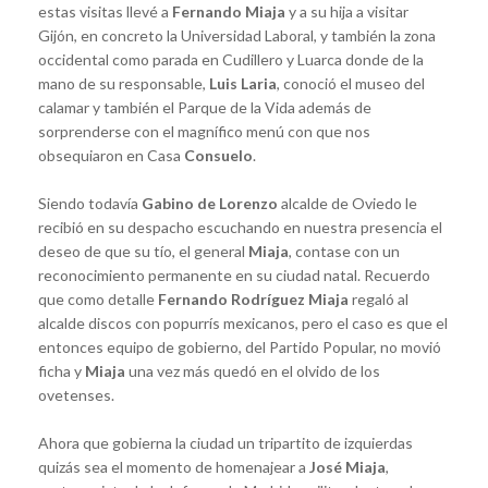
estas visitas llevé a
Fernando Miaja
y a su hija a visitar
Gijón, en concreto la Universidad Laboral, y también la zona
occidental como parada en Cudillero y Luarca donde de la
mano de su responsable,
Luis Laria
, conoció el museo del
calamar y también el Parque de la Vida además de
sorprenderse con el magnífico menú con que nos
obsequiaron en Casa
Consuelo
.
Siendo todavía
Gabino de Lorenzo
alcalde de Oviedo le
recibió en su despacho escuchando en nuestra presencia el
deseo de que su tío, el general
Miaja
, contase con un
reconocimiento permanente en su ciudad natal. Recuerdo
que como detalle
Fernando Rodríguez Miaja
regaló al
alcalde discos con popurrís mexicanos, pero el caso es que el
entonces equipo de gobierno, del Partido Popular, no movió
ficha y
Miaja
una vez más quedó en el olvido de los
ovetenses.
Ahora que gobierna la ciudad un tripartito de izquierdas
quizás sea el momento de homenajear a
José Miaja
,