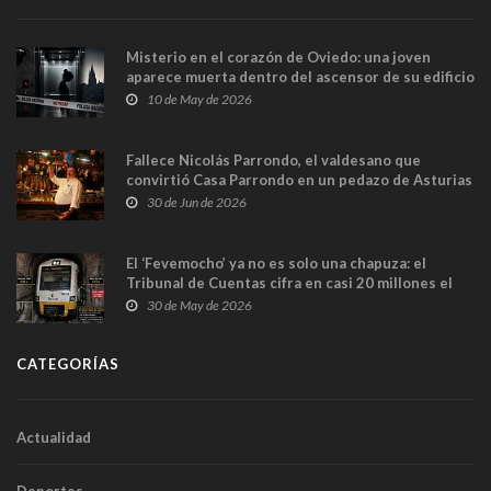
Misterio en el corazón de Oviedo: una joven
aparece muerta dentro del ascensor de su edificio
y las cámaras captan sus últimos minutos
10 de May de 2026
Fallece Nicolás Parrondo, el valdesano que
convirtió Casa Parrondo en un pedazo de Asturias
en Madrid
30 de Jun de 2026
El ‘Fevemocho’ ya no es solo una chapuza: el
Tribunal de Cuentas cifra en casi 20 millones el
sobrecoste de los trenes que no cabían por los
30 de May de 2026
túneles
CATEGORÍAS
Actualidad
Deportes