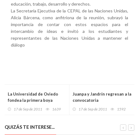
educación, trabajo, desarrollo y derechos.
La Secretaria Ejecutiva de la CEPAL de las Naciones Unidas,
Alicia Bárcena, como anfitriona de la reunión, subrayó la
importancia de contar con estos espacios para el
intercambio de ideas e invitó a los estudiantes y
representantes de las Naciones Unidas a mantener el
diálogo
La Universidad de Oviedo
Juanpa y Jandrín regresan a la
fondea la primera boya
convocatoria
oceanográfica de la Estación
17 de Sep de 2011
1639
17 de Sep de 2011
1592
Experimental Off Shore
QUIZÁS TE INTERESE...