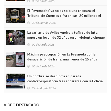
30 de Jun de 2026
El ‘Fevemocho’ ya no es solo una chapuza: el
Tribunal de Cuentas cifra en casi 20 millones el
sobrecoste de los trenes que no cabían por los
30 de May de 2026
túneles
La variante de Avilés vuelve a teñirse de luto:
muere un joven de 32 años en un violento choque
frontal
05 de Jun de 2026
Máxima preocupación en La Fresneda por la
desaparición de Irene, una menor de 15 años
03 de Jun de 2026
Un hombre se desploma en parada
cardiorrespiratoria tras encararse con la Policía
Local en Luanco
24 de May de 2026
VÍDEO DESTACADO