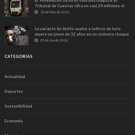
El ‘Fevemocho’ ya no es solo una chapuza: el
Tribunal de Cuentas cifra en casi 20 millones el
sobrecoste de los trenes que no cabían por los
30 de May de 2026
túneles
La variante de Avilés vuelve a teñirse de luto:
muere un joven de 32 años en un violento choque
frontal
05 de Jun de 2026
CATEGORÍAS
Actualidad
Deportes
Sostenibilidad
Economía