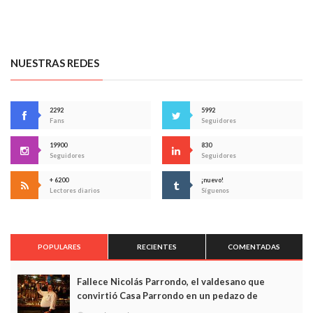
NUESTRAS REDES
2292
5992
Fans
Seguidores
19900
830
Seguidores
Seguidores
+ 6200
¡nuevo!
Lectores diarios
Síguenos
POPULARES
RECIENTES
COMENTADAS
Fallece Nicolás Parrondo, el valdesano que
convirtió Casa Parrondo en un pedazo de
Asturias en Madrid