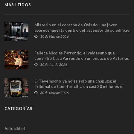
MÁS LEÍDOS
Misterio en el corazón de Oviedo: una joven
aparece muerta dentro del ascensor de su edificio
y las cámaras captan sus últimos minutos
10 de May de 2026
Fallece Nicolás Parrondo, el valdesano que
convirtió Casa Parrondo en un pedazo de Asturias
en Madrid
30 de Jun de 2026
El ‘Fevemocho’ ya no es solo una chapuza: el
Tribunal de Cuentas cifra en casi 20 millones el
sobrecoste de los trenes que no cabían por los
30 de May de 2026
túneles
CATEGORÍAS
Actualidad