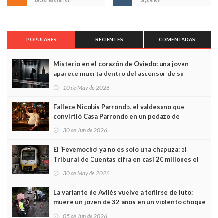
Lectores diarios
Síguenos
POPULARES
RECIENTES
COMENTADAS
Misterio en el corazón de Oviedo: una joven
aparece muerta dentro del ascensor de su
edificio y las cámaras captan sus últimos minutos
10 de May de 2026
Fallece Nicolás Parrondo, el valdesano que
convirtió Casa Parrondo en un pedazo de
Asturias en Madrid
30 de Jun de 2026
El ‘Fevemocho’ ya no es solo una chapuza: el
Tribunal de Cuentas cifra en casi 20 millones el
sobrecoste de los trenes que no cabían por los
30 de May de 2026
túneles
La variante de Avilés vuelve a teñirse de luto:
muere un joven de 32 años en un violento choque
frontal
05 de Jun de 2026