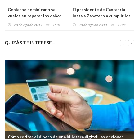
Gobierno dominicano se
El presidente de Cantabria
vuelca en reparar los daños
insta a Zapatero a cumplir los
ocasionados por Irene en San
compromisos con la
28 de Ago de 2011
1542
28 de Ago de 2011
1799
Cristóbal
Comunidad
QUIZÁS TE INTERESE...
Cómo retirar el dinero de una billetera digital: las opciones