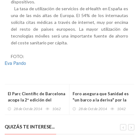
dispositivos.
La tasa de utilización de servicios de eHealth en España es
una de las más altas de Europa. El 54% de los internautas
solicita citas médicas a través de internet, muy por encima
del resto de países europeos. La mayor utilización de
tecnologías móviles será una importante fuente de ahorro
del coste sanitario per cápita.
FOTO:
Eva Pando
El Parc Científic de Barcelona
Foro asegura que Sanidad es
acoge la 2ª edición del
"un barco a la deriva" por la
#'Networking & Innovation
"falta de criterio" de Blanco
28 de Oct de 2014
1062
28 de Oct de 2014
1042
Day'
QUIZÁS TE INTERESE...