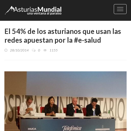
Naveg
El 54% de los asturianos que usan las
redes apuestan por la #e-salud
28/10/2014
0
1155