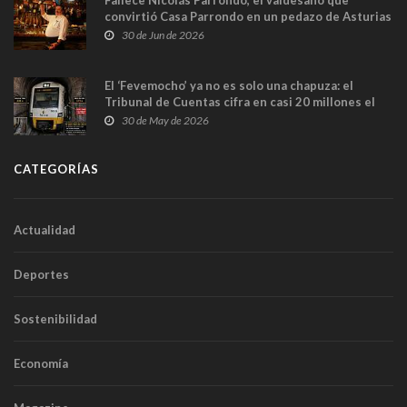
Fallece Nicolás Parrondo, el valdesano que
convirtió Casa Parrondo en un pedazo de Asturias
en Madrid
30 de Jun de 2026
El ‘Fevemocho’ ya no es solo una chapuza: el
Tribunal de Cuentas cifra en casi 20 millones el
sobrecoste de los trenes que no cabían por los
30 de May de 2026
túneles
CATEGORÍAS
Actualidad
Deportes
Sostenibilidad
Economía