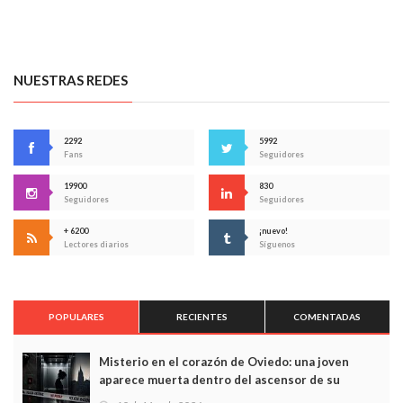
NUESTRAS REDES
2292
5992
Fans
Seguidores
19900
830
Seguidores
Seguidores
+ 6200
¡nuevo!
Lectores diarios
Síguenos
POPULARES
RECIENTES
COMENTADAS
Misterio en el corazón de Oviedo: una joven
aparece muerta dentro del ascensor de su
edificio y las cámaras captan sus últimos minutos