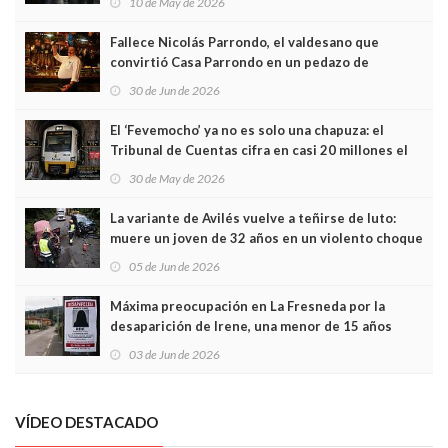
10 de May de 2026
Fallece Nicolás Parrondo, el valdesano que
convirtió Casa Parrondo en un pedazo de
Asturias en Madrid
30 de Jun de 2026
El ‘Fevemocho’ ya no es solo una chapuza: el
Tribunal de Cuentas cifra en casi 20 millones el
sobrecoste de los trenes que no cabían por los
30 de May de 2026
túneles
La variante de Avilés vuelve a teñirse de luto:
muere un joven de 32 años en un violento choque
frontal
05 de Jun de 2026
Máxima preocupación en La Fresneda por la
desaparición de Irene, una menor de 15 años
03 de Jun de 2026
VÍDEO DESTACADO