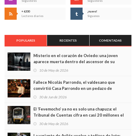
Seguidores
Seguidores
+ 6200
¡nuevo!
Lectores diarios
Síguenos
POPULARES
RECIENTES
COMENTADAS
Misterio en el corazón de Oviedo: una joven
aparece muerta dentro del ascensor de su
edificio y las cámaras captan sus últimos minutos
10 de May de 2026
Fallece Nicolás Parrondo, el valdesano que
convirtió Casa Parrondo en un pedazo de
Asturias en Madrid
30 de Jun de 2026
El ‘Fevemocho’ ya no es solo una chapuza: el
Tribunal de Cuentas cifra en casi 20 millones el
sobrecoste de los trenes que no cabían por los
30 de May de 2026
túneles
La variante de Avilés vuelve a teñirse de luto: