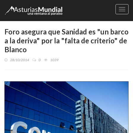
Naveg
Foro asegura que Sanidad es "un barco
a la deriva" por la "falta de criterio" de
Blanco
28/10/2014
0
1039