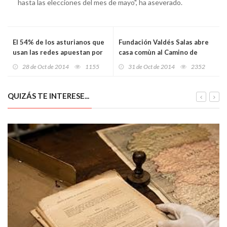
hasta las elecciones del mes de mayo", ha aseverado.
El 54% de los asturianos que
Fundación Valdés Salas abre
usan las redes apuestan por
casa comùn al Camino de
la #e-salud
Santiago fundacional
28 de Oct de 2014
1155
31 de Oct de 2014
2352
QUIZÁS TE INTERESE...