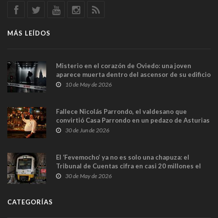
MÁS LEÍDOS
Misterio en el corazón de Oviedo: una joven
aparece muerta dentro del ascensor de su edificio
y las cámaras captan sus últimos minutos
10 de May de 2026
Fallece Nicolás Parrondo, el valdesano que
convirtió Casa Parrondo en un pedazo de Asturias
en Madrid
30 de Jun de 2026
El ‘Fevemocho’ ya no es solo una chapuza: el
Tribunal de Cuentas cifra en casi 20 millones el
sobrecoste de los trenes que no cabían por los
30 de May de 2026
túneles
CATEGORÍAS